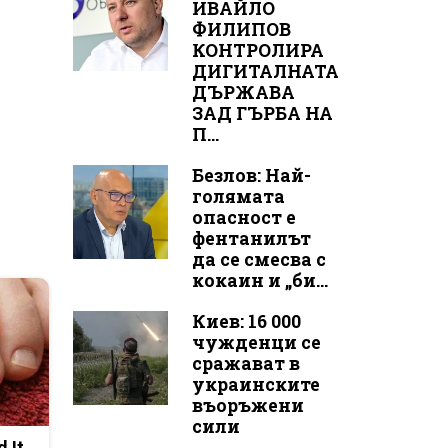
ИВАЙЛО
ФИЛИПОВ
КОНТРОЛИРА
ДИГИТАЛНАТА
ДЪРЖАВА
ЗАД ГЪРБА НА
П...
Безлов: Най-
голямата
опасност е
фентанилът
да се смесва с
кокаин и „би...
Киев: 16 000
чужденци се
сражават в
украинските
въоръжени
сили
d It