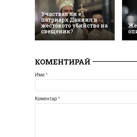
Участвал ли е
патриарх Даниил в
жестокото убийство на
Же
свещеник?
оп
КОМЕНТИРАЙ
Име
*
Коментар
*