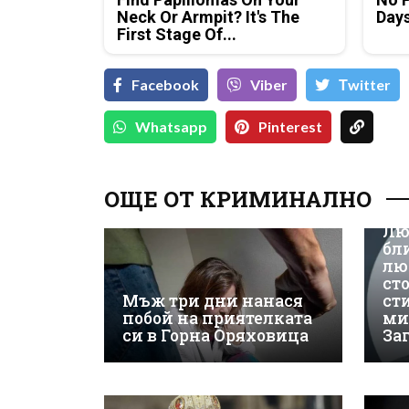
Neck Or Armpit? It's The
Days
First Stage Of...
Facebook
Viber
Тwitter
Whatsapp
Pinterest
ОЩЕ ОТ КРИМИНАЛНО
Лю
бл
лю
ст
Мъж три дни нанася
ст
побой на приятелката
ми
си в Горна Оряховица
За