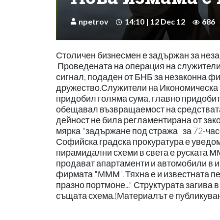
npetrov
14:10 | 12 Dec 12
686
Столичен бизнесмен е задържан за неза
Проведената на операция на служители
сигнал, подаден от БНБ за незаконна ф
дружество.Служители на Икономическа п
придобил голяма сума, главно придобит
обещавал възвращаемост на средствата 
дейност не била регламентирана от зак
мярка "задържане под стража" за 72-час
Софийска градска прокуратура е уведо
пирамидални схеми в света е руската ММ
продават апартаменти и автомобили в им
фирмата "МММ". Тяхна е и известната п
празно портмоне..." Структурата загива 
същата схема.(Материалът е публикуван