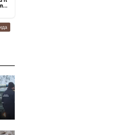
n...
ида