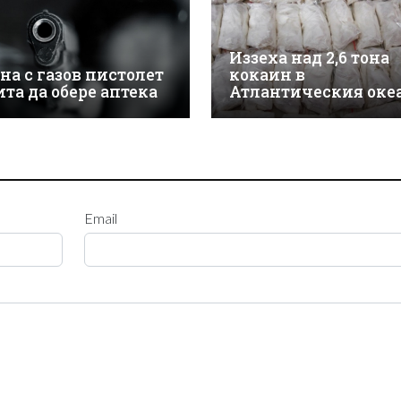
Иззеха над 2,6 тона
на с газов пистолет
кокаин в
ита да обере аптека
Атлантическия оке
Email