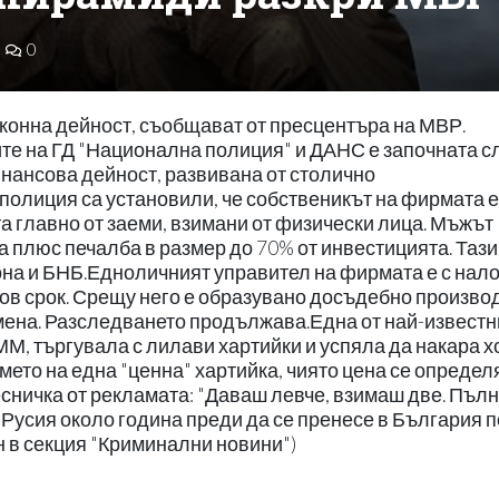
0
конна дейност, съобщават от пресцентъра на МВР.
те на ГД "Национална полиция" и ДАНС е започната с
инансова дейност, развивана от столично
олиция са установили, че собственикът на фирмата е
а главно от заеми, взимани от физически лица. Мъжът
плюс печалба в размер до 70% от инвестицията. Тази
она и БНБ.Едноличният управител на фирмата е с нал
ов срок. Срещу него е образувано досъдебно произво
мена. Разследването продължава.Една от най-известн
М, търгувала с лилави хартийки и успяла да накара х
ето на една "ценна" хартийка, чиято цена се определя
есничка от рекламата: "Даваш левче, взимаш две. Пъл
в Русия около година преди да се пренесе в България п
 в секция "Криминални новини")