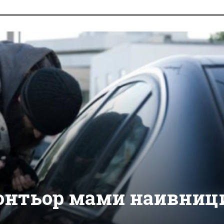
нтьор мами наивниц