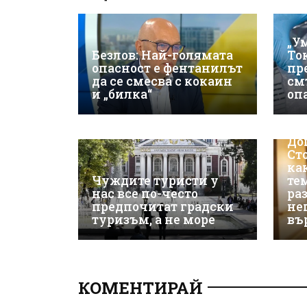
„У
Безлов: Най-голямата
То
опасност е фентанилът
пр
да се смесва с кокаин
см
и „билка“
оп
До
Ст
ка
Чуждите туристи у
те
нас все по-често
ра
предпочитат градски
не
туризъм, а не море
въ
КОМЕНТИРАЙ