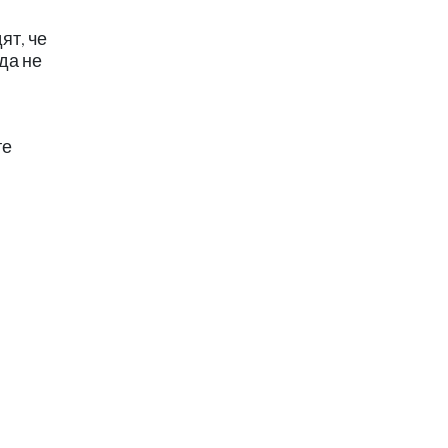
ят, че
да не
те