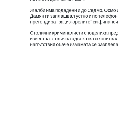
Жалби има подадени и до Седмо, Осмо и
Дамян ги заплашвал устно и по телефона,
претендират за „изгорелите“ си финанси
Столични криминалисти споделиха пред 
известна столична адвокатка се опитва
напътствия обаче измамата се разплела 