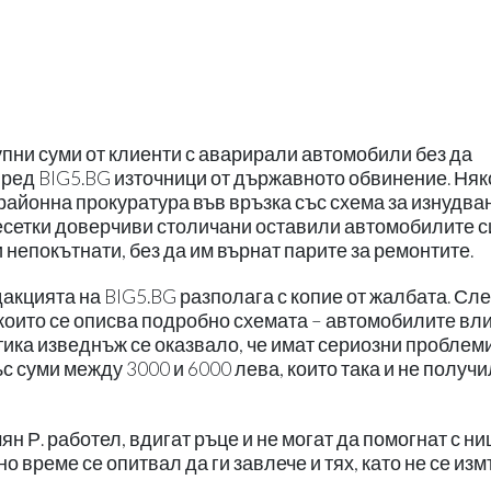
пни суми от клиенти с аварирали автомобили без да
ред BIG5.BG източници от държавното обвинение. Ня
айонна прокуратура във връзка със схема за изнудван
десетки доверчиви столичани оставили автомобилите с
и непокътнати, без да им върнат парите за ремонтите.
акцията на BIG5.BG разполага с копие от жалбата. Сл
 които се описва подробно схемата – автомобилите вл
тика изведнъж се оказвало, че имат сериозни проблеми
с суми между 3000 и 6000 лева, които така и не получ
ян Р. работел, вдигат ръце и не могат да помогнат с ни
о време се опитвал да ги завлече и тях, като не се изм