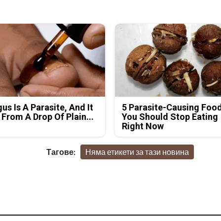
us Is A Parasite, And It
5 Parasite-Causing Foo
 From A Drop Of Plain...
You Should Stop Eating
Right Now
Тагове:
Няма етикети за тази новина