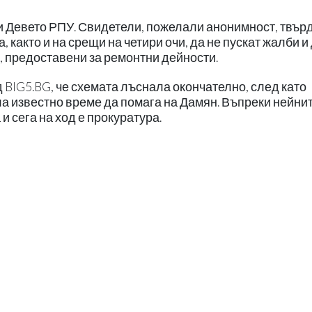
 Девето РПУ. Свидетели, пожелали анонимност, твърд
 както и на срещи на четири очи, да не пускат жалби и 
, предоставени за ремонтни дейности.
BIG5.BG, че схемата лъснала окончателно, след като
ла известно време да помага на Дамян. Въпреки нейни
и сега на ход е прокуратура.