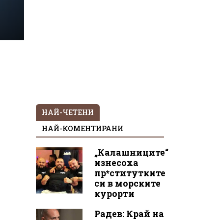
НАЙ-ЧЕТЕНИ
НАЙ-КОМЕНТИРАНИ
„Калашниците“
изнесоха
пр*ститутките
си в морските
курорти
Радев: Край на