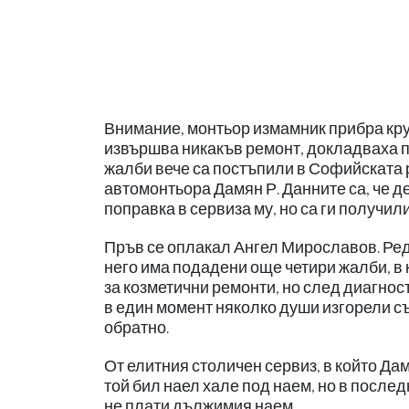
Внимание, монтьор измамник прибра кру
извършва никакъв ремонт, докладваха п
жалби вече са постъпили в Софийската р
автомонтьора Дамян Р. Данните са, че 
поправка в сервиза му, но са ги получил
Пръв се оплакал Ангел Мирославов. Ред
него има подадени още четири жалби, в
за козметични ремонти, но след диагнос
в един момент няколко души изгорели съ
обратно.
От елитния столичен сервиз, в който Дам
той бил наел хале под наем, но в последн
не плати дължимия наем.