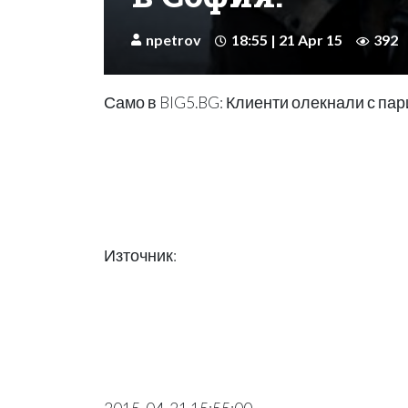
npetrov
18:55 | 21 Apr 15
392
Само в BIG5.BG: Клиенти олекнали с пари
Източник: