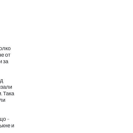
колко
е от
и за
ед
изали
. Така
или
що –
ъкне и