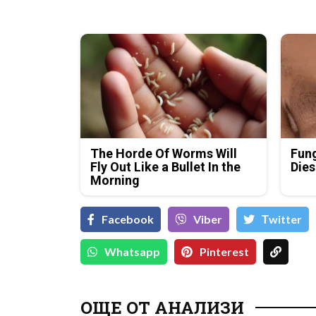
The Horde Of Worms Will
Fung
Fly Out Like a Bullet In the
Dies
Morning
Facebook
Viber
Тwitter
Whatsapp
Pinterest
ОЩЕ ОТ АНАЛИЗИ