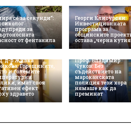
мира се за секунди“:
Георги Клисурски:
ксиколог
Инвестиционната
едупреди за
програма за
ъртоносната
общинските проект
асност от фентанила
остава „черна кутия
ц. д-р Живка
Проф. Владимир
ойкова: Горещините,
Чуков: Без
кто и големите
съдействието на
мпературни
мароканската
злики, имат своя
полиция тези хора
гативен ефект
нямаше как да
рху здравето
преминат