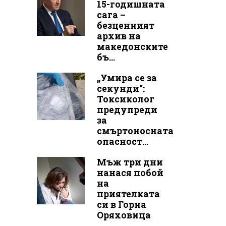
15-годишната
сага –
безценният
архив на
македонските
бъ...
„Умира се за
секунди“:
Токсиколог
предупреди
за
смъртоносната
опасност...
Мъж три дни
нанася побой
на
приятелката
си в Горна
Оряховица