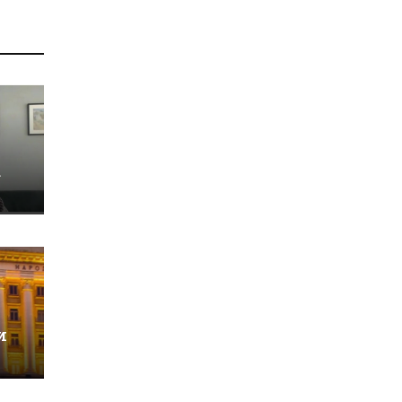
о
а
и