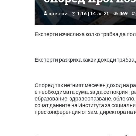
npetrov
1:16 | 14 Jul 21
469
Експерти изчислиха колко трябва да пол
Експерти разкриха какви доходи трябва 
Според тях нетният месечен доход на раб
е необходимата сума, за да се покрият 
образование, здравеопазване, облекло, т
сочат данните на Института за социалн
пресконференция от зам.-директора на 