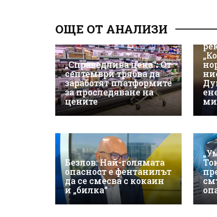
ОЩЕ ОТ АНАЛИЗИ
Из
ре
„К
„Справедлива цена“: От
но
септември трябва да
ни
заработят платформите
Ду
за проследяване на
ен
цените
ми
„У
Безлов: Най-голямата
То
опасност е фентанилът
пр
да се смесва с кокаин
см
и „билка“
оп