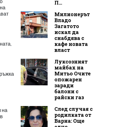
ко
П...
тна
ават
Милионерът
Владо
Загатото
искал да
снабдява с
кафе новата
ната,
власт
Луксозният
майбах на
Митьо Очите
дръжка
опожарен
заради
балони с
райски газ
След случая с
 на
родилката от
ив
Варна: Още
едно