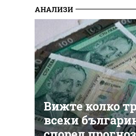
АНАЛИЗИ
Вижте колко тр
всеки българин
според прогноз