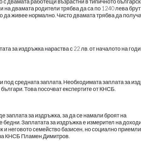
о с двамата работещи възрастни в типичното българс
е и на двамата родители трябва да са по 1240 лева бру
то да живее нормално. Чисто двамата трябва да получ
ата за издръжка нараства с 22 лв. от началото на годи
ди под средната заплата. Необходимата заплата за из
българи. Това посочват експертите от КНСБ.
 заплата за издръжка, за да се намали броят на
 бедни. Заплатата за издръжка е измерител на доходи
ик и неговото семейство базисен, но социално приемл
 на КНСБ Пламен Димитров.