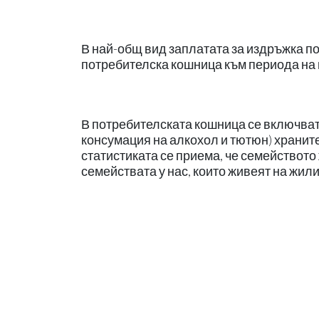
В най-общ вид заплатата за издръжка по
потребителска кошница към периода на
В потребителската кошница се включват 
консумация на алкохол и тютюн) хранител
статистиката се приема, че семейството 
семействата у нас, които живеят на жили