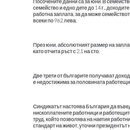
Посочените данни са за юни. В семейств
семейство и едно дете до 14 г., доходит
работна заплата, за да може семейство
всеки по 962 лева.
През юни, абсолютният размер на заплат
като отчита ръст с 2.1 на сто.
Две трети от българите получават дохо
е недостижима за половината работещи 
Синдикатът настоява България да въведе
нископлатените работници и работещите
труд, който позволява на наетия работн
стандарт на живот, уточни президентът