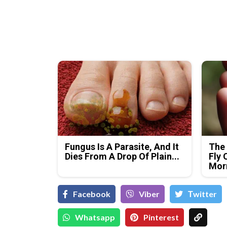
Fungus Is A Parasite, And It
The 
Dies From A Drop Of Plain...
Fly 
Mor
Facebook
Viber
Тwitter
Whatsapp
Pinterest