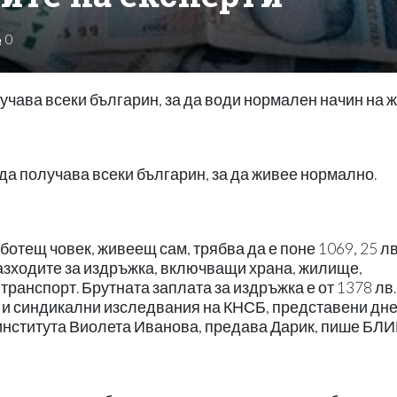
0
учава всеки българин, за да води нормален начин на 
да получава всеки българин, за да живее нормално.
отещ човек, живеещ сам, трябва да е поне 1069, 25 лв
разходите за издръжка, включващи храна, жилище,
ранспорт. Брутната заплата за издръжка е от 1378 лв.
и и синдикални изследвания на КНСБ, представени дне
института Виолета Иванова, предава Дарик, пише БЛИ