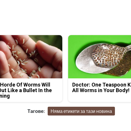
Horde Of Worms Will
Doctor: One Teaspoon Ki
Out Like a Bullet In the
All Worms in Your Body!
ning
Тагове:
Няма етикети за тази новина