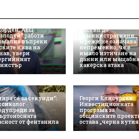
Д-р Християн
Даскалов, експерт п
киберсигурност:
носът на ток е
Неоторизираният
корден, АЕЦ
достъп до
озлодуй“ работи
административни
рмално въпреки
мрежи не означава
ските нива на
непременно, че е
нав, увери
имало изтичане на
ергийният
данни или мащабн
нистър
хакерска атака
мира се за секунди“:
Георги Клисурски:
ксиколог
Инвестиционната
едупреди за
програма за
ъртоносната
общинските проект
асност от фентанила
остава „черна кутия