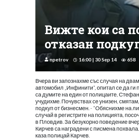
Вижте кои са п
отказан подку
npetrov
16:00 | 30 Sep 14
658
Вчера ви запознахме със случая на двам
автомобил „Инфинити", опитал се да ги 
са думите на един от полицаите, Стефан
учудихме. Почувствах се унизен, смятам,
подкуп от бизнесмен. - "Обяснихме на ли
случай в регистрите на полицията, пос
в Пловдив. За безукорно поведение вче
Кирчев са наградени с писмена похвала
каза полицай Карчев.