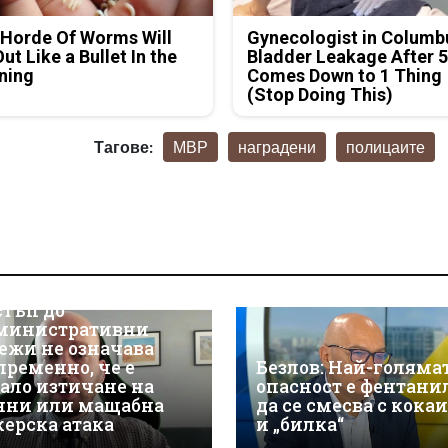
Horde Of Worms Will
Gynecologist in Columb
Out Like a Bullet In the
Bladder Leakage After 
ning
Comes Down to 1 Thing
(Stop Doing This)
Тагове:
МВР
наградени
полицаите
р Християн
скалов, експерт по
берсигурност:
оторизираният
стъп до
министративни
ежи не означава
пременно, че е
Безлов: Най-голяма
ало изтичане на
опасност е фентани
нни или мащабна
да се смесва с кока
керска атака
и „билка“