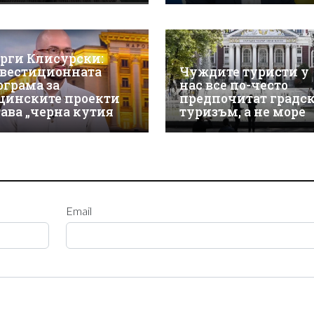
орги Клисурски:
вестиционната
Чуждите туристи у
ограма за
нас все по-често
щинските проекти
предпочитат градс
тава „черна кутия
туризъм, а не море
Email