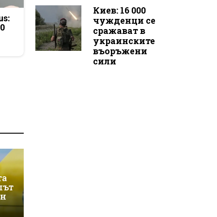
Киев: 16 000
us:
чужденци се
50
сражават в
украинските
въоръжени
сили
та
лът
ин