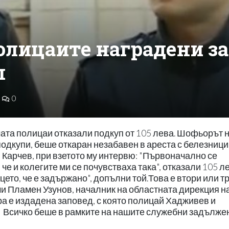
олицаите наградени за
п
0
ата полицаи отказали подкуп от 105 лева. Шофьорът н
подкупи, беше откаран незабавен в ареста с белезници
 Карчев, при взетото му интервю: "Първоначално се
 че и колегите ми се почувстваха така", отказали 105 л
цето, че е задържано", допълни той.Това е втори или т
очи Пламен Узунов, началник на областната дирекция 
ра е издадена заповед, с която полицай Хадживев и
. Всичко беше в рамките на нашите служебни задълже