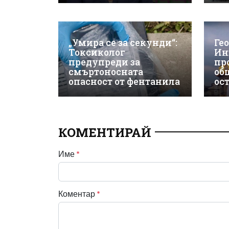
„Умира се за секунди“:
Ге
Токсиколог
Ин
предупреди за
пр
смъртоносната
об
опасност от фентанила
ос
КОМЕНТИРАЙ
Име
*
Коментар
*