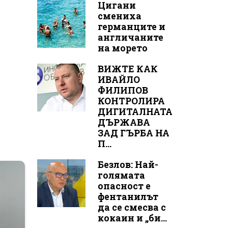
Цигани
смениха
германците и
англичаните
на морето
ВИЖТЕ КАК
ИВАЙЛО
ФИЛИПОВ
КОНТРОЛИРА
ДИГИТАЛНАТА
ДЪРЖАВА
ЗАД ГЪРБА НА
П...
Безлов: Най-
голямата
опасност е
фентанилът
да се смесва с
кокаин и „би...