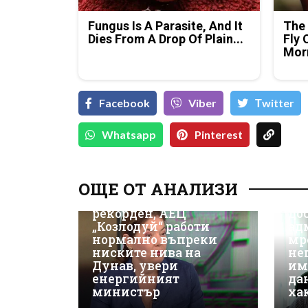
Fungus Is A Parasite, And It
The 
Dies From A Drop Of Plain...
Fly 
Mor
Facebook
Viber
Тwitter
Whatsapp
Pinterest
Д-
Да
ОЩЕ ОТ АНАЛИЗИ
ки
Износът на ток е
Не
рекорден, АЕЦ
до
„Козлодуй“ работи
ад
нормално въпреки
мр
ниските нива на
не
Дунав, увери
им
енергийният
да
министър
ха