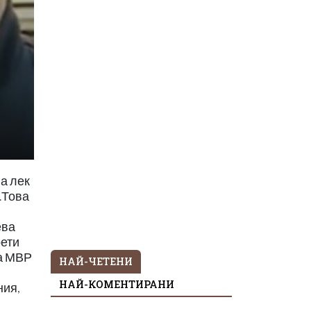
а лек
.Това
ева
рети
на МВР
НАЙ-ЧЕТЕНИ
НАЙ-КОМЕНТИРАНИ
ния,