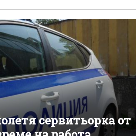
олетя сервитьорка от
реме на работа