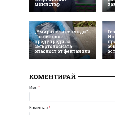
министър
ха
„Умира се за секунди“:
Ге
Токсиколог
Ин
предупреди за
пр
смъртоносната
об
опасност от фентанила
ос
КОМЕНТИРАЙ
Име
*
Коментар
*