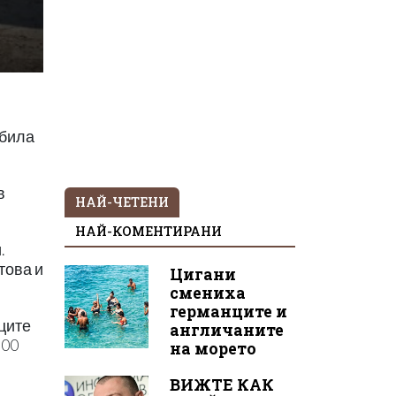
 била
в
НАЙ-ЧЕТЕНИ
НАЙ-КОМЕНТИРАНИ
.
това и
Цигани
смениха
германците и
ците
англичаните
300
на морето
ВИЖТЕ КАК