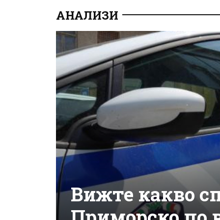
АНАЛИЗИ
Вижте какво сп
Приморско по в