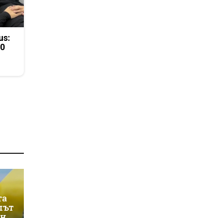
us:
50
та
лът
ин