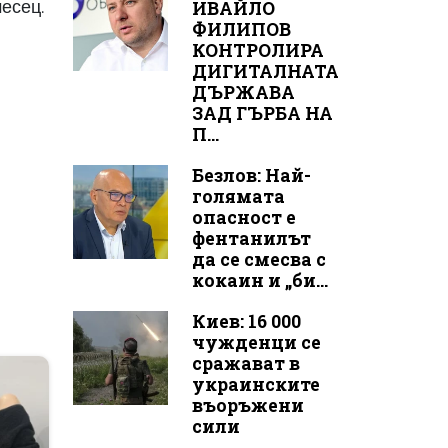
есец.
ИВАЙЛО
ФИЛИПОВ
КОНТРОЛИРА
ДИГИТАЛНАТА
ДЪРЖАВА
ЗАД ГЪРБА НА
П...
Безлов: Най-
голямата
опасност е
фентанилът
да се смесва с
кокаин и „би...
Киев: 16 000
чужденци се
сражават в
украинските
въоръжени
сили