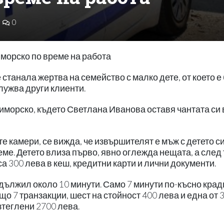
0
иморско по време на работа
станала жертва на семейство с малко дете, от което е
служва други клиенти.
иморско, където Светлана Иванова оставя чантата си 
е камери, се вижда, че извършителят е мъж с детето си
реме. Детето влиза първо, явно оглежда нещата, а след 
а 300 лева в кеш, кредитни карти и лични документи.
дължил около 10 минути. Само 7 минути по-късно крад
о 7 транзакции, шест на стойност 400 лева и една от 
зтеглени 2700 лева.