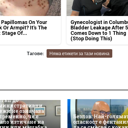
 Papillomas On Your
Gynecologist in Columb
 Or Armpit? It's The
Bladder Leakage After 
t Stage Of...
Comes Down to 1 Thing
(Stop Doing This)
Тагове:
Няма етикети за тази новина
р Християн
скалов, експерт по
берсигурност:
оторизираният
стъп до
министративни
ежи не означава
пременно, че е
Безлов: Най-голяма
ало изтичане на
опасност е фентани
нни или мащабна
да се смесва с кока