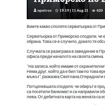
npetrov
19:19 | 11 Aug 21
420
Вижте какво сполетя сервитьорка от Пр
Сервитьорка от Приморско сподели, че е 
обрана. Това се е случило, докато тя об
Случката се разиграва в заведение в Пр
офиса преди началото на своята смяна.
"На записа, който имаме от охранителнит
Няма друг, който да е бил там по това в
мъжът", разказва Светлана.Откраднати с
Потърпевшата споделя, че обирът е про
са посетили банкомат и са направили общ
лева. От дебитната карта на жената са и