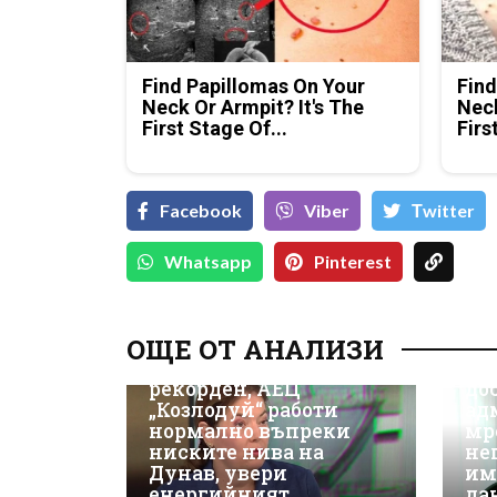
Find Papillomas On Your
Find
Neck Or Armpit? It's The
Neck
First Stage Of...
Firs
Facebook
Viber
Тwitter
Whatsapp
Pinterest
Д-
Да
ОЩЕ ОТ АНАЛИЗИ
ки
Износът на ток е
Не
рекорден, АЕЦ
до
„Козлодуй“ работи
ад
нормално въпреки
мр
ниските нива на
не
Дунав, увери
им
енергийният
да