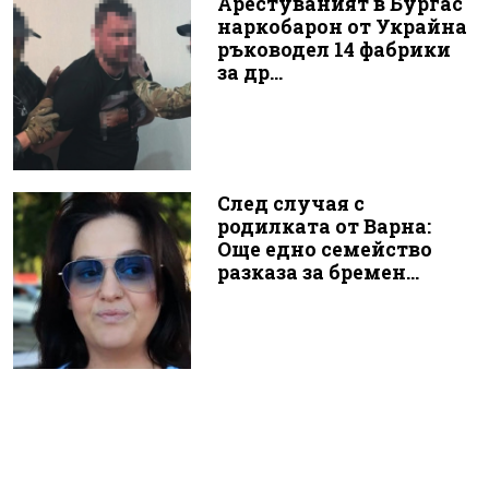
Арестуваният в Бургас
наркобарон от Украйна
ръководел 14 фабрики
за др...
След случая с
родилката от Варна:
Още едно семейство
разказа за бремен...