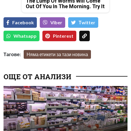
The Lump Of Worms Will Come
Out Of You In The Morning. Try It
Facebook
Viber
Тwitter
Whatsapp
Pinterest
Тагове:
Няма етикети за тази новина
ОЩЕ ОТ АНАЛИЗИ