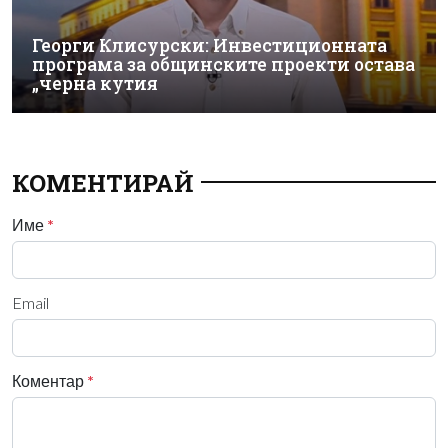
Георги Клисурски: Инвестиционната
програма за общинските проекти остава
„черна кутия
КОМЕНТИРАЙ
Име
*
Email
Коментар
*