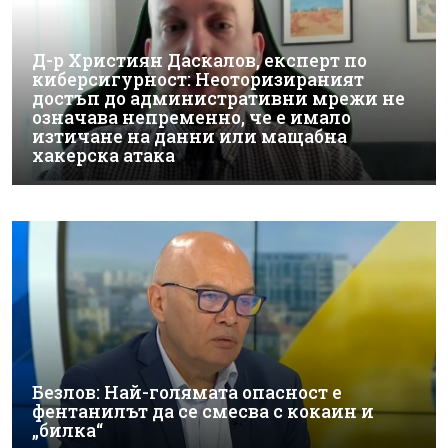
Д-р Християн Даскалов, експерт по
киберсигурност: Неоторизираният
достъп до административни мрежи не
означава непременно, че е имало
изтичане на данни или мащабна
хакерска атака
Безлов: Най-голямата опасност е
фентанилът да се смесва с кокаин и
„билка“