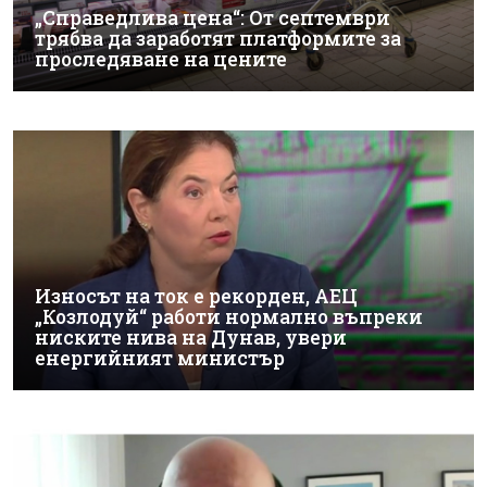
„Справедлива цена“: От септември
трябва да заработят платформите за
проследяване на цените
Износът на ток е рекорден, АЕЦ
„Козлодуй“ работи нормално въпреки
ниските нива на Дунав, увери
енергийният министър