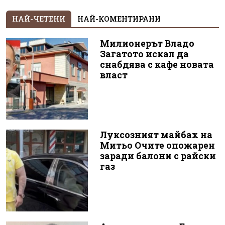
НАЙ-ЧЕТЕНИ
НАЙ-КОМЕНТИРАНИ
Милионерът Владо
Загатото искал да
снабдява с кафе новата
власт
Луксозният майбах на
Митьо Очите опожарен
заради балони с райски
газ