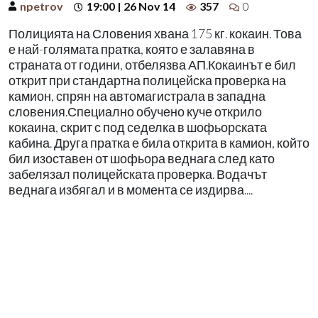
npetrov
19:00 | 26 Nov 14
357
0
Полицията на Словения хвана 175 кг. кокаин. Това
е най-голямата пратка, която е залавяна в
страната от години, отбелязва АП.Кокаинът е бил
открит при стандартна полицейска проверка на
камион, спрян на автомагистрала в западна
словения.Специално обучено куче открило
кокаина, скрит с под седелка в шофьорската
кабина. Друга пратка е била открита в камион, който
бил изоставен от шофьора веднага след като
забелязал полицейската проверка. Водачът
веднага избягал и в момента се издирва....