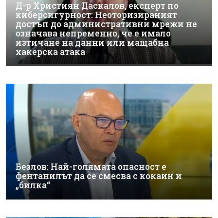
Д-р Християн Даскалов, експерт по
киберсигурност: Неоторизираният
достъп до административни мрежи не
означава непременно, че е имало
изтичане на данни или мащабна
хакерска атака
Безлов: Най-голямата опасност е
фентанилът да се смесва с кокаин и
„билка“