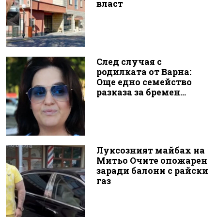
власт
След случая с
родилката от Варна:
Още едно семейство
разказа за бремен...
Луксозният майбах на
Митьо Очите опожарен
заради балони с райски
газ