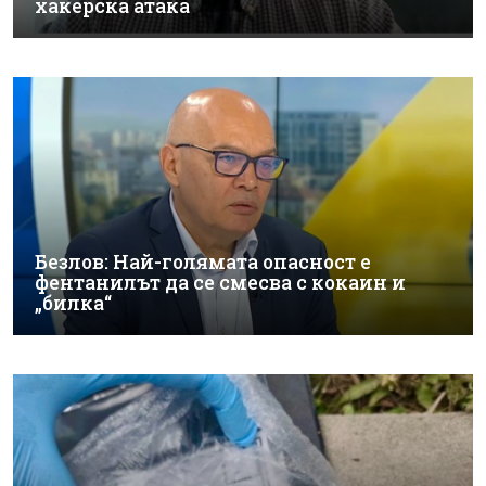
хакерска атака
Безлов: Най-голямата опасност е
фентанилът да се смесва с кокаин и
„билка“