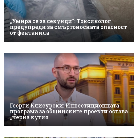
„Умира се за секунди“: Токсиколог
предупреди за смъртоносната опасност
от фентанила
Георги Клисурски: Инвестиционната
програма за общинските проекти остава
„черна кутия