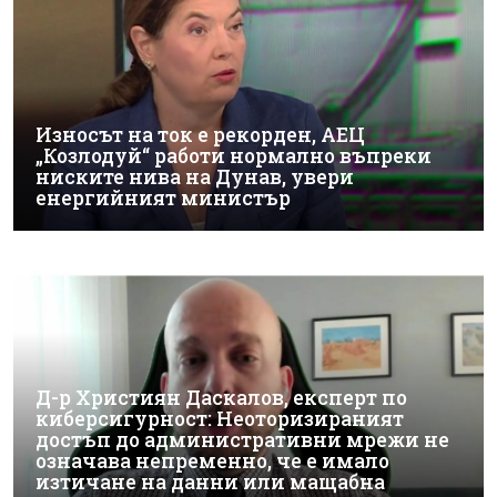
Износът на ток е рекорден, АЕЦ
„Козлодуй“ работи нормално въпреки
ниските нива на Дунав, увери
енергийният министър
Д-р Християн Даскалов, експерт по
киберсигурност: Неоторизираният
достъп до административни мрежи не
означава непременно, че е имало
изтичане на данни или мащабна