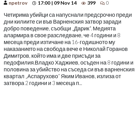
npetrov
17:00 | 09 Nov 14
399
0
Четирима убийци са напуснали предсрочно преди
дни килиите си във Варненския затвор заради
добро поведение, съобщи „Дарик". Медията
алармира в свое разследване, че 4 години и 8
месеца преди изтичане на 16-годишното му
наказанието на свобода вече е Николай Горанов
Димитров, който има и две присъди за
педофилия.Владко Хаджиев, осъден на 8 години и
половина за убийство на съседа си във варненския
квартал „Аспарухово” Яким Иванов, излиза от
затвора 2 години и 3 месеца п...