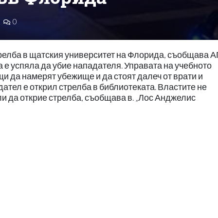
0
релба в щатския университет на Флорида, съобщава А
 е успяла да убие нападателя. Управата на учебното
и да намерят убежище и да стоят далеч от врати и
дател е открил стрелба в библиотеката. Властите не
и да открие стрелба, съобщава в. „Лос Анджелис