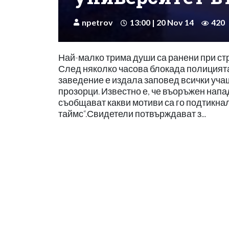
npetrov
13:00 | 20 Nov 14
420
Най-малко трима души са ранени при ст
След няколко часова блокада полицията
заведение е издала заповед всички учащ
прозорци. Известно е, че въоръжен напа
съобщават какви мотиви са го подтикнал
таймс“.Свидетели потвърждават з...