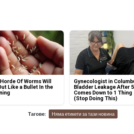
Horde Of Worms Will
Gynecologist in Columb
Out Like a Bullet In the
Bladder Leakage After 
ning
Comes Down to 1 Thing
(Stop Doing This)
Тагове:
Няма етикети за тази новина