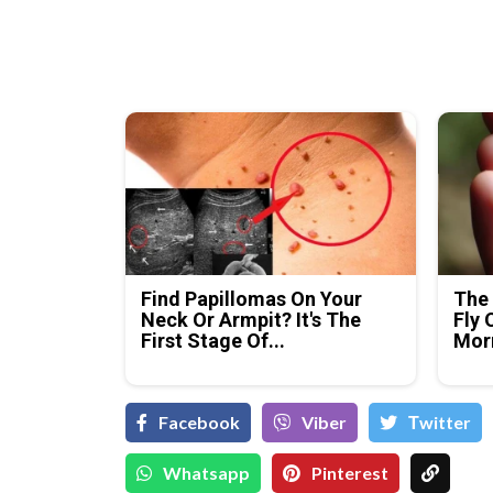
Find Papillomas On Your
The 
Neck Or Armpit? It's The
Fly 
First Stage Of...
Mor
Facebook
Viber
Тwitter
Whatsapp
Pinterest