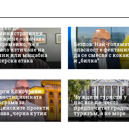
р Християн
скалов, експерт по
берсигурност:
оторизираният
стъп до
министративни
ежи не означава
пременно, че е
Безлов: Най-голяма
ало изтичане на
опасност е фентани
нни или мащабна
да се смесва с кока
керска атака
и „билка“
орги Клисурски:
вестиционната
Чуждите туристи у
ограма за
нас все по-често
щинските проекти
предпочитат градс
тава „черна кутия
туризъм, а не море