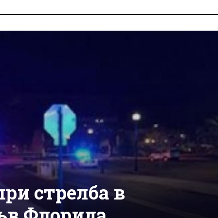
ри стрелба в
ъв Флорида