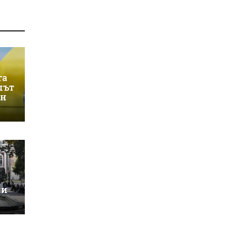
та
лът
ин
ки