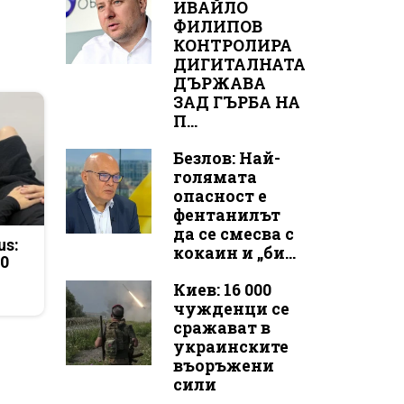
ИВАЙЛО
ФИЛИПОВ
КОНТРОЛИРА
ДИГИТАЛНАТА
ДЪРЖАВА
ЗАД ГЪРБА НА
П...
Безлов: Най-
голямата
опасност е
фентанилът
да се смесва с
us:
кокаин и „би...
50
Киев: 16 000
чужденци се
сражават в
украинските
въоръжени
сили