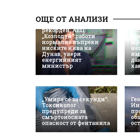
Д-
Да
ОЩЕ ОТ АНАЛИЗИ
ки
Износът на ток е
Не
рекорден, АЕЦ
до
„Козлодуй“ работи
ад
нормално въпреки
мр
ниските нива на
не
Дунав, увери
им
енергийният
да
министър
ха
„Умира се за секунди“:
Ге
Токсиколог
Ин
предупреди за
пр
смъртоносната
об
опасност от фентанила
ос