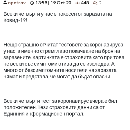
npetrov
13:59 | 19 Oct 20
448
0
Всеки четвърти у нас е покосен от заразата на
Ковид-19!
Нещо страшно отчитат тестовете за коронавируса
у нас, а именно стремглаво покачване на броя на
заразените. Картинката е страховита като при това
не всеки със симптоми отива да се изследва. А
много от безсимптомните носители на заразата
нямат и представа, че могат да бъдат опасни.
Всеки четвърти тест за коронавирус вчера е бил
положителен. Тези страховити данни са от
Единния информационен портал.