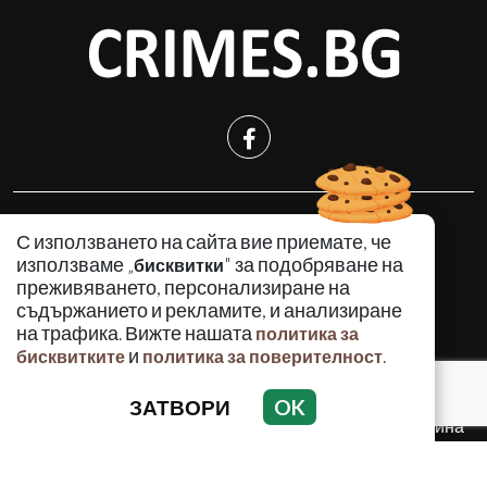
КРИМИНАЛНО
С използването на сайта вие приемате, че
ИНЦИДЕНТИ
използваме „
" за подобряване на
бисквитки
АНАЛИЗИ
преживяването, персонализиране на
съдържанието и рекламите, и анализиране
ПО СВЕТА
на трафика. Вижте нашата
политика за
ВОДЕЩИ ТЕМИ
и
.
бисквитките
политика за поверителност
ЗАТВОРИ
OK
Използването и публикуването на част или цялото
съдържание на Crimes.BG без разрешение на Медийна
група Асмара ЕООД е забранено.