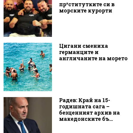
пр*ститутките си в
морските курорти
Цигани смениха
германците и
англичаните на морето
Радев: Край на 15-
годишната сага –
безценният архив на
македонските бъ...