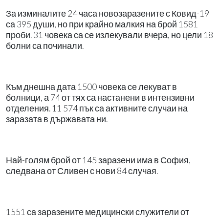
За изминалите 24 часа новозаразените с Ковид-19
са 395 души, но при крайно малкия на брой 1581
проби. 31 човека са се излекували вчера, но цели 18
болни са починали.
Към днешна дата 1500 човека се лекуват в
болници, а 74 от тях са настанени в интензивни
отделения. 11 574 пък са активните случаи на
заразата в държавата ни.
Най-голям брой от 145 заразени има в София,
следвана от Сливен с нови 84 случая.
1551 са заразените медицински служители от