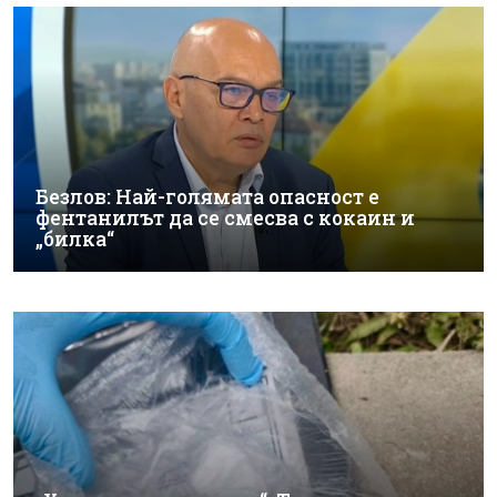
Безлов: Най-голямата опасност е
фентанилът да се смесва с кокаин и
„билка“