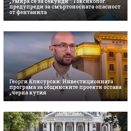
„Умира се за секунди“: Токсиколог
предупреди за смъртоносната опасност
от фентанила
Георги Клисурски: Инвестиционната
програма за общинските проекти остава
„черна кутия