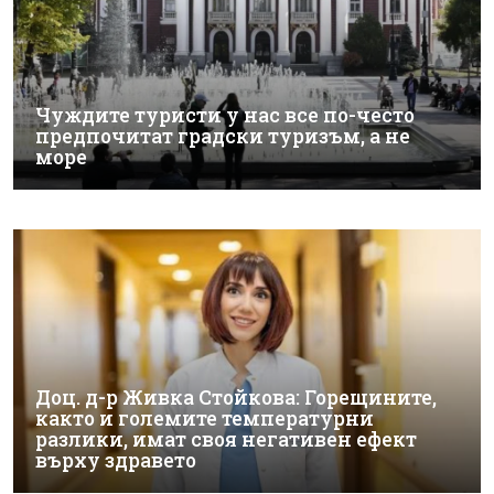
Чуждите туристи у нас все по-често
предпочитат градски туризъм, а не
море
Доц. д-р Живка Стойкова: Горещините,
както и големите температурни
разлики, имат своя негативен ефект
върху здравето