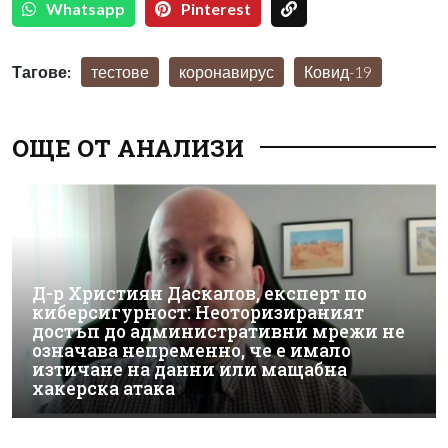
Whatsapp
Pinterest
Тагове:
тестове
коронавирус
Ковид-19
ОЩЕ ОТ АНАЛИЗИ
Д-р Християн Даскалов, експерт по
киберсигурност: Неоторизираният
достъп до административни мрежи не
означава непременно, че е имало
изтичане на данни или мащабна
хакерска атака