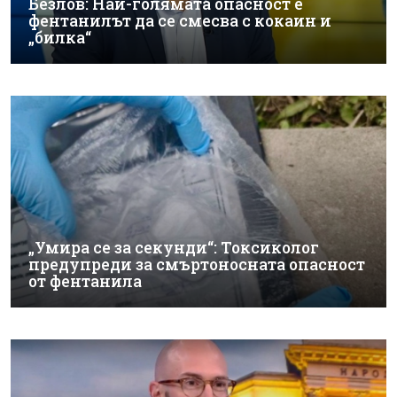
Безлов: Най-голямата опасност е
фентанилът да се смесва с кокаин и
„билка“
„Умира се за секунди“: Токсиколог
предупреди за смъртоносната опасност
от фентанила