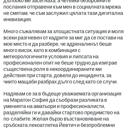
дълбоко ме засегнаха, а четейки безбройните
послания отправени към мен в социалната мрежа
не смятам, че съм заслужил цялата тази дигитална
инквизиция.
Много съжалявам за злощастната ситуация и моля
всеки разгневен от кадрите за миг да се постави на
мое място и да разбере, че адреналинът беше
много висок, като в комбинация с
метеорологичните условия и липсата на
професионален опит не беше трудно да изиграе
съществена роля в некоординираните ми
действия при старта, довели до инцидента, за
чиито мащаби разбрах дълго след като се случи.
Надявам се за в бъдеще уважаемата организация
на Маратон София да съобрази разликата в
уменията на аматьори и професионалисти,
разделяйки ги и давайки стартово предимство на
по-слабите. Желая бързо възстановяване на
сръбската лекоатлетка Йевтич и безпроблемни