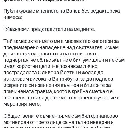
Публикуваме мнението на Вачев без редакторска
намеса:
"Уважаеми представители на медиите,
Тъй замесихте името ми в множество хипотези за
преднамерено нападение над състезател, искам
да използвам правото си на отговор като
подчертая, че сблъсъкът не е бил умишлен и не съм
имал користни цели. Не познавам лично
пострадалата Оливера Йевтич и желая да
използвам високата Ви трибуна, за да поднеса
искрените си извинения към нея и близките за
причинената травма, която в крайна сметка я е
възпрепятствала да вземе пълноценно участие в
мероприятието.
Обществените съмнения, че съм бил финансово
мотивиран от трето лице са напълно неверни и