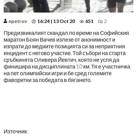
npetrov
16:24 | 13 Oct 20
651
2
Предизвикалият скандал по време на Софийския
маратон Боян Вачев излезе от анонимност и
изпрати до медиите позицията си за неприятния
инцидент с негово участие. Той събори на старта
сръбкинята Оливера Йевтич, която не успя да
финишира на дисциплината 10 км. Тя е участничка
на пет олимпийски игри и бе сред големите
фаворитки за победата в бягането.
Източник: