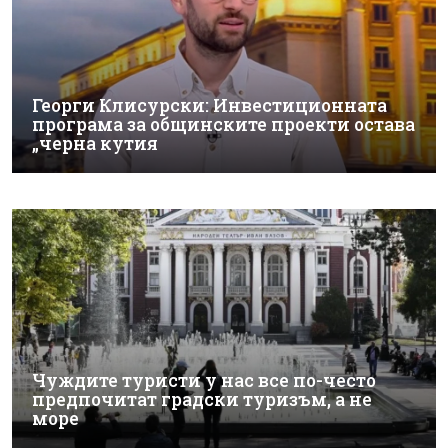
Георги Клисурски: Инвестиционната
програма за общинските проекти остава
„черна кутия
Чуждите туристи у нас все по-често
предпочитат градски туризъм, а не
море