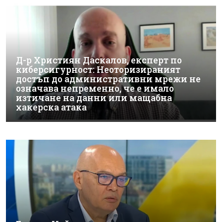
Д-р Християн Даскалов, експерт по
киберсигурност: Неоторизираният
достъп до административни мрежи не
означава непременно, че е имало
изтичане на данни или мащабна
хакерска атака