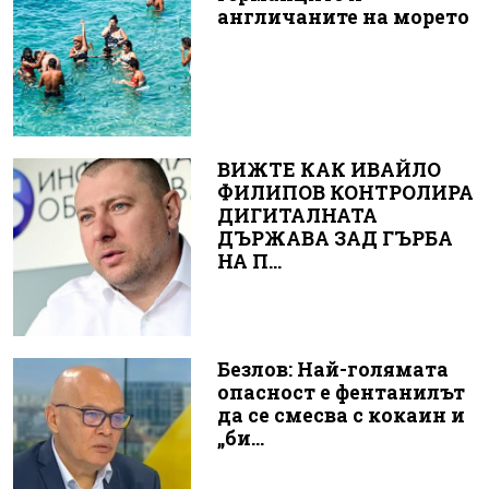
англичаните на морето
ВИЖТЕ КАК ИВАЙЛО
ФИЛИПОВ КОНТРОЛИРА
ДИГИТАЛНАТА
ДЪРЖАВА ЗАД ГЪРБА
НА П...
Безлов: Най-голямата
опасност е фентанилът
да се смесва с кокаин и
„би...