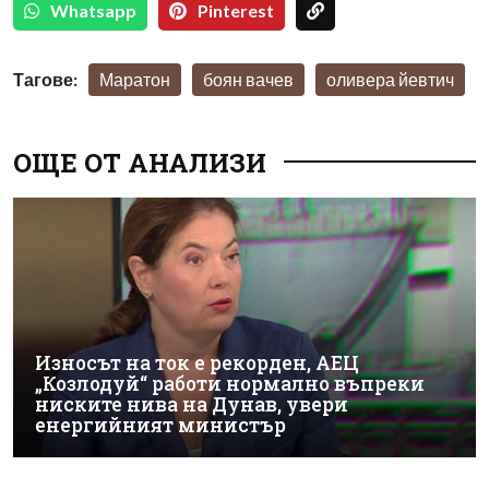
Whatsapp
Pinterest
Тагове:
Маратон
боян вачев
оливера йевтич
ОЩЕ ОТ АНАЛИЗИ
Износът на ток е рекорден, АЕЦ
„Козлодуй“ работи нормално въпреки
ниските нива на Дунав, увери
енергийният министър