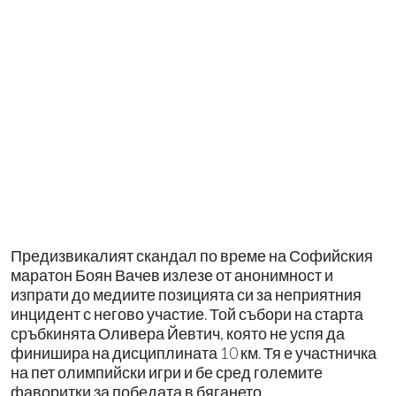
Предизвикалият скандал по време на Софийския
маратон Боян Вачев излезе от анонимност и
изпрати до медиите позицията си за неприятния
инцидент с негово участие. Той събори на старта
сръбкинята Оливера Йевтич, която не успя да
финишира на дисциплината 10 км. Тя е участничка
на пет олимпийски игри и бе сред големите
фаворитки за победата в бягането.