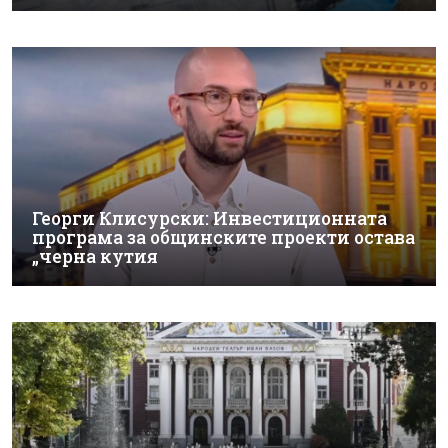
Георги Клисурски: Инвестиционната
програма за общинските проекти остава
„черна кутия