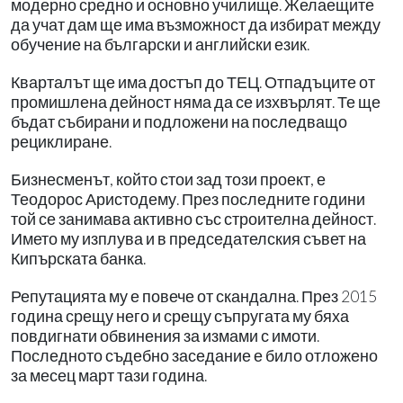
модерно средно и основно училище. Желаещите
да учат дам ще има възможност да избират между
обучение на български и английски език.
Кварталът ще има достъп до ТЕЦ. Отпадъците от
промишлена дейност няма да се изхвърлят. Те ще
бъдат събирани и подложени на последващо
рециклиране.
Бизнесменът, който стои зад този проект, е
Теодорос Аристодему. През последните години
той се занимава активно със строителна дейност.
Името му изплува и в председателския съвет на
Кипърската банка.
Репутацията му е повече от скандална. През 2015
година срещу него и срещу съпругата му бяха
повдигнати обвинения за измами с имоти.
Последното съдебно заседание е било отложено
за месец март тази година.