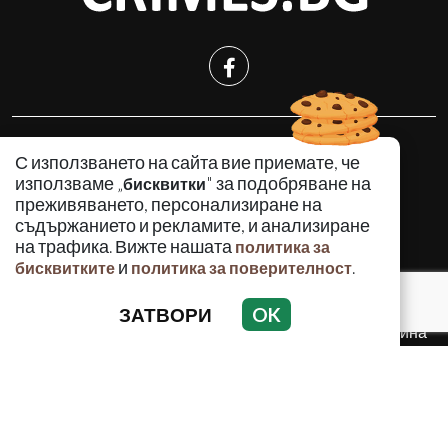
КРИМИНАЛНО
С използването на сайта вие приемате, че
ИНЦИДЕНТИ
използваме „
" за подобряване на
бисквитки
АНАЛИЗИ
преживяването, персонализиране на
съдържанието и рекламите, и анализиране
ПО СВЕТА
на трафика. Вижте нашата
политика за
ВОДЕЩИ ТЕМИ
и
.
бисквитките
политика за поверителност
ЗАТВОРИ
OK
Използването и публикуването на част или цялото
съдържание на Crimes.BG без разрешение на Медийна
група Асмара ЕООД е забранено.
© 2010 - 2026 | Crimes.BG. Всички права запазени.