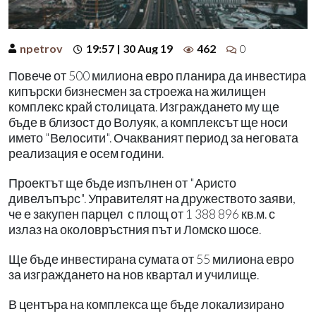
npetrov
19:57 | 30 Aug 19
462
0
Повече от 500 милиона евро планира да инвестира
кипърски бизнесмен за строежа на жилищен
комплекс край столицата. Изграждането му ще
бъде в близост до Волуяк, а комплексът ще носи
името "Велосити". Очакваният период за неговата
реализация е осем години.
Проектът ще бъде изпълнен от "Аристо
дивелъпърс". Управителят на дружеството заяви,
че е закупен парцел с площ от 1 388 896 кв.м. с
излаз на околовръстния път и Ломско шосе.
Ще бъде инвестирана сумата от 55 милиона евро
за изграждането на нов квартал и училище.
В центъра на комплекса ще бъде локализирано