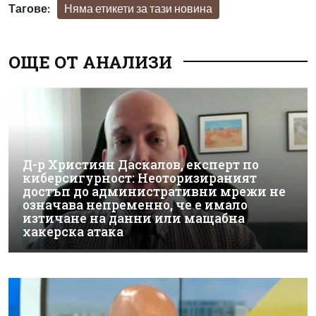
Тагове:
Няма етикети за тази новина
ОЩЕ ОТ АНАЛИЗИ
Д-р Християн Даскалов, експерт по
киберсигурност: Неоторизираният
достъп до административни мрежи не
означава непременно, че е имало
изтичане на данни или мащабна
хакерска атака