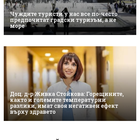
Чуждите туристи у нас все по-често
предпочитат градски туризъм, а не
море
Доц. д-р Живка Стойкова: Горещините,
както и големите температурни
разлики, имат своя негативен ефект
върху здравето