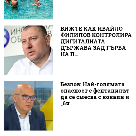
ВИЖТЕ КАК ИВАЙЛО
ФИЛИПОВ КОНТРОЛИРА
ДИГИТАЛНАТА
ДЪРЖАВА ЗАД ГЪРБА
НА П...
Безлов: Най-голямата
опасност е фентанилът
да се смесва с кокаин и
„би...