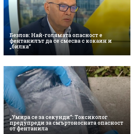
Безлов: Най-голямата опасност е
фентанилът да се смесва с кокаин и
„билка“
„Умира се за секунди“: Токсиколог
предупреди за смъртоносната опасност
от фентанила