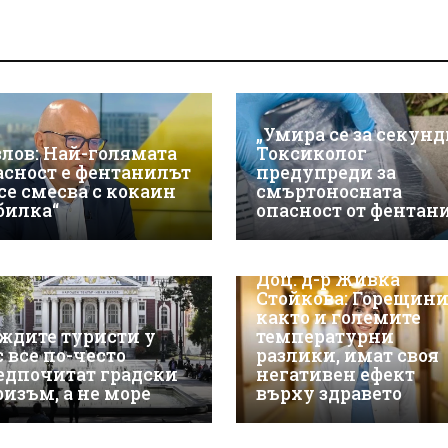
„Умира се за секунд
злов: Най-голямата
Токсиколог
асност е фентанилът
предупреди за
 се смесва с кокаин
смъртоносната
„билка“
опасност от фентан
Доц. д-р Живка
Стойкова: Горещини
както и големите
ждите туристи у
температурни
с все по-често
разлики, имат своя
едпочитат градски
негативен ефект
ризъм, а не море
върху здравето