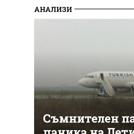
АНАЛИЗИ
Съмнителен па
паника на Лет