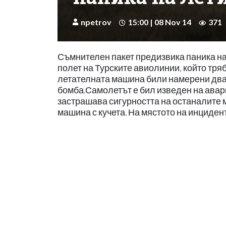
npetrov
15:00 | 08 Nov 14
371
Съмнителен пакет предизвика паника на
полет на Турските авиолинии, който тряб
летателната машина били намерени два 
бомба.Самолетът е бил изведен на авари
застрашава сигурността на останалите
машина с кучета. На мястото на инцидент