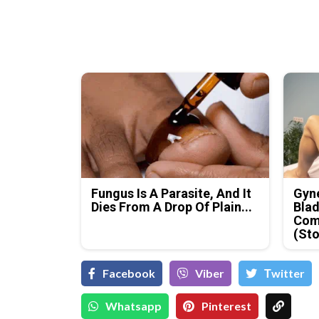
Fungus Is A Parasite, And It
Gyne
Dies From A Drop Of Plain...
Blad
Com
(Sto
Facebook
Viber
Тwitter
Whatsapp
Pinterest