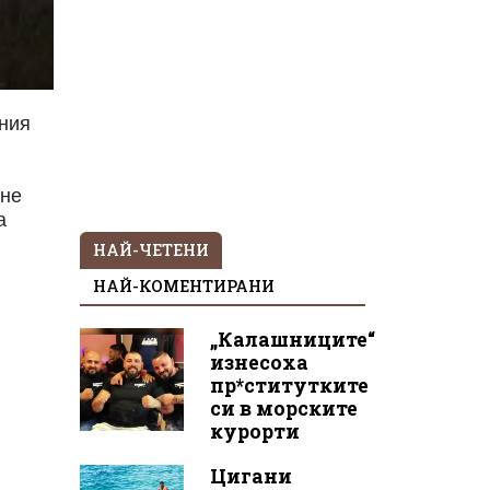
вния
 не
а
НАЙ-ЧЕТЕНИ
НАЙ-КОМЕНТИРАНИ
„Калашниците“
изнесоха
пр*ститутките
си в морските
курорти
Цигани