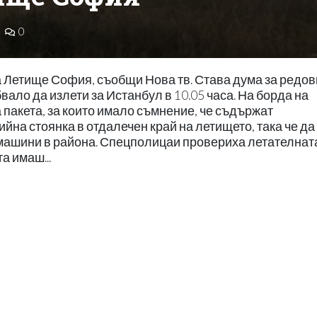
0
 Летище София, съобщи Нова тв. Става дума за редо
вало да излети за Истанбул в 10.05 часа. На борда на
пакета, за които имало съмнение, че съдържат
йна стоянка в отдалечен край на летището, така че да
 машини в района. Спецполицаи провериха летателнат
а имаш...