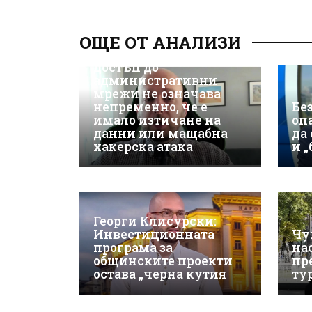
Д-р Християн
Даскалов, експерт по
ОЩЕ ОТ АНАЛИЗИ
киберсигурност:
Неоторизираният
достъп до
административни
мрежи не означава
непременно, че е
Бе
имало изтичане на
оп
данни или мащабна
да
хакерска атака
и 
Георги Клисурски:
Инвестиционната
Чу
програма за
на
общинските проекти
пр
остава „черна кутия
ту