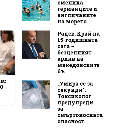
смениха
германците и
англичаните
на морето
Радев: Край на
15-годишната
сага –
безценният
архив на
македонските
бъ...
us:
„Умира се за
50
секунди“:
Токсиколог
предупреди
за
смъртоносната
опасност...