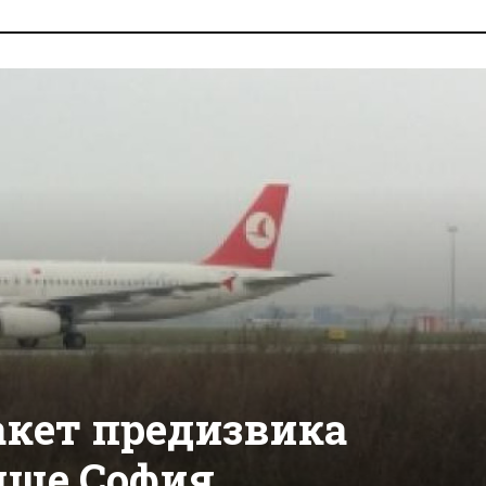
кет предизвика
ище София