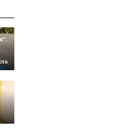
и“:
ила
те,