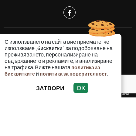
КРИМИНАЛНО
С използването на сайта вие приемате, че
ИНЦИДЕНТИ
използваме „
" за подобряване на
бисквитки
АНАЛИЗИ
преживяването, персонализиране на
съдържанието и рекламите, и анализиране
ПО СВЕТА
на трафика. Вижте нашата
политика за
ВОДЕЩИ ТЕМИ
и
.
бисквитките
политика за поверителност
ЗАТВОРИ
OK
Използването и публикуването на част или цялото
съдържание на Crimes.BG без разрешение на Медийна
група Асмара ЕООД е забранено.
© 2010 - 2026 | Crimes.BG. Всички права запазени.
РЕКЛАМА