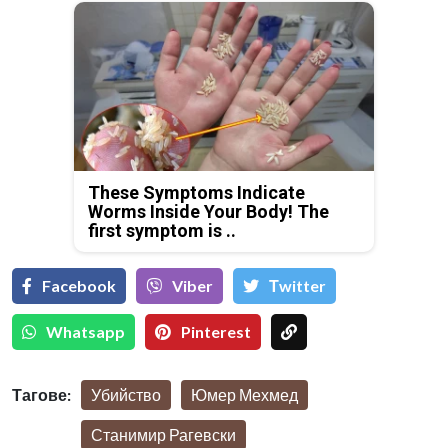
These Symptoms Indicate
Worms Inside Your Body! The
first symptom is ..
Facebook
Viber
Тwitter
Whatsapp
Pinterest
Тагове:
Убийство
Юмер Мехмед
Станимир Рагевски