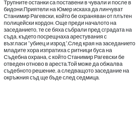
Трупните останки са поставени в чували и после в
бидони.Приятели на Юмер искаха да линчуват
Станимир Рагевски, който бе охраняван от плътен
полицейски кордон. Още преди началото на
заседанието, те се бяха събрали пред сградата на
съда, където посрещнаха арестувания с
възгласи "убиец и изрод".След края на заседанието
младите хора изпратиха с ритници буса на
Съдебна охрана, с който Станимир Рагевски бе
отведен отново в ареста.Той може да обжалва
съдебното решение, а следващото заседание на
окръжния съд ще бъде след седмица.