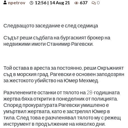
npetrov
12:56 | 14 Aug 21
637
0
Следващото заседание е след седмица
Съдът реши съдбата на бургаският брокер на
недвижими имоти Станимир Рагевски.
Той остава в ареста за постоянно, реши Окръжният
съд в морския град. Рагевски е основен заподозрян
за жестокото убийство на Юмер Мехмед.
Разчленените останки от тялото на 28-годишната
жертва бяха открити в понеделник от полицията.
Според прокуратурата Рагевски умишлено е
умъртвил жертвата, като е застрелял Юмер в
тила. След това е разчленявал тялото му с режещ
инструмент в продължение на няколко дни.