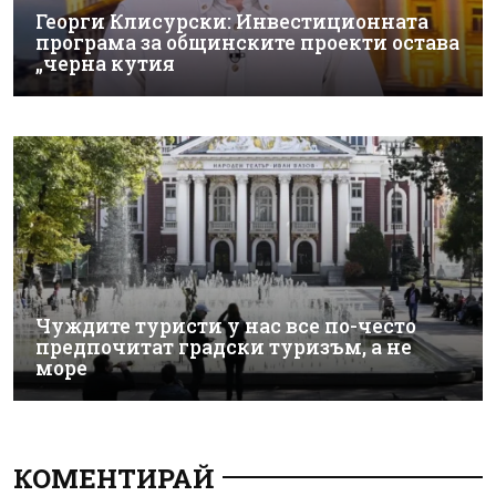
Георги Клисурски: Инвестиционната
програма за общинските проекти остава
„черна кутия
Чуждите туристи у нас все по-често
предпочитат градски туризъм, а не
море
КОМЕНТИРАЙ