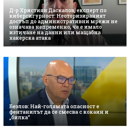
Д-р Християн Даскалов, експерт по
киберсигурност: Неоторизираният
достъп до административни мрежи не
означава непременно, че е имало
изтичане на данни или мащабна
хакерска атака
Безлов: Най-голямата опасност е
фентанилът да се смесва с кокаин и
„билка“