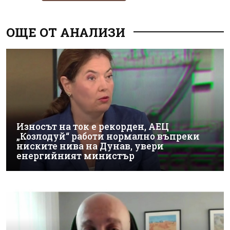
ОЩЕ ОТ АНАЛИЗИ
Износът на ток е рекорден, АЕЦ
„Козлодуй“ работи нормално въпреки
ниските нива на Дунав, увери
енергийният министър