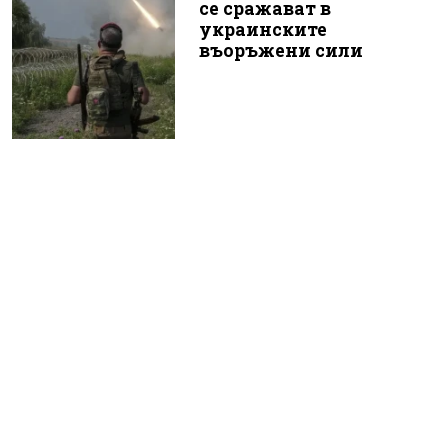
се сражават в
украинските
въоръжени сили