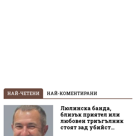
НАЙ-ЧЕТЕНИ
НАЙ-КОМЕНТИРАНИ
Люлинска банда,
близък приятел или
любовен триъгълник
стоят зад убийст...