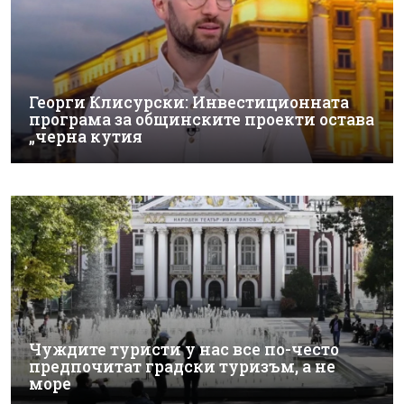
Георги Клисурски: Инвестиционната
програма за общинските проекти остава
„черна кутия
Чуждите туристи у нас все по-често
предпочитат градски туризъм, а не
море