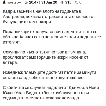
npetrov
20:47 | 31 Jan 20
315
0
Кадри, заснети в началото на годината в
Австралия, показват, страховитата опасност от
бушуващите там пожари.
Пожарникарите получават сигнал, че вятърът се
обръща. Качват се на пожарните коли и веднага се
изтеглят.
Секунди по-късно пътят потъва в тъмнина,
проблясват само горящите искри, носени от
вятъра.
Изведнъж пламъците достигат пътя и за минути
оставят след себе си пълно опустошение.
Събитията се случват недалеч от Дънмор, в Нови
Южен Уелс. Видеото беше публикувано тази
седмица от местната пожарна команда.