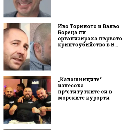
Иво Ториното и Вальо
Бореца ли
организираха първото
криптоубийство в Б...
„Калашниците“
изнесоха
пр*ститутките си в
морските курорти