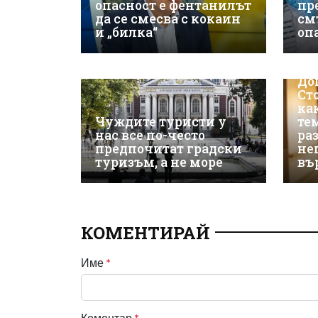
опасност е фентанилът
пр
да се смесва с кокаин
см
и „билка“
оп
До
Ст
ка
Чуждите туристи у
те
нас все по-често
ра
предпочитат градски
не
туризъм, а не море
въ
КОМЕНТИРАЙ
Име
*
Коментар
*