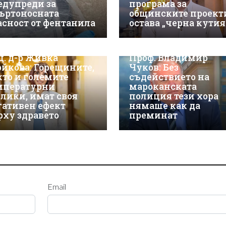
едупреди за
програма за
ъртоносната
общинските проект
асност от фентанила
остава „черна кутия
ц. д-р Живка
Проф. Владимир
ойкова: Горещините,
Чуков: Без
кто и големите
съдействието на
мпературни
мароканската
злики, имат своя
полиция тези хора
гативен ефект
нямаше как да
рху здравето
преминат
Email