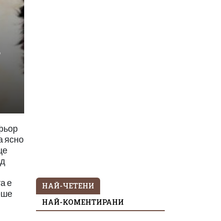
а
офьор
а ясно
це
ед
а е
НАЙ-ЧЕТЕНИ
еше
НАЙ-КОМЕНТИРАНИ