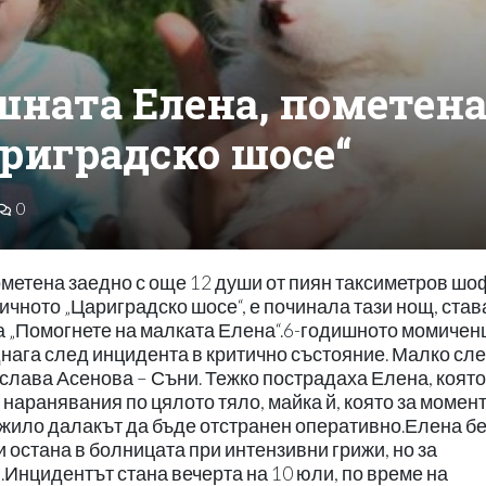
шната Елена, пометен
ариградско шосе“
0
ометена заедно с още 12 души от пиян таксиметров ш
ичното „Цариградско шосе“, е починала тази нощ, став
та „Помогнете на малката Елена“.6-годишното момичен
днага след инцидента в критично състояние. Малко сл
слава Асенова – Съни. Тежко пострадаха Елена, която
наранявания по цялото тяло, майка й, която за момент
ложило далакът да бъде отстранен оперативно.Елена б
остана в болницата при интензивни грижи, но за
.Инцидентът стана вечерта на 10 юли, по време на