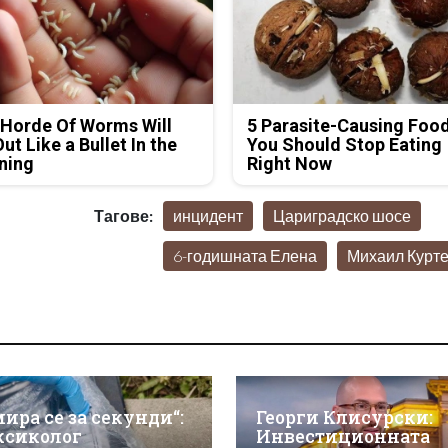
Horde Of Worms Will
5 Parasite-Causing Foo
Out Like a Bullet In the
You Should Stop Eating
ning
Right Now
Тагове:
инцидент
Цариградско шосе
6-годишната Елена
Михаил Курт
мира се за секунди“:
Георги Клисурски:
ксиколог
Инвестиционната