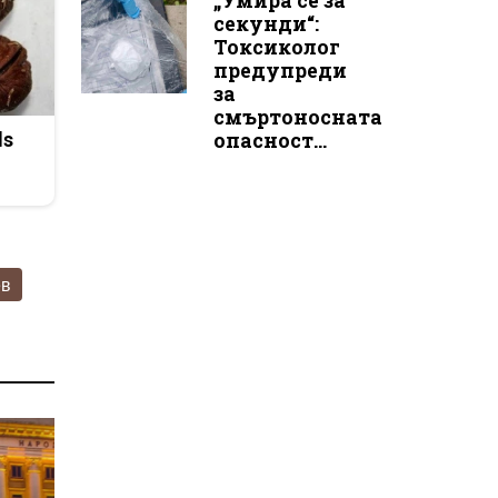
„Умира се за
секунди“:
Токсиколог
предупреди
за
смъртоносната
опасност...
ds
ев