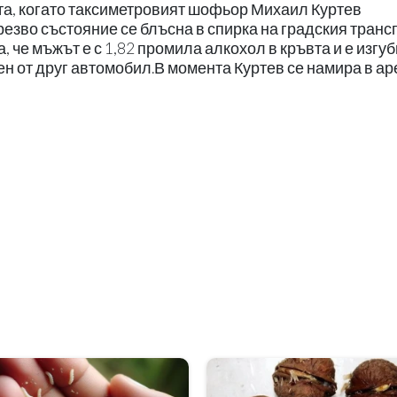
та, когато таксиметровият шофьор Михаил Куртев
езво състояние се блъсна в спирка на градския транс
, че мъжът е с 1,82 промила алкохол в кръвта и е изгу
ен от друг автомобил.В момента Куртев се намира в ар