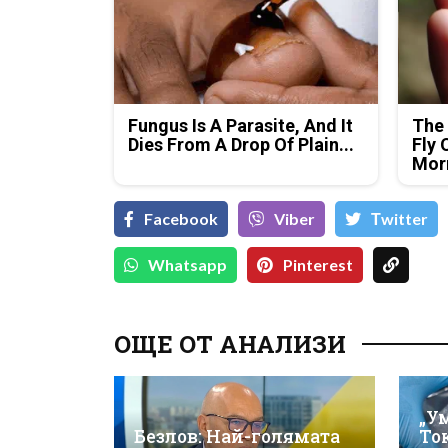
Fungus Is A Parasite, And It
The 
Dies From A Drop Of Plain...
Fly 
Mor
Facebook
Viber
Тwitter
Whatsapp
Pinterest
ОЩЕ ОТ АНАЛИЗИ
„У
Безлов: Най-голямата
То