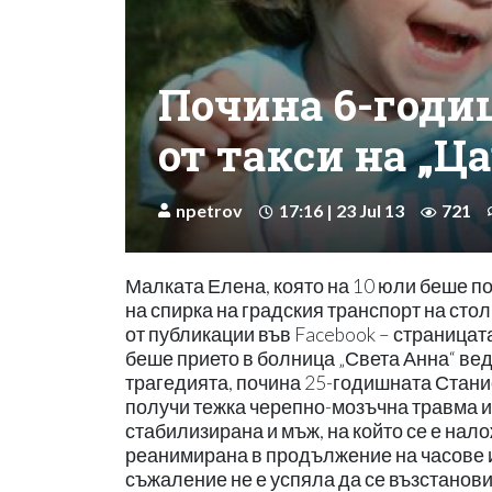
Почина 6-годи
от такси на „Ц
npetrov
17:16 | 23 Jul 13
721
Малката Елена, която на 10 юли беше п
на спирка на градския транспорт на стол
от публикации във Facebook – страница
беше прието в болница „Света Анна“ ве
трагедията, почина 25-годишната Стани
получи тежка черепно-мозъчна травма и 
стабилизирана и мъж, на който се е на
реанимирана в продължение на часове и 
съжаление не е успяла да се възстанови