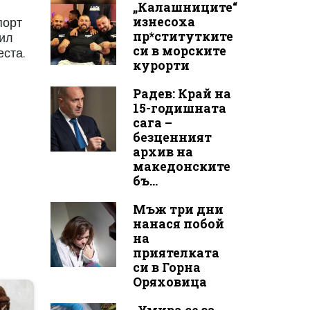
„Калашниците“
изнесоха
порт
пр*ститутките
бил
си в морските
еста.
курорти
Радев: Край на
15-годишната
сага –
безценният
архив на
македонските
бъ...
Мъж три дни
нанася побой
на
приятелката
си в Горна
Оряховица