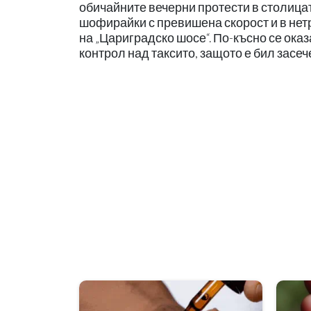
обичайните вечерни протести в столица
шофирайки с превишена скорост и в нетр
на „Цариградско шосе“. По-късно се оказа
контрол над таксито, защото е бил засеч