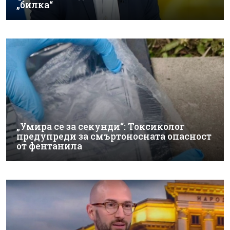
„билка“
„Умира се за секунди“: Токсиколог
предупреди за смъртоносната опасност
от фентанила