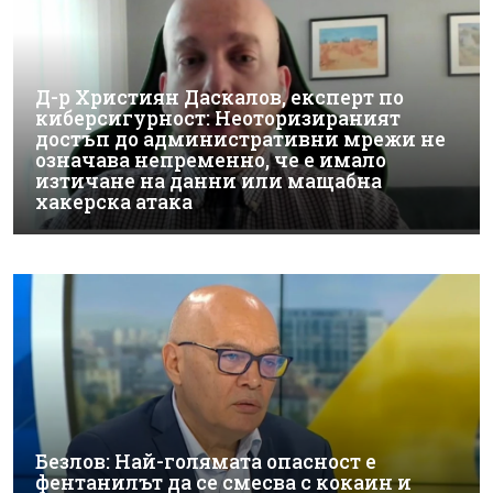
Д-р Християн Даскалов, експерт по
киберсигурност: Неоторизираният
достъп до административни мрежи не
означава непременно, че е имало
изтичане на данни или мащабна
хакерска атака
Безлов: Най-голямата опасност е
фентанилът да се смесва с кокаин и