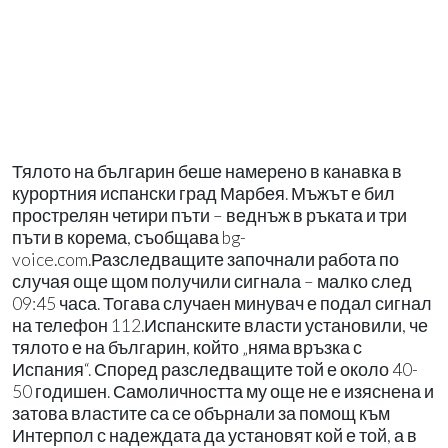
Тялото на българин беше намерено в канавка в
курортния испански град Марбея. Мъжът е бил
прострелян четири пъти – веднъж в ръката и три
пъти в корема, съобщава bg-
voice.com.Разследващите започнали работа по
случая още щом получили сигнала – малко след
09:45 часа. Тогава случаен минувач е подал сигнал
на телефон 112.Испанските власти установили, че
тялото е на българин, който „няма връзка с
Испания“. Според разследващите той е около 40-
50 годишен. Самоличността му още не е изяснена и
затова властите са се обърнали за помощ към
Интерпол с надеждата да установят кой е той, а в