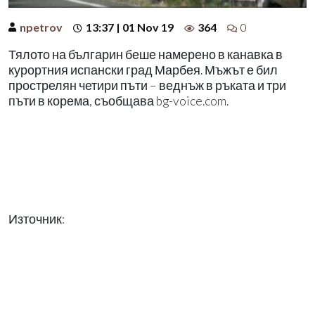
npetrov
13:37 | 01 Nov 19
364
0
Тялото на българин беше намерено в канавка в
курортния испански град Марбея. Мъжът е бил
прострелян четири пъти – веднъж в ръката и три
пъти в корема, съобщава bg-voice.com.
Източник: