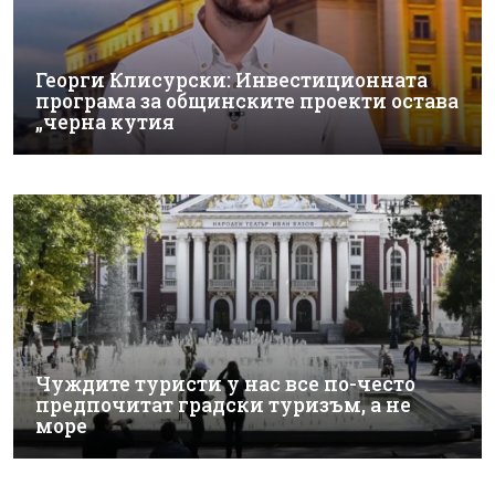
Георги Клисурски: Инвестиционната
програма за общинските проекти остава
„черна кутия
Чуждите туристи у нас все по-често
предпочитат градски туризъм, а не
море