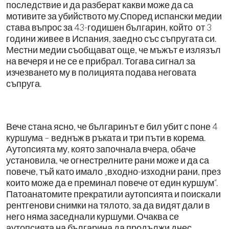
последствие и да разберат какви може да са
мотивите за убийството му.Според испански медии
става въпрос за 43-годишен българин, който от 3
години живее в Испания, заедно със съпругата си.
Местни медии съобщават още, че мъжът е излязъл
на вечеря и не се е прибрал. Тогава сигнал за
изчезването му в полицията подава неговата
съпруга.
Вече стана ясно, че българинът е бил убит с поне 4
куршума – веднъж в ръката и три пъти в корема.
Аутопсията му, която започнала вчера, обаче
установила, че огнестрелните рани може и да са
повече, тъй като имало „входно-изходни рани, през
които може да е преминал повече от един куршум“.
Патоанатомите прекратили аутопсията и поискали
рентгенови снимки на тялото, за да видят дали в
него няма заседнали куршуми. Очаква се
аутопсията на българина да продължи днес.