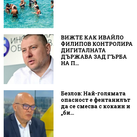
ВИЖТЕ КАК ИВАЙЛО
ФИЛИПОВ КОНТРОЛИРА
ДИГИТАЛНАТА
ДЪРЖАВА ЗАД ГЪРБА
НА П...
Безлов: Най-голямата
опасност е фентанилът
да се смесва с кокаин и
„би...