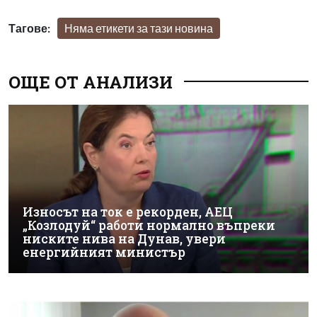
Тагове:
Няма етикети за тази новина
ОЩЕ ОТ АНАЛИЗИ
Износът на ток е рекорден, АЕЦ
„Козлодуй“ работи нормално въпреки
ниските нива на Дунав, увери
енергийният министър