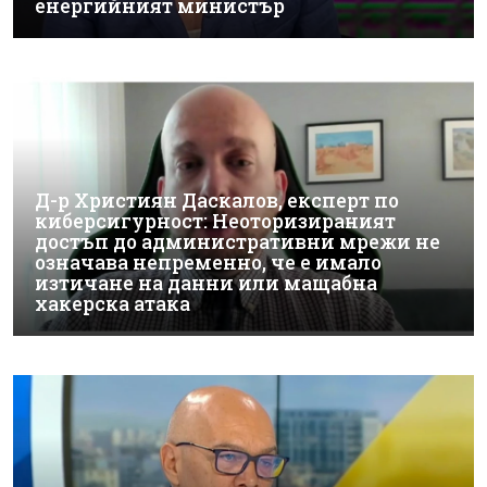
енергийният министър
Д-р Християн Даскалов, експерт по
киберсигурност: Неоторизираният
достъп до административни мрежи не
означава непременно, че е имало
изтичане на данни или мащабна
хакерска атака