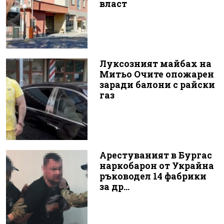
власт
Луксозният майбах на
Митьо Очите опожарен
заради балони с райски
газ
Арестуваният в Бургас
наркобарон от Украйна
ръководел 14 фабрики
за др...