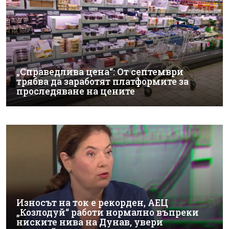
„Справедлива цена“: От септември
трябва да заработят платформите за
проследяване на цените
Износът на ток е рекорден, АЕЦ
„Козлодуй“ работи нормално въпреки
ниските нива на Дунав, увери