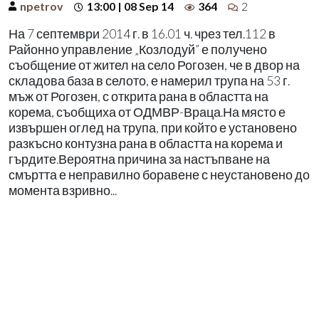
npetrov
13:00 | 08 Sep 14
364
2
На 7 септември 2014 г. в 16.01 ч. чрез тел.112 в
Районно управление „Козлодуй” е получено
съобщение от жител на село Рогозен, че в двор на
складова база в селото, е намерил трупа на 53 г.
мъж от Рогозен, с открита рана в областта на
корема, съобщиха от ОДМВР-Враца.На място е
извършен оглед на трупа, при който е установено
разкъсно контузна рана в областта на корема и
гърдите.Вероятна причина за настъпване на
смъртта е неправилно боравене с неустановено до
момента взривно...