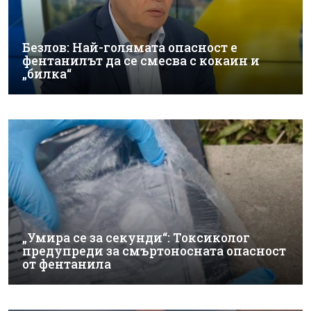
Безлов: Най-голямата опасност е
фентанилът да се смесва с кокаин и
„билка“
„Умира се за секунди“: Токсиколог
предупреди за смъртоносната опасност
от фентанила