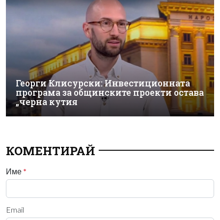
Георги Клисурски: Инвестиционната
програма за общинските проекти остава
„черна кутия
КОМЕНТИРАЙ
Име
*
Email