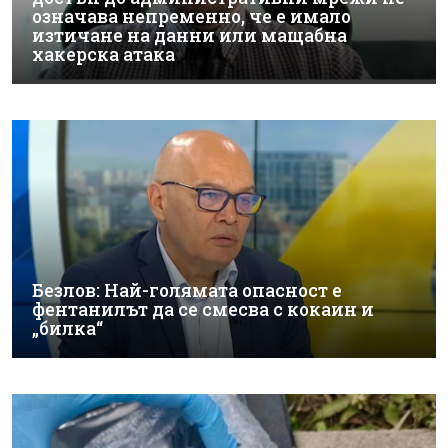
означава непременно, че е имало
изтичане на данни или мащабна
хакерска атака
Безлов: Най-голямата опасност е
фентанилът да се смесва с кокаин и
„билка“