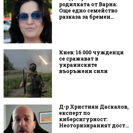
родилката от Варна:
Още едно семейство
разказа за бремен...
Киев: 16 000 чужденци
се сражават в
украинските
въоръжени сили
Д-р Християн Даскалов,
експерт по
киберсигурност:
Неоторизираният дост...