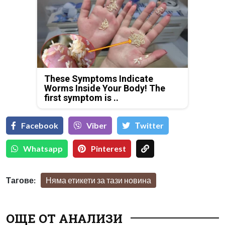
These Symptoms Indicate
Worms Inside Your Body! The
first symptom is ..
Facebook
Viber
Тwitter
Whatsapp
Pinterest
Тагове:
Няма етикети за тази новина
ОЩЕ ОТ АНАЛИЗИ