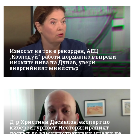
Износът на ток е рекорден, АЕЦ
„Козлодуй“ работи нормално въпреки
ниските нива на Дунав, увери
енергийният министър
Д-р Християн Даскалов, експерт по
киберсигурност: Неоторизираният
достъп до административни мрежи не