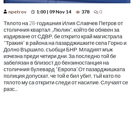
npetrov
1:00 | 09 Nov 14
378
0
Тялото на 28-годишния Илия Славчев Петров от
столичния квартал „Люлин“, който бе обявен за
издирване от СДВР, бе открито край магистрала
"Тракия“ в района на пазарджишките села Горно и
Долно Вършило, съобщи БНР. Младият мъж
изчезна преди четири дни. За последно той бе
забелязан в близост до бензиностанция на
столичния булевард "Европа“.От пазарджишката
полиция допускат, че той е бил убит, тъй като по
тялото му са открити следи от насилие. Случаят се
разс...