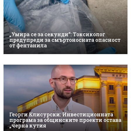
„Умира се за секунди“: Токсиколог
предупреди за смъртоносната опасност
от фентанила
Георги Клисурски: Инвестиционната
програма за общинските проекти остава
„черна кутия