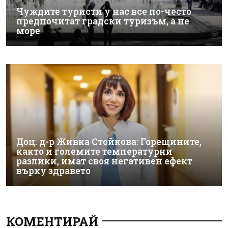
Чуждите туристи у нас все по-често
предпочитат градски туризъм, а не
море
Доц. д-р Живка Стойкова: Горещините,
както и големите температурни
разлики, имат своя негативен ефект
върху здравето
КОМЕНТИРАЙ