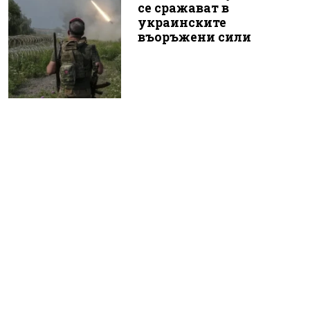
се сражават в
украинските
въоръжени сили