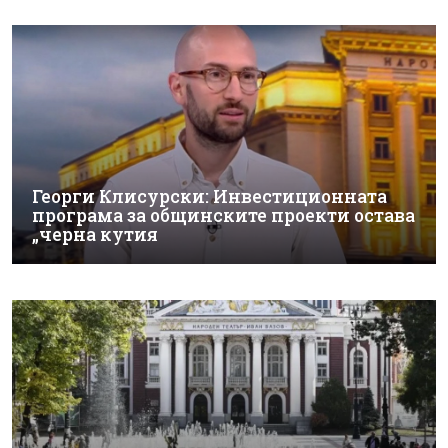
Георги Клисурски: Инвестиционната
програма за общинските проекти остава
„черна кутия