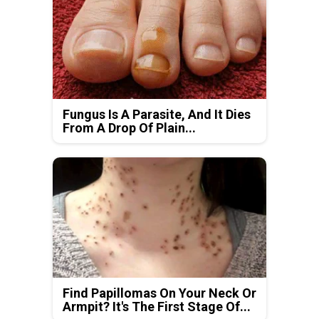
Fungus Is A Parasite, And It Dies
From A Drop Of Plain...
Find Papillomas On Your Neck Or
Armpit? It's The First Stage Of...