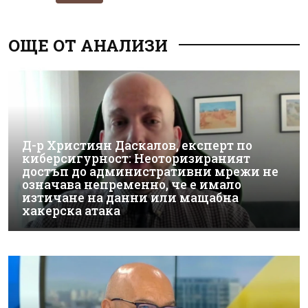
ОЩЕ ОТ АНАЛИЗИ
Д-р Християн Даскалов, експерт по
киберсигурност: Неоторизираният
достъп до административни мрежи не
означава непременно, че е имало
изтичане на данни или мащабна
хакерска атака