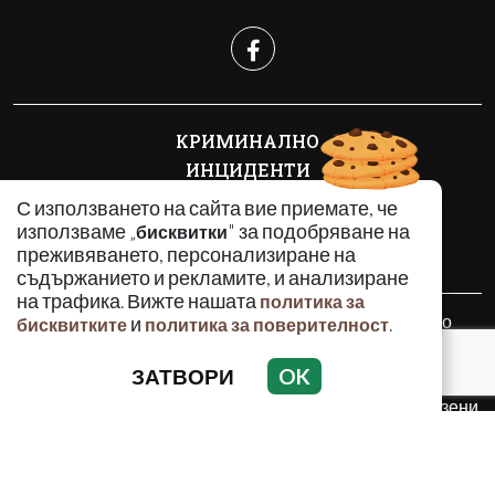
КРИМИНАЛНО
ИНЦИДЕНТИ
АНАЛИЗИ
С използването на сайта вие приемате, че
ПО СВЕТА
използваме „
" за подобряване на
бисквитки
преживяването, персонализиране на
ВОДЕЩИ ТЕМИ
съдържанието и рекламите, и анализиране
на трафика. Вижте нашата
политика за
Използването и публикуването на част или цялото
и
.
бисквитките
политика за поверителност
съдържание на Crimes.BG без разрешение на Медийна
група Асмара ЕООД е забранено.
ЗАТВОРИ
OK
© 2010 - 2026 | Crimes.BG. Всички права запазени.
РЕКЛАМА