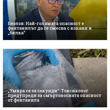
Безлов: Най-голямата опасност е
фентанилът да се смесва с кокаин и
„билка“
„Умира се за секунди“: Токсиколог
предупреди за смъртоносната опасност
от фентанила