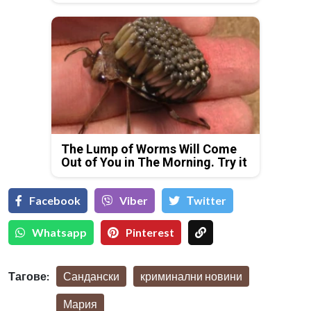
The Lump of Worms Will Come
Out of You in The Morning. Try it
Facebook
Viber
Тwitter
Whatsapp
Pinterest
Тагове:
Сандански
криминални новини
Мария