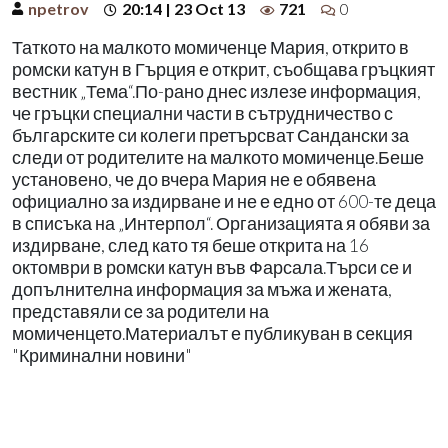
npetrov
20:14 | 23 Oct 13
721
0
Таткото на малкото момиченце Мария, открито в
ромски катун в Гърция е открит, съобщава гръцкият
вестник „Тема“.По-рано днес излезе информация,
че гръцки специални части в сътрудничество с
българските си колеги претърсват Сандански за
следи от родителите на малкото момиченце.Беше
установено, че до вчера Мария не е обявена
официално за издирване и не е едно от 600-те деца
в списъка на „Интерпол“. Организацията я обяви за
издирване, след като тя беше открита на 16
октомври в ромски катун във Фарсала.Търси се и
допълнителна информация за мъжа и жената,
представяли се за родители на
момиченцето.Материалът е публикуван в секция
"Криминални новини"