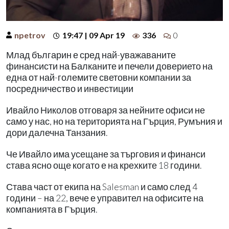
npetrov
19:47 | 09 Apr 19
336
0
Млад българин е сред най-уважаваните
финансисти на Балканите и печели доверието на
една от най-големите световни компании за
посредничество и инвестиции
Ивайло Николов отговаря за нейните офиси не
само у нас, но на територията на Гърция, Румъния и
дори далечна Танзания.
Че Ивайло има усещане за търговия и финанси
става ясно още когато е на крехките 18 години.
Става част от екипа на Salesman и само след 4
години – на 22, вече е управител на офисите на
компанията в Гърция.