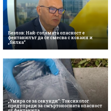
Безлов: Най-голямата опасност е
фентанилът да се смесва с кокаин и
„билка“
„Умира се за секунди“: Токсиколог
предупреди за смъртоносната опасност
от фентанила