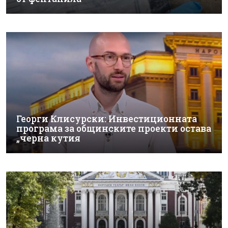
Георги Клисурски: Инвестиционната
програма за общинските проекти остава
„черна кутия