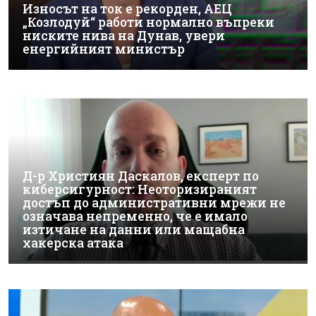
Износът на ток е рекорден, АЕЦ
„Козлодуй“ работи нормално въпреки
ниските нива на Дунав, увери
енергийният министър
Д-р Християн Даскалов, експерт по
киберсигурност: Неоторизираният
достъп до административни мрежи не
означава непременно, че е имало
изтичане на данни или мащабна
хакерска атака