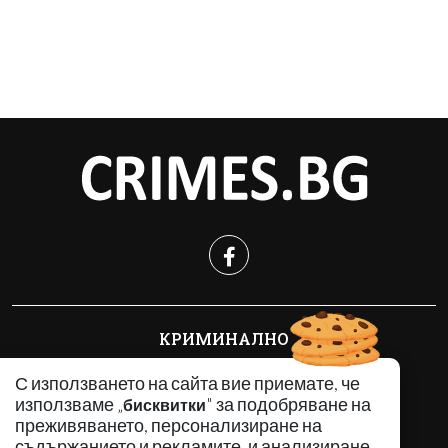
КРИМИНАЛНО
ИНЦИДЕНТИ
С използването на сайта вие приемате, че
АНАЛИЗИ
използваме „
" за подобряване на
бисквитки
ПО СВЕТА
преживяването, персонализиране на
ВОДЕЩИ ТЕМИ
съдържанието и рекламите, и анализиране