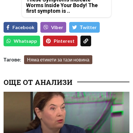
Worms Inside Your Body! The
first symptom is ..
Facebook
Viber
Тwitter
Whatsapp
Pinterest
Тагове:
Няма етикети за тази новина
ОЩЕ ОТ АНАЛИЗИ