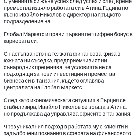
С уменията си жъне успех след успех и след време
премества изцяло работата си в Атина. Година по-
късно Ивайло Николов е директор на гръцкото
подразделение на
Глобал Маркетс и прави първия петцифрен бонус в
кариерата си.
С настъпването на тежката финансова криза в
южната ни съседка, предприемчивият ни
сънародник преценява, че условията не са
подходящи за нови инвестиции и премества
бизнеса си в Танзания, където оглавява
централата на Глобал Маркетс.
След като икономическата ситуация в Гърция се
стабилизира, Ивайло Николов се връща в Атина,
но продължава да управлява офисите в Танзания.
Чрез уникалния подход в работата му с клиенти и
задълбочени познания в сферата на финансовото