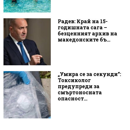
Радев: Край на 15-
годишната сага –
безценният архив на
македонските бъ...
„Умира се за секунди“:
Токсиколог
предупреди за
смъртоносната
опасност...