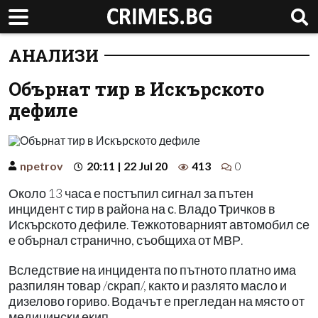
АНАЛИЗИ
Обърнат тир в Искърското
дефиле
npetrov
20:11 | 22 Jul 20
413
0
Около 13 часа е постъпил сигнал за пътен
инцидент с тир в района на с. Владо Тричков в
Искърското дефиле. Тежкотоварният автомобил се
е обърнал странично, съобщиха от МВР.
Вследствие на инцидента по пътното платно има
разпилян товар /скрап/, както и разлято масло и
дизелово гориво. Водачът е прегледан на място от
медицински екип.