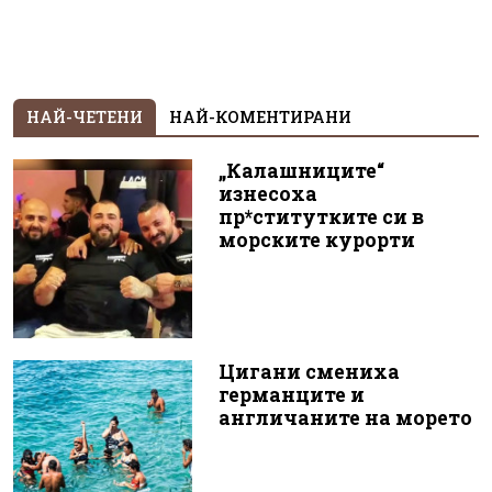
НАЙ-ЧЕТЕНИ
НАЙ-КОМЕНТИРАНИ
„Калашниците“
изнесоха
пр*ститутките си в
морските курорти
Цигани смениха
германците и
англичаните на морето