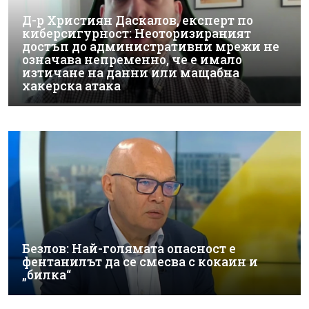
Д-р Християн Даскалов, експерт по
киберсигурност: Неоторизираният
достъп до административни мрежи не
означава непременно, че е имало
изтичане на данни или мащабна
хакерска атака
Безлов: Най-голямата опасност е
фентанилът да се смесва с кокаин и
„билка“