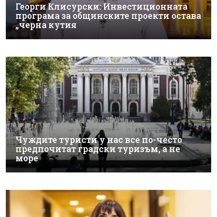
Георги Клисурски: Инвестиционната
програма за общинските проекти остава
„черна кутия
Чуждите туристи у нас все по-често
предпочитат градски туризъм, а не
море