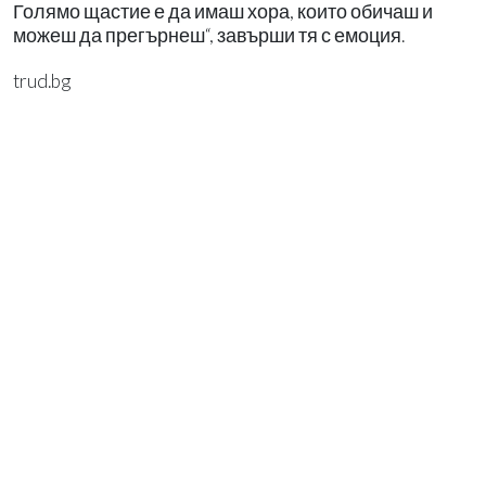
Голямо щастие е да имаш хора, които обичаш и
можеш да прегърнеш“, завърши тя с емоция.
trud.bg