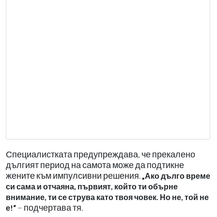
Специалистката предупреждава, че прекалено
дългият период на самота може да подтикне
жените към импулсивни решения.
„Ако дълго време
си сама и отчаяна, първият, който ти обърне
внимание, ти се струва като твоя човек. Но не, той не
– подчертава тя.
е!“