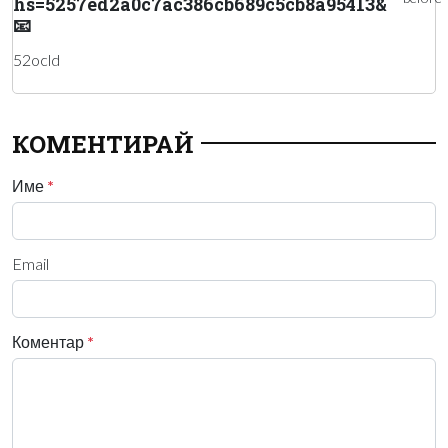
hs=5257ed2a0c7ac386cb689c5cb8a95413&
📧
52ocld
КОМЕНТИРАЙ
Име
*
Email
Коментар
*