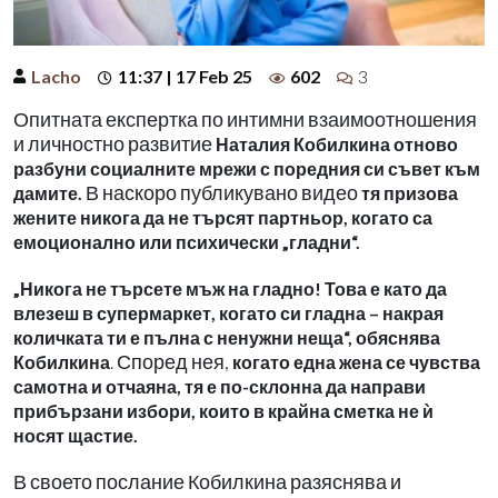
Lacho
11:37 | 17 Feb 25
602
3
Опитната експертка по интимни взаимоотношения
и личностно развитие
Наталия Кобилкина отново
разбуни социалните мрежи с поредния си съвет към
В наскоро публикувано видео
дамите.
тя призова
жените никога да не търсят партньор, когато са
емоционално или психически „гладни“.
„Никога не търсете мъж на гладно! Това е като да
влезеш в супермаркет, когато си гладна – накрая
количката ти е пълна с ненужни неща“, обяснява
. Според нея,
Кобилкина
когато една жена се чувства
самотна и отчаяна, тя е по-склонна да направи
прибързани избори, които в крайна сметка не ѝ
носят щастие.
В своето послание Кобилкина разяснява и