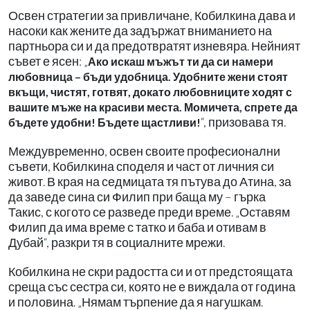
Освен стратегии за привличане, Кобилкина дава и
насоки как жените да задържат вниманието на
партньора си и да предотвратят изневяра. Нейният
съвет е ясен: „
Ако искаш мъжът ти да си намери
любовница – бъди удобница. Удобните жени стоят
вкъщи, чистят, готвят, докато любовниците ходят с
вашите мъже на красиви места. Момичета, спрете да
“, призовава тя.
бъдете удобни! Бъдете щастливи!
Междувременно, освен своите професионални
съвети, Кобилкина споделя и част от личния си
живот. В края на седмицата тя пътува до Атина, за
да заведе сина си Филип при баща му – гърка
Такис, с когото се разведе преди време. „Оставям
Филип да има време с татко и баба и отивам в
Дубай“, разкри тя в социалните мрежи.
Кобилкина не скри радостта си и от предстоящата
среща със сестра си, която не е виждала от година
и половина. „Нямам търпение да я нагушкам.