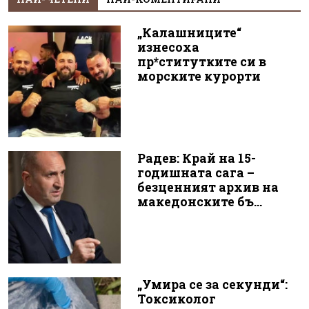
„Калашниците“
изнесоха
пр*ститутките си в
морските курорти
Радев: Край на 15-
годишната сага –
безценният архив на
македонските бъ...
„Умира се за секунди“:
Токсиколог