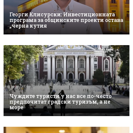
Георги Клисурски: Инвестиционната
програма за общинските проекти остава
„черна кутия
Чуждите туристи у нас все по-често
предпочитат градски туризъм, а не
море