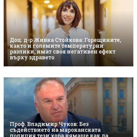
Доц. д-р Живка Стойкова: Горещините,
както и големите температурни
разлики, имат своя негативен ефект
върху здравето
Проф. Владимир Чуков: Без
съдействието на мароканската
полиция тези хора нямаше как да