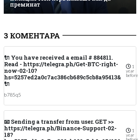
преминат
3 КОМЕНТАРА
🔌 You have received a email # 884811.
Read - https://telegra.ph/Get-BTC-right-
1
now-02-10?
year
before
hs=5257ed2a0c7ac386cb689c5cb8a95413&
🔌
b785q5
📧 Sending a transfer from user. GЕТ >>
https://telegra.ph/Binance-Support-02-
1
18?
year
before