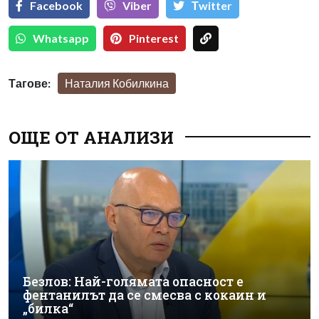
Facebook
Viber
Тwitter
Whatsapp
Pinterest
Тагове:
Наталия Кобилкина
ОЩЕ ОТ АНАЛИЗИ
Безлов: Най-голямата опасност е
фентанилът да се смесва с кокаин и
„билка“