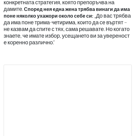
конкретната стратегия, която препоръчва на
дамите.
Според нея една жена трябва винаги да има
„До вас трябва
поне няколко ухажори около себе си:
да има поне трима-четирима, които да се въртят –
не казвам да спите с тях, сама решавате. Но когато
знаете, че имате избор, усещането ви за увереност
е коренно различно.“