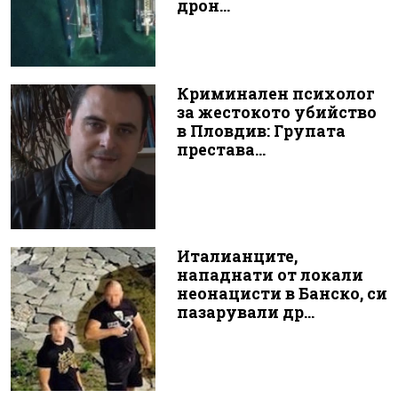
дрон...
Криминален психолог
за жестокото убийство
в Пловдив: Групата
престава...
Италианците,
нападнати от локали
неонацисти в Банско, си
пазарували др...