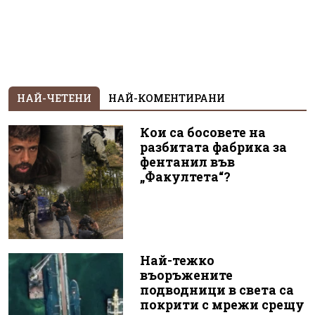
НАЙ-ЧЕТЕНИ
НАЙ-КОМЕНТИРАНИ
Кои са босовете на
разбитата фабрика за
фентанил във
„Факултета“?
Най-тежко
въоръжените
подводници в света са
покрити с мрежи срещу