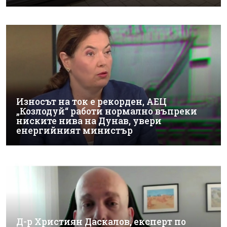
Износът на ток е рекорден, АЕЦ
„Козлодуй“ работи нормално въпреки
ниските нива на Дунав, увери
енергийният министър
Д-р Християн Даскалов, експерт по