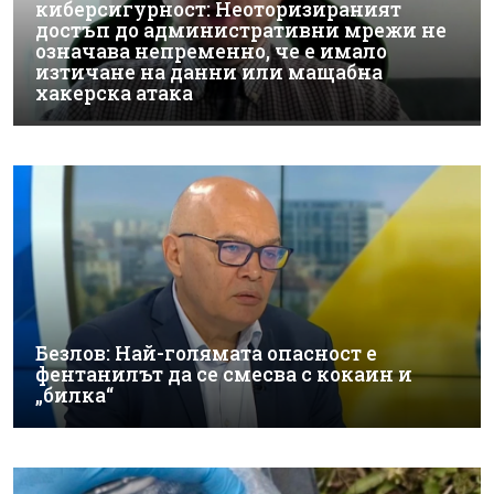
киберсигурност: Неоторизираният
достъп до административни мрежи не
означава непременно, че е имало
изтичане на данни или мащабна
хакерска атака
Безлов: Най-голямата опасност е
фентанилът да се смесва с кокаин и
„билка“