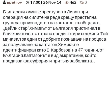
npetrov
17:00 | 26 Nov 14
462
0
Български химик е арестуван в Ливан при
операция на силите на реда срещу престъпна
група за производство на каптагон, съобщава в.
„Дейли стар“.Химикът от България пристигнал в
близкоизточната страна преди четири седмици. Той
минавал за един от добрите познавачи на процеса
за получаване на каптагон.Химикът е
идентифициран като Б. Карбозов, на 47 години, от
България.Каптагонът е вид амфетамин, който
предизвиква еуфория и притъпява болката....