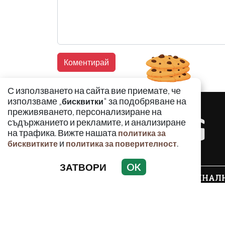
С използването на сайта вие приемате, че
използваме „
" за подобряване на
бисквитки
преживяването, персонализиране на
съдържанието и рекламите, и анализиране
на трафика. Вижте нашата
политика за
и
.
бисквитките
политика за поверителност
ЗАТВОРИ
OK
КРИМИНАЛ
Използването и публикуването на част или ц
разрешение на Медийна група Асмара ЕООД 