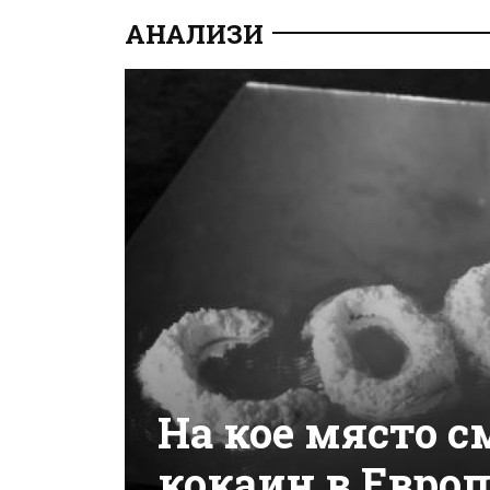
АНАЛИЗИ
На кое място с
кокаин в Евро