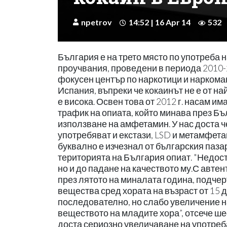
npetrov
14:52 | 16 Apr 14
532
България е на трето място по употреба н
проучвания, проведени в периода 2010-
фокусен център по наркотици и наркома
Испания, въпреки че кокаинът не е от на
е висока. Освен това от 2012 г. насам има
трафик на опиата, който минава през Бъ
използване на амфетамин. У нас доста ч
употребяват и екстази, LSD и метамфета
буквално е изчезнал от българския пазар
територията на България опиат. "Недост
но и до падане на качеството му.С авте
през лятото на миналата година, подче
вещества сред хората на възраст от 15 до
последователно, но слабо увеличение н
веществото на младите хора”, отсече ш
доста сериозно увеличаване на употреб