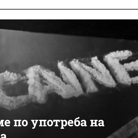
ме по употреба на
па