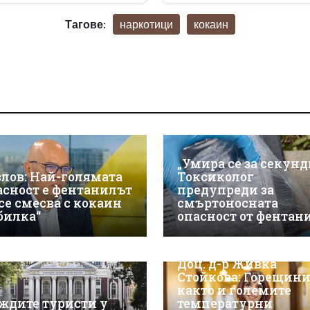
Тагове:
наркотици
кокаин
„Умира се за секунд
злов: Най-голямата
Токсиколог
асност е фентанилът
предупреди за
 се смесва с кокаин
смъртоносната
„билка“
опасност от фентан
Доц. д-р Живка
Стойкова: Горещини
както и големите
ждите туристи у
температурни