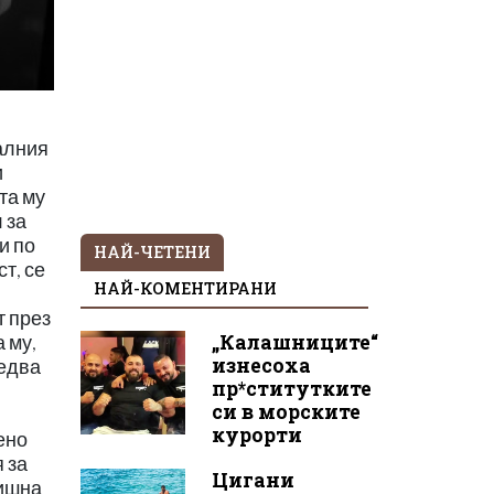
алния
и
та му
 за
и по
НАЙ-ЧЕТЕНИ
т, се
НАЙ-КОМЕНТИРАНИ
т през
„Калашниците“
 му,
изнесоха
 едва
пр*ститутките
си в морските
курорти
ено
 за
Цигани
дишна