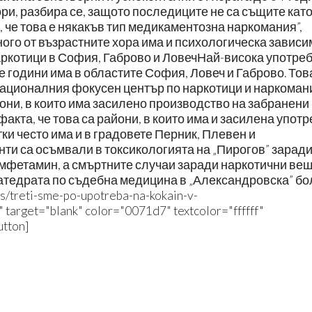
вори, разбира се, защото последиците не са същите като
, че това е някакъв тип медикаментозна наркомания”,
ного от възрастните хора има и психологическа зависи
аркотици в София, Габрово и ЛовечНай-висока употреб
 години има в областите София, Ловеч и Габрово. Тов
ационалния фокусен център по наркотици и наркоман
йони, в които има засилено производство на забранени
акта, че това са райони, в които има и засилена употр
ки често има и в градовете Перник, Плевен и
нти са осъмвали в токсикологията на „Пирогов” зарад
амфетамин, а смъртните случаи заради наркотични ве
 катедрата по съдебна медицина в „Александровска” б
ews/treti-sme-po-upotreba-na-kokain-v-
rget="blank" color="0071d7" textcolor="ffffff"
tton]