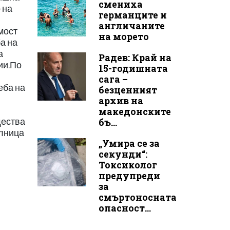
смениха
 на
германците и
англичаните
мост
на морето
а на
а
Радев: Край на
ии.По
15-годишната
сага –
еба на
безценният
архив на
и
македонските
щества
бъ...
олница
„Умира се за
секунди“:
Токсиколог
предупреди
за
смъртоносната
опасност...