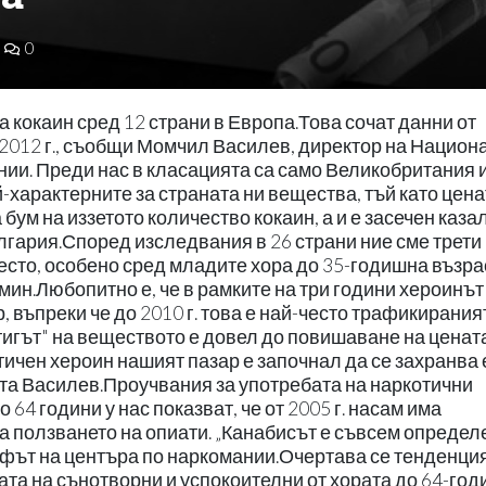
0
а кокаин сред 12 страни в Европа.Това сочат данни от
2012 г., съобщи Момчил Василев, директор на Национ
нии. Преди нас в класацията са само Великобритания 
й-характерните за страната ни вещества, тъй като цена
 бум на иззетото количество кокаин, а и е засечен казал
лгария.Според изследвания в 26 страни ние сме трети 
есто, особено сред младите хора до 35-годишна възрас
мин.Любопитно е, че в рамките на три години хероинът
, въпреки че до 2010 г. това е най-често трафикирания
игът" на веществото е довел до повишаване на цената
нтичен хероин нашият пазар е започнал да се захранва
рта Василев.Проучвания за употребата на наркотични
 64 години у нас показват, че от 2005 г. насам има
а ползването на опиати. „Канабисът е съвсем определ
ефът на центъра по наркомании.Очертава се тенденция
ата на сънотворни и успокоителни от хората до 64-го