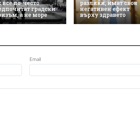
с все по-често
разлики, имат своя
едпочитат градски
негативен ефект
ризъм, а не море
върху здравето
Email