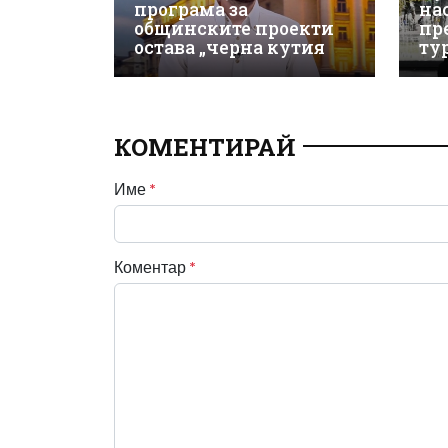
програма за
на
общинските проекти
пр
остава „черна кутия
ту
КОМЕНТИРАЙ
Име
*
Коментар
*