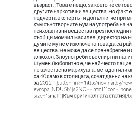
възраст. „Това е нещо, за което не се го
другите наркотични вещества. Но факт е
подчерта експертът и допълни, че при м
към сънотворните.Бум на употреба на н
психоактивни вещества през последните
съобщи Момчил Василев, директор на Н
думите му не е изключено това да са ра
вещества. Не може да се пренебрегне и ф
алкохол. Злоупотреби със спиртни напит
Шумен.Любопитно е, че най-често пацие
некачествена марихуана, метадон или 
са 40 само в столицата, сочат данни на
за 2012 г.[button link="http://novinar.bg/n
evropa_NDU5Mjs2NQ==.html" icon="none" ta
size="small"]Към оригиналната статия[/bu