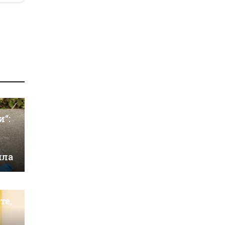
и“:
ила
те,