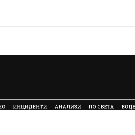
НО
ИНЦИДЕНТИ
АНАЛИЗИ
ПО СВЕТА
ВОД
ялото съдържание на Crimes.BG без
© 20
е забранено.