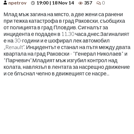
npetrov
19:00 | 18 Nov 14
357
0
Млад мъж загина на място, а две жени са ранени
при тежка катастрофа в град Раковски, съобщиха
от полицията в град Пловдив. Сигналът за
инцидента е подаден в 11.30 часа днес.Загиналият
е на 30-години и е шофирал лек автомобил
„Renault“. Инцидентът е станал на пътя между двата
квартала на град Раковски - "Генерал Николаев" и
"Парчевич".Младият мъж изгубил контрол над
колата, навлязъл в лентата за насрещно движение
и се блъснал челно в движещият се насре...