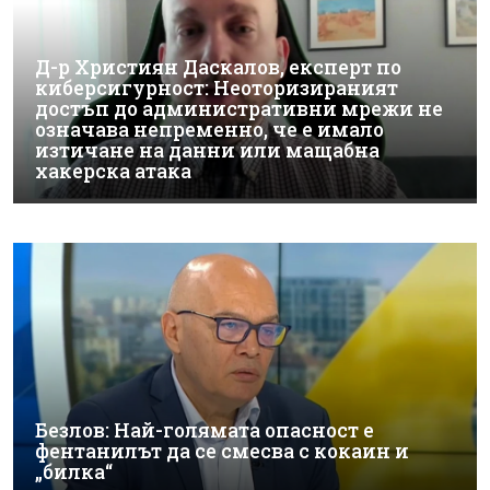
Д-р Християн Даскалов, експерт по
киберсигурност: Неоторизираният
достъп до административни мрежи не
означава непременно, че е имало
изтичане на данни или мащабна
хакерска атака
Безлов: Най-голямата опасност е
фентанилът да се смесва с кокаин и
„билка“