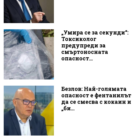
„Умира се за секунди“:
Токсиколог
предупреди за
смъртоносната
опасност...
Безлов: Най-голямата
опасност е фентанилът
да се смесва с кокаин и
„би...