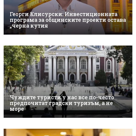
Георги Клисурски: Инвестиционната
програма за общинските проекти остава
„черна кутия
Чуждите туристи у нас все по-често
предпочитат градски туризъм, а не
море