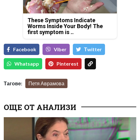
These Symptoms Indicate
Worms Inside Your Body! The
first symptom is ..
Facebook
Viber
Тwitter
Whatsapp
Pinterest
Тагове:
Петя Аврамова
ОЩЕ ОТ АНАЛИЗИ