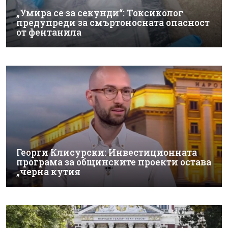
„Умира се за секунди“: Токсиколог
предупреди за смъртоносната опасност
от фентанила
Георги Клисурски: Инвестиционната
програма за общинските проекти остава
„черна кутия