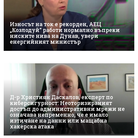
Износът на ток е рекорден, АЕЦ
„Козлодуй“ работи нормално въпреки
ниските нива на Дунав, увери
енергийният министър
Д-р Християн Даскалов, експерт по
киберсигурност: Неоторизираният
достъп до административни мрежи не
означава непременно, че е имало
изтичане на данни или мащабна
хакерска атака