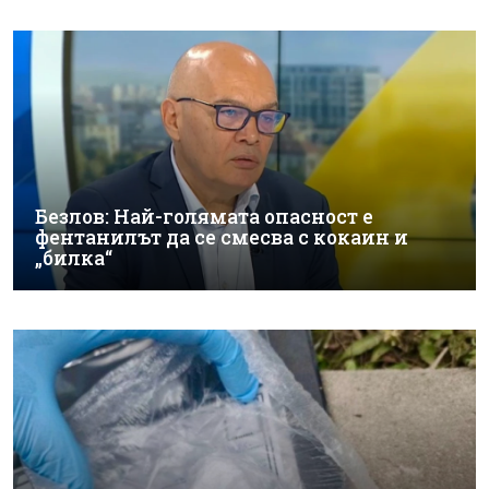
Безлов: Най-голямата опасност е
фентанилът да се смесва с кокаин и
„билка“