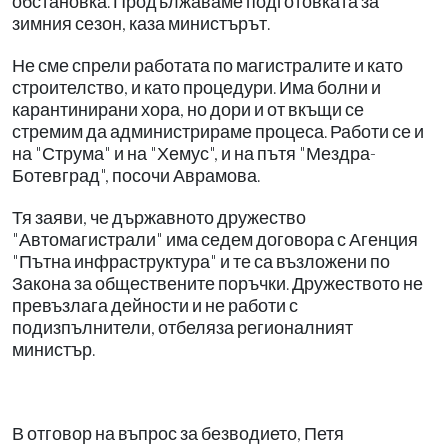
обстановка. Продължаваме подготовката за
зимния сезон, каза министърът.
Не сме спрели работата по магистралите и като
строителство, и като процедури. Има болни и
карантинирани хора, но дори и от вкъщи се
стремим да администрираме процеса. Работи се и
на "Струма" и на "Хемус", и на пътя "Мездра-
Ботевград", посочи Аврамова.
Тя заяви, че държавното дружество
"Автомагистрали" има седем договора с Агенция
"Пътна инфраструктура" и те са възложени по
Закона за обществените поръчки. Дружеството не
превъзлага дейности и не работи с
подизпълнители, отбеляза регионалният
министър.
В отговор на въпрос за безводието, Петя