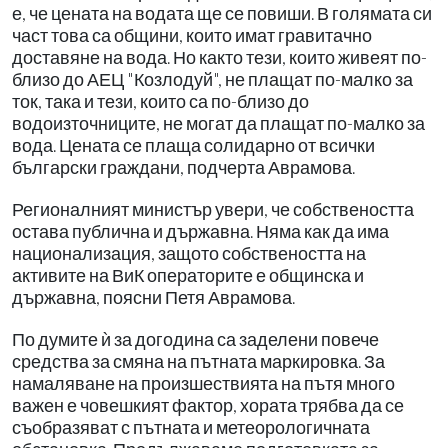
е, че цената на водата ще се повиши. В голямата си
част това са общини, които имат гравитачно
доставяне на вода. Но както тези, които живеят по-
близо до АЕЦ "Козлодуй", не плащат по-малко за
ток, така и тези, които са по-близо до
водоизточниците, не могат да плащат по-малко за
вода. Цената се плаща солидарно от всички
български граждани, подчерта Аврамова.
Регионалният министър увери, че собствеността
остава публична и държавна. Няма как да има
национализация, защото собствеността на
активите на ВиК операторите е общинска и
държавна, поясни Петя Аврамова.
По думите ѝ за догодина са заделени повече
средства за смяна на пътната маркировка. За
намаляване на произшествията на пътя много
важен е човешкият фактор, хората трябва да се
съобразяват с пътната и метеорологичната