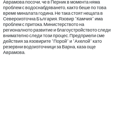
Аврамова посочи, че в Перник в момента няма
проблем с водоснабдяването, както беше по това
време миналата година. Не така стоят нещата в
Североизточна България. Язовир "Камчия" има
проблем с притока. Министерството на
регионалното развитие и благоустройството следи
внимателно следи този процес. Предприели сме
действия за язовирите "Порой" и "Ахелой" като
резервни водоизточници за Варна, каза още
Аврамова.