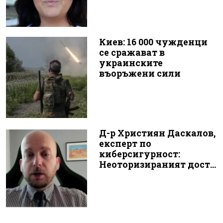
Киев: 16 000 чужденци
се сражават в
украинските
въоръжени сили
Д-р Християн Даскалов,
експерт по
киберсигурност:
Неоторизираният дост...