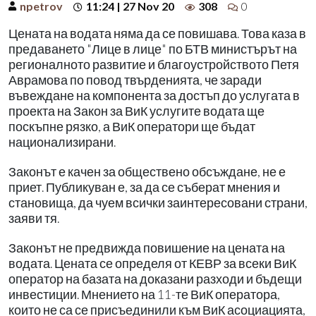
npetrov
11:24 | 27 Nov 20
308
0
Цената на водата няма да се повишава. Това каза в
предаването "Лице в лице" по БТВ министърът на
регионалното развитие и благоустройството Петя
Аврамова по повод твърденията, че заради
въвеждане на компонента за достъп до услугата в
проекта на Закон за ВиК услугите водата ще
поскъпне рязко, а ВиК оператори ще бъдат
национализирани.
Законът е качен за обществено обсъждане, не е
приет. Публикуван е, за да се съберат мнения и
становища, да чуем всички заинтересовани страни,
заяви тя.
Законът не предвижда повишение на цената на
водата. Цената се определя от КЕВР за всеки ВиК
оператор на базата на доказани разходи и бъдещи
инвестиции. Мнението на 11-те ВиК оператора,
които не са се присъединили към ВиК асоциацията,