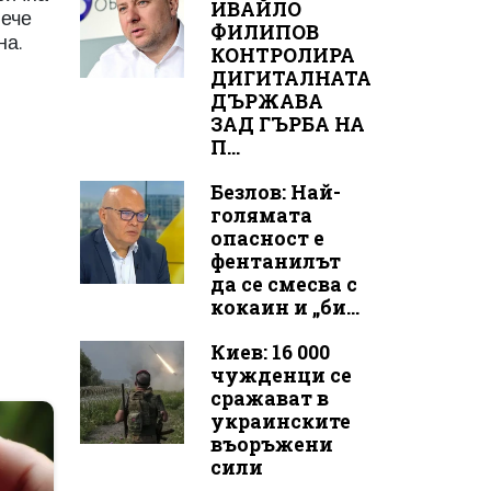
ИВАЙЛО
вече
ФИЛИПОВ
на.
КОНТРОЛИРА
ДИГИТАЛНАТА
ДЪРЖАВА
ЗАД ГЪРБА НА
П...
Безлов: Най-
голямата
опасност е
фентанилът
да се смесва с
кокаин и „би...
Киев: 16 000
чужденци се
сражават в
украинските
въоръжени
сили