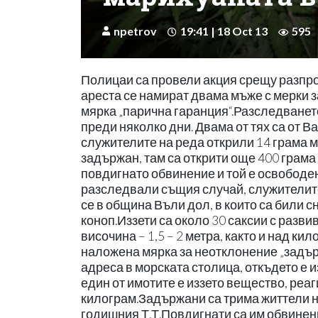
npetrov
19:41 | 18 Oct 13
595
Полицаи са провели акция срещу разпро
ареста се намират двама мъже с мерки з
мярка „парична гаранция“.Разследванет
преди няколко дни. Двама от тях са от В
служителите на реда открили 14 грама 
задържан, там са открити още 400 грама
повдигнато обвинение и той е освободен
разследвали същия случай, служителит
се в община Въли дол, в които са били 
коноп.Иззети са около 30 саксии с разви
височина – 1,5 – 2 метра, както и над ки
наложена мярка за неотклонение „задър
адреса в морската столица, откъдето е и
един от имотите е иззето вещество, реа
килограм.Задържани са трима життели на
годишния Т.Т.Повдигнати са им обвинени