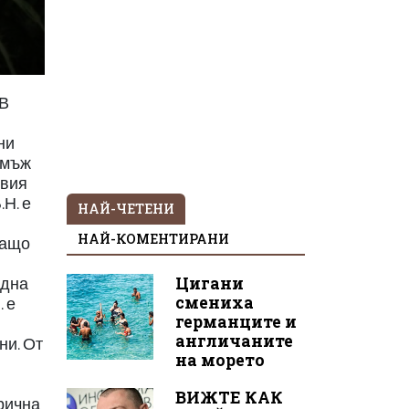
.В
ни
 мъж
рвия
Н. е
НАЙ-ЧЕТЕНИ
НАЙ-КОМЕНТИРАНИ
ращо
Цигани
една
смениха
. е
германците и
англичаните
ни. От
на морето
ВИЖТЕ КАК
арична