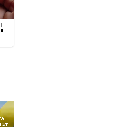
l
he
та
лът