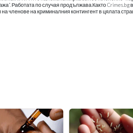
тража”. Работата по случая продължава.Както Crimes.bg 
а членове на криминалния контингент в цялата стра