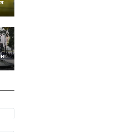
ин
ки