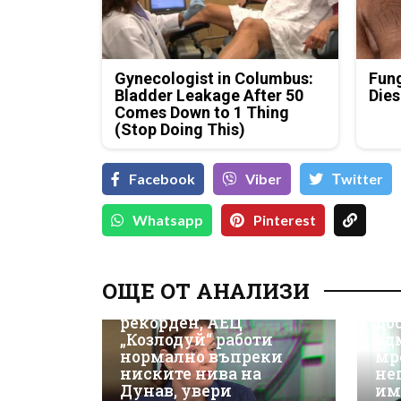
Gynecologist in Columbus:
Fung
Bladder Leakage After 50
Dies
Comes Down to 1 Thing
(Stop Doing This)
Facebook
Viber
Тwitter
Whatsapp
Pinterest
Д-
Да
ОЩЕ ОТ АНАЛИЗИ
ки
Износът на ток е
Не
рекорден, АЕЦ
до
„Козлодуй“ работи
ад
нормално въпреки
мр
ниските нива на
не
Дунав, увери
им