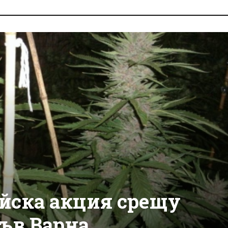
йска акция срещу
ъв Варна