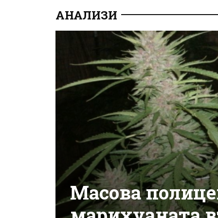
АНАЛИЗИ
Масова полице
марихуаната в