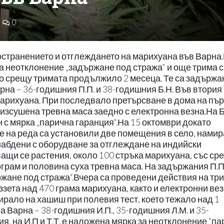
0
странението и отглеждането на марихуана във Варна
а неотклонение „задържане под стража“ и още трима с
о срещу тримата продължило 2 месеца. Те са задържа
арна – 36-годишния П.П. и 38-годишния Б.Н. Във втория
марихуана. При последвало претърсване в дома на пъ
 изсушена тревна маса заедно с електронна везна.На Б.
 с мярка „парична гаранция“.На 15 октомври докато
е на реда са установили две помещения в село, нами
снабдени с оборудване за отглеждане на индийски
ващи се растения, около 100 стръка марихуана, със ср
лограм и половина суха тревна маса. На задържания П.П
жане под стража“.Вчера са проведени действия на три
ззета над 470 грама марихуана, както и електронни вез
гирало на хашиш при полевия тест, което тежало над 1
 Варна – 38-годишния И.П., 35-годишния Л.М. и 35-
я, на И.П и Т.Т. е наложена мярка за неотклонение “п