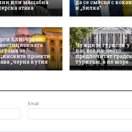
нни или мащабна
да се смесва с кока
керска атака
и „билка“
орги Клисурски:
вестиционната
Чуждите туристи у
ограма за
нас все по-често
щинските проекти
предпочитат градс
тава „черна кутия
туризъм, а не море
Email