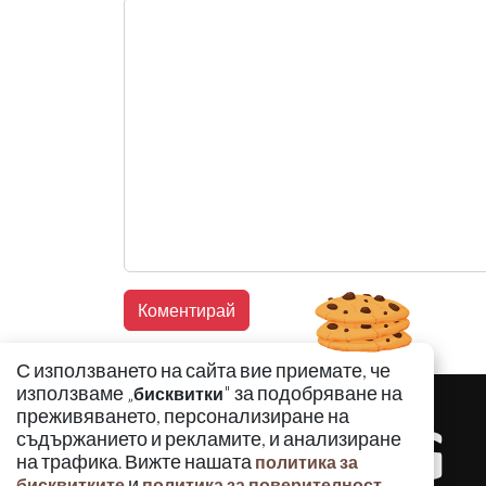
С използването на сайта вие приемате, че
използваме „
" за подобряване на
бисквитки
преживяването, персонализиране на
съдържанието и рекламите, и анализиране
на трафика. Вижте нашата
политика за
и
.
бисквитките
политика за поверителност