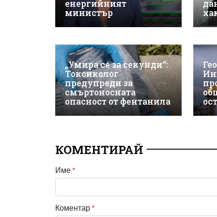
енергийният
да
министър
ха
„Умира се за секунди“:
Ге
Токсиколог
Ин
предупреди за
пр
смъртоносната
об
опасност от фентанила
ос
КОМЕНТИРАЙ
Име
*
Коментар
*