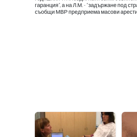
гаранция”, а на Л.М. - “задържане под с
съобщи МВР предприема масови арести н