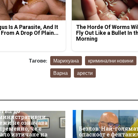
us Is A Parasite, And It
The Horde Of Worms Wil
 From A Drop Of Plain...
Fly Out Like a Bullet In t
Morning
Тагове:
Марихуана
криминални новини
Варна
арести
р Християн
скалов, експерт по
берсигурност:
оторизираният
стъп до
министративни
ежи не означава
пременно, че е
Безлов: Най-голяма
ало изтичане на
опасност е фентани