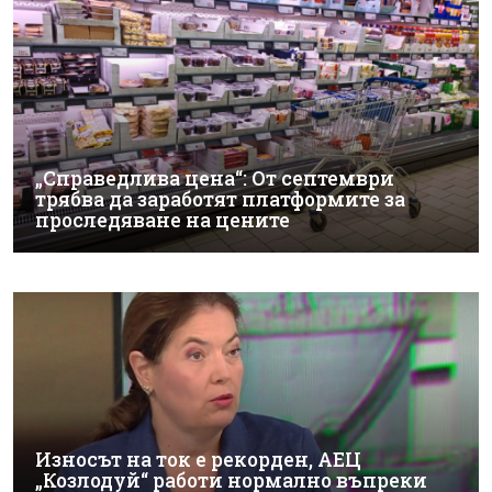
„Справедлива цена“: От септември
трябва да заработят платформите за
проследяване на цените
Износът на ток е рекорден, АЕЦ
„Козлодуй“ работи нормално въпреки