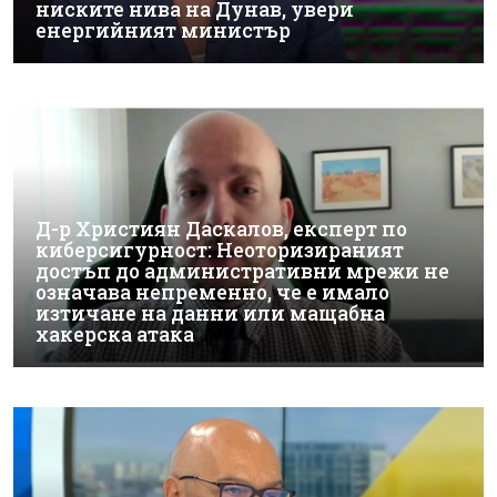
ниските нива на Дунав, увери
енергийният министър
Д-р Християн Даскалов, експерт по
киберсигурност: Неоторизираният
достъп до административни мрежи не
означава непременно, че е имало
изтичане на данни или мащабна
хакерска атака