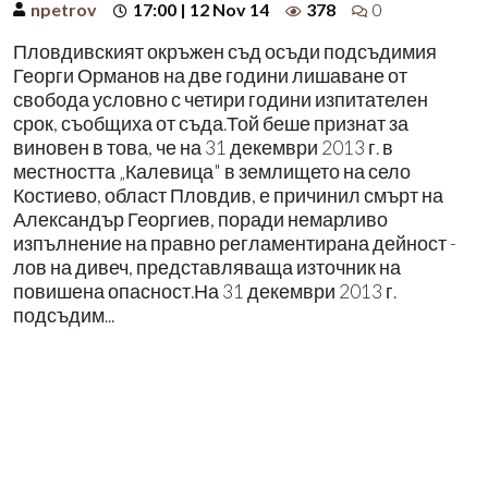
npetrov
17:00 | 12 Nov 14
378
0
Пловдивският окръжен съд осъди подсъдимия
Георги Орманов на две години лишаване от
свобода условно с четири години изпитателен
срок, съобщиха от съда.Той беше признат за
виновен в това, че на 31 декември 2013 г. в
местността „Калевица" в землището на село
Костиево, област Пловдив, е причинил смърт на
Александър Георгиев, поради немарливо
изпълнение на правно регламентирана дейност -
лов на дивеч, представляваща източник на
повишена опасност.На 31 декември 2013 г.
подсъдим...