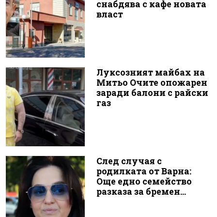
снабдява с кафе новата
власт
Луксозният майбах на
Митьо Очите опожарен
заради балони с райски
газ
След случая с
родилката от Варна:
Още едно семейство
разказа за бремен...