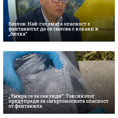
Безлов: Най-голямата опасност е
фентанилът да се смесва с кокаин и
„билка“
„Умира се за секунди“: Токсиколог
предупреди за смъртоносната опасност
от фентанила