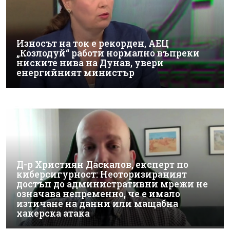
Износът на ток е рекорден, АЕЦ
„Козлодуй“ работи нормално въпреки
ниските нива на Дунав, увери
енергийният министър
Д-р Християн Даскалов, експерт по
киберсигурност: Неоторизираният
достъп до административни мрежи не
означава непременно, че е имало
изтичане на данни или мащабна
хакерска атака