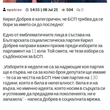
npetrov
14:55 | 08 Jul 21
504
0
Кирил Добрев е категоричен, че БСП трябва да се
бори за името си до последно!
Едно от емблематичните лица в състава на
Българската социалистическа партия Кирил
Добрев направи важен призив преди изборите за
парламент на 11 юли. Той смята, че тези избори са
съдбоносни за БСП.
„Изборите в неделя не са за надмощие коя партия
ще е първа, не са за колко броя депутати ще имаме
– те са за честта на БСП. Ние сме партия на 130
години, която е била в нелегалност, била е и на
върха, но именно идеята, която носим в сърцата си
и успяваме да предадем на поколенията, ни е
запазила.“ – написа Добрев в социалната мрежа.