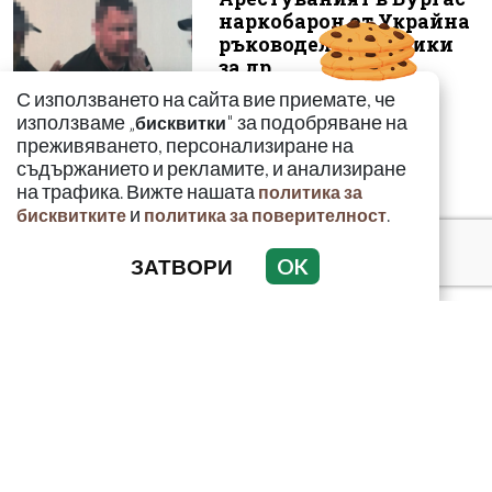
наркобарон от Украйна
ръководел 14 фабрики
за др...
С използването на сайта вие приемате, че
използваме „
" за подобряване на
бисквитки
преживяването, персонализиране на
съдържанието и рекламите, и анализиране
на трафика. Вижте нашата
политика за
и
.
бисквитките
политика за поверителност
ЗАТВОРИ
OK