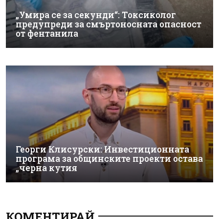
„Умира се за секунди“: Токсиколог
предупреди за смъртоносната опасност
от фентанила
Георги Клисурски: Инвестиционната
програма за общинските проекти остава
„черна кутия
КОМЕНТИРАЙ