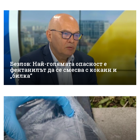
Безлов: Най-голямата опасност е
фентанилът да се смесва с кокаин и
„билка“