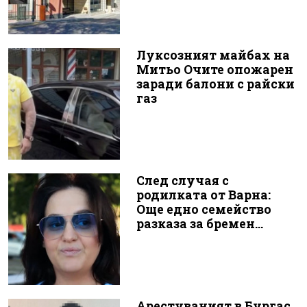
Луксозният майбах на
Митьо Очите опожарен
заради балони с райски
газ
След случая с
родилката от Варна:
Още едно семейство
разказа за бремен...
Арестуваният в Бургас