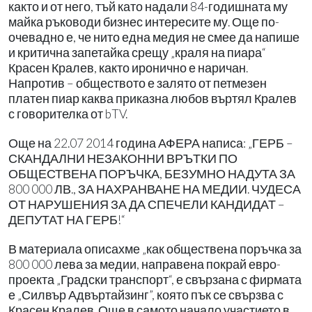
както и от него, тъй като надали 84-годишната му
майка ръководи бизнес интересите му. Още по-
очевадно е, че нито една медия не смее да напише
и критична запетайка срещу „краля на пиара“
Красен Кралев, както иронично е наричан.
Напротив – обществото е залято от петмезен
платен пиар каква приказна любов въртял Кралев
с говорителка от bTV.
Още на 22.07 2014 година АФЕРА написа: „ГЕРБ –
СКАНДАЛНИ НЕЗАКОННИ ВРЪТКИ ПО
ОБЩЕСТВЕНА ПОРЪЧКА, БЕЗУМНО НАДУТА ЗА
800 000 ЛВ., ЗА НАХРАНВАНЕ НА МЕДИИ. ЧУДЕСА
ОТ НАРУШЕНИЯ ЗА ДА СПЕЧЕЛИ КАНДИДАТ –
ДЕПУТАТ НА ГЕРБ!“
В материала описахме „как обществена поръчка за
800 000 лева за медии, направена покрай евро-
проекта „Градски транспорт“, е свързана с фирмата
е „Силвър Адвъртайзинг”, която пък се свързва с
Красен Кралев. Още в самото начало участието в