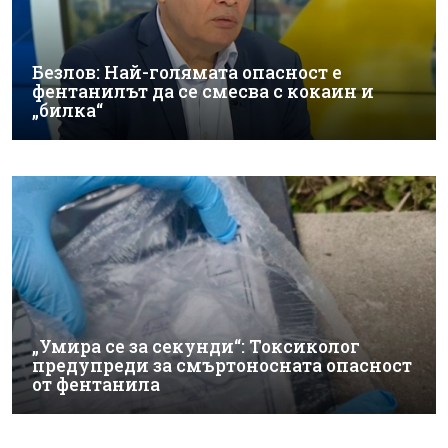
Безлов: Най-голямата опасност е
фентанилът да се смесва с кокаин и
„билка“
„Умира се за секунди“: Токсиколог
предупреди за смъртоносната опасност
от фентанила