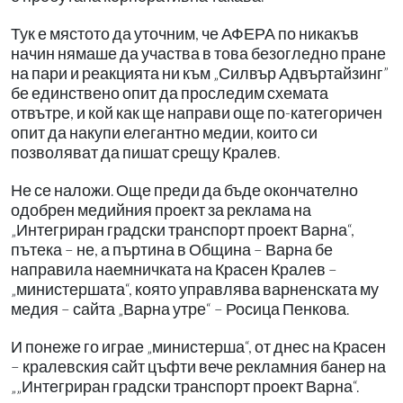
Тук е мястото да уточним, че АФЕРА по никакъв
начин нямаше да участва в това безогледно пране
на пари и реакцията ни към „Силвър Адвъртайзинг”
бе единствено опит да проследим схемата
отвътре, и кой как ще направи още по-категоричен
опит да накупи елегантно медии, които си
позволяват да пишат срещу Кралев.
Не се наложи. Още преди да бъде окончателно
одобрен медийния проект за реклама на
„Интегриран градски транспорт проект Варна“,
пътека – не, а пъртина в Община – Варна бе
направила наемничката на Красен Кралев –
„министершата“, която управлява варненската му
медия – сайта „Варна утре“ – Росица Пенкова.
И понеже го играе „министерша“, от днес на Красен
– кралевския сайт цъфти вече рекламния банер на
„„Интегриран градски транспорт проект Варна“.