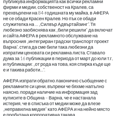
публикува информацията как всички рекламни
фирми и медии, собственост на Кралев, са
прехвърлени на 84-годишната му майка, в АФЕРА
не се обади Красен Кралев. Но пък се обади
служителка на … „Силвър Адвъртайзинг”. Тя
любезно заобяснява как „били решили“ да включат
и сайта АФЕРА в рекламното обслужване на
въпросния „интегриран градски транспорт проект
Варна“, стига да сме били така любезни да
изпратим ценовата си рекламна листа. Ставало
дума за 16 публикации в периода от март до юли т.г,
и публикации: „от рода на това, коя спирка къде ще
е и такива работи…“.
АФЕРА изпрати обратно лаконично съобщение с
рекламните си цени, въпреки че бяхме напълно
наясно, поради наличие на информация зад
кулисите в Община – Варна, че е настанала
истерия, че в списъка от медии може да влезе
„неправилна медия“ като АФЕРА и на нейно място
е пробутана корпоративна такава.