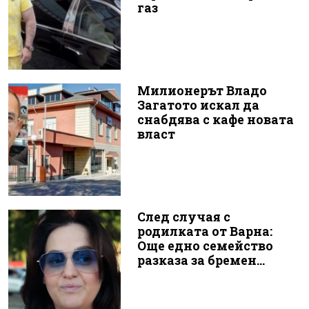
газ
Милионерът Владо
Загатото искал да
снабдява с кафе новата
власт
След случая с
родилката от Варна:
Още едно семейство
разказа за бремен...