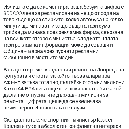
Излишно е да се коментира каква безумна цифра е
800 000 лева за рекламиране на нещо от рода на
това къде ще са спирките, колко автобуса на колко
минути ще минават, и защо същата тази сума
трябва да минава през рекламна фирма, свързана
на всичкото отгоре с министър, след като цялата
тази рекламна информация може да свърши и
Община – Варна чрез пуснати рекламни
съобщения в местните медии.
В същото време скандалния ремонт на Двореца на
културата и спорта, за който първа алармира
АФЕРА затъва тотално, гълтайки огромни милиони.
Както АФЕРА писа още при шокиращата битка кой
да лапне отпуснатите държавни милиони за
ремонта, цифрата щеше да се увеличава
неимоверно. И точно така се случи.
Скандалното е, че спортният министър Красен
Кралев и тук е в абсолютен конфликт на интереси,