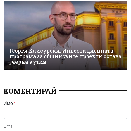
Георги Клисурски: Инвестиционната
програма за общинските проекти остава
„черна кутия
КОМЕНТИРАЙ
Име
*
Email