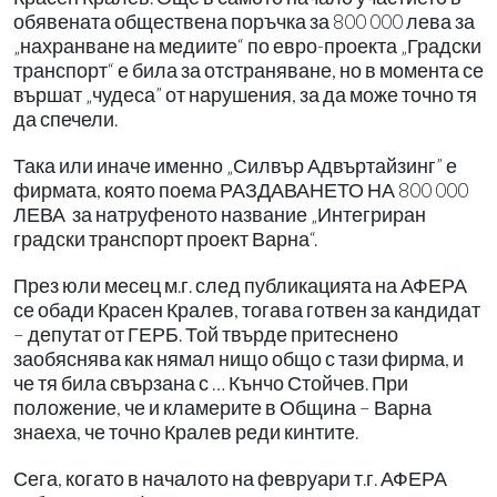
обявената обществена поръчка за 800 000 лева за
„нахранване на медиите“ по евро-проекта „Градски
транспорт“ е била за отстраняване, но в момента се
вършат „чудеса” от нарушения, за да може точно тя
да спечели.
Така или иначе именно „Силвър Адвъртайзинг” е
фирмата, която поема РАЗДАВАНЕТО НА 800 000
ЛЕВА за натруфеното название „Интегриран
градски транспорт проект Варна“.
През юли месец м.г. след публикацията на АФЕРА
се обади Красен Кралев, тогава готвен за кандидат
– депутат от ГЕРБ. Той твърде притеснено
заобяснява как нямал нищо общо с тази фирма, и
че тя била свързана с … Кънчо Стойчев. При
положение, че и кламерите в Община – Варна
знаеха, че точно Кралев реди кинтите.
Сега, когато в началото на февруари т.г. АФЕРА