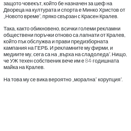
защото човекът, който бе назначен за шеф на
Двореца на културата и спорта е Минко Христов от
„Новото време“, пряко свързан с Красен Кралев.
Така, както обикновено, всички големи рекламни
обществени поръчки отново са лапнати от Кралев,
който пък обслужва и прави предизборната
кампания на ГЕРБ. И рекламните му фирми, и
медиите му, сега са на „върха на сладоледа“. Нищо,
че УЖ техен собственик вече им е 84-годишната
майка на Кралев.
На това му се вика вероятно „морална“ корупция“.