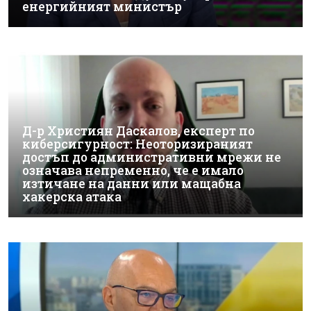
енергийният министър
Д-р Християн Даскалов, експерт по
киберсигурност: Неоторизираният
достъп до административни мрежи не
означава непременно, че е имало
изтичане на данни или мащабна
хакерска атака