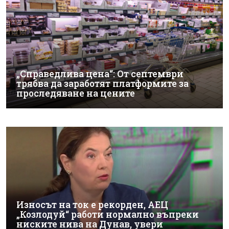
„Справедлива цена“: От септември
трябва да заработят платформите за
проследяване на цените
Износът на ток е рекорден, АЕЦ
„Козлодуй“ работи нормално въпреки
ниските нива на Дунав, увери