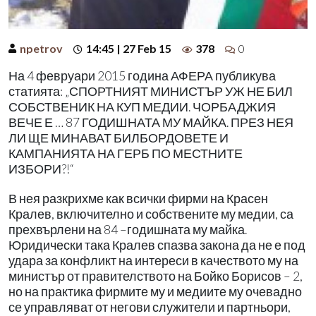
npetrov
14:45 | 27 Feb 15
378
0
На 4 февруари 2015 година АФЕРА публикува
статията: „СПОРТНИЯТ МИНИСТЪР УЖ НЕ БИЛ
СОБСТВЕНИК НА КУП МЕДИИ. ЧОРБАДЖИЯ
ВЕЧЕ Е … 87 ГОДИШНАТА МУ МАЙКА. ПРЕЗ НЕЯ
ЛИ ЩЕ МИНАВАТ БИЛБОРДОВЕТЕ И
КАМПАНИЯТА НА ГЕРБ ПО МЕСТНИТЕ
ИЗБОРИ?!“
В нея разкрихме как всички фирми на Красен
Кралев, включително и собствените му медии, са
прехвърлени на 84 –годишната му майка.
Юридически така Кралев спазва закона да не е под
удара за конфликт на интереси в качеството му на
министър от правителството на Бойко Борисов – 2,
но на практика фирмите му и медиите му очевадно
се управляват от негови служители и партньори,