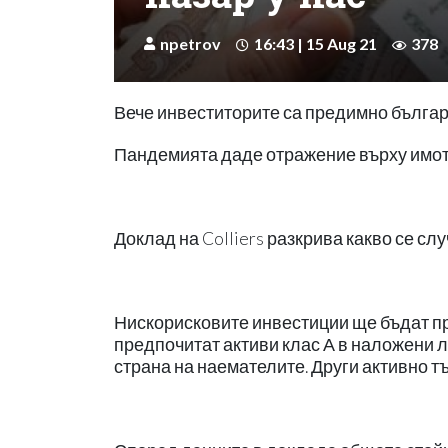
npetrov
16:43 | 15 Aug 21
378
Вече инвеститорите са предимно бълга
Пандемията даде отражение върху имот
Доклад на Colliers разкрива какво се с
Нискорисковите инвестиции ще бъдат пр
предпочитат активи клас А в наложени л
страна на наемателите. Други активно т