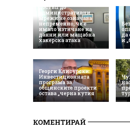
Неоторизираният
достъп до
административни
мрежи не означава
непременно, че е
Бе
имало изтичане на
оп
данни или мащабна
да
хакерска атака
и 
Георги Клисурски:
Инвестиционната
Чу
програма за
на
общинските проекти
пр
остава „черна кутия
ту
КОМЕНТИРАЙ