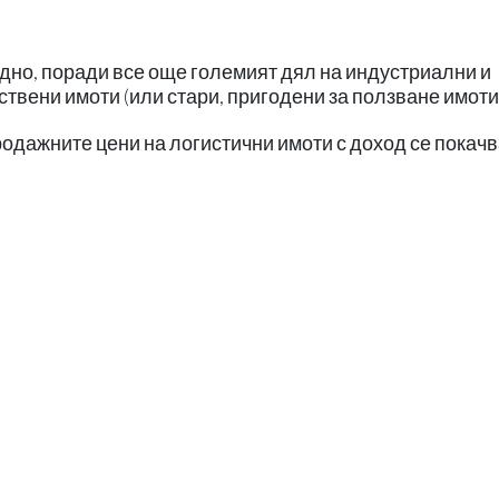
ъдно, поради все още големият дял на индустриални и
ствени имоти (или стари, пригодени за ползване имоти)
родажните цени на логистични имоти с доход се покачв