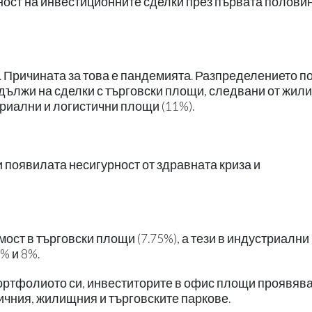
ост на инвестиционните сделки през първата полови
м. Причината за това е пандемията. Разпределението п
е дължи на сделки с търговски площи, следвани от жи
риални и логистични площи (11%).
 появилата несигурност от здравната криза и
ст в търговски площи (7.75%), а тези в индустриални
% и 8%.
ртфолиото си, инвеститорите в офис площи проявява
ичния, жилищния и търговските паркове.