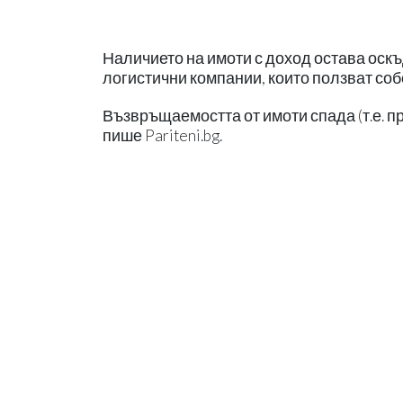
Наличието на имоти с доход остава оск
логистични компании, които ползват соб
Възвръщаемостта от имоти спада (т.е. п
пише Pariteni.bg.