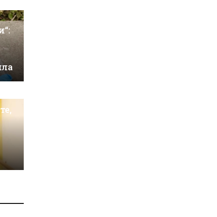
и“:
ила
те,