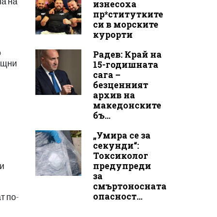
на на
изнесоха
пр*ститутките
си в морските
курорти
о
Радев: Край на
лищни
15-годишната
сага –
безценният
архив на
македонските
бъ...
„Умира се за
секунди“:
Токсиколог
предупреди
 и
за
смъртоносната
опасност...
т по-