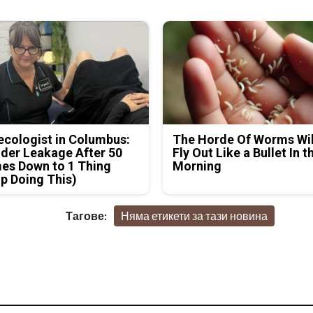
cologist in Columbus:
The Horde Of Worms Wil
der Leakage After 50
Fly Out Like a Bullet In t
es Down to 1 Thing
Morning
p Doing This)
Тагове:
Няма етикети за тази новина