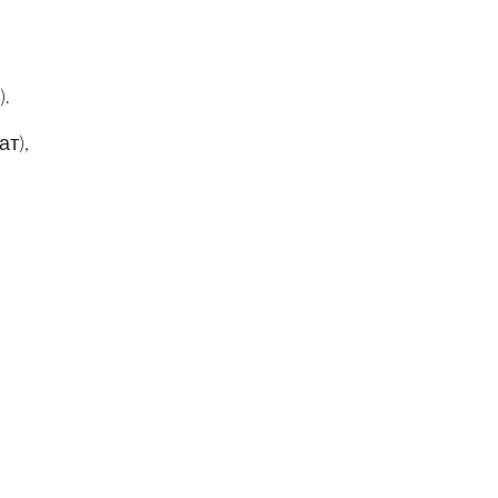
.
ат),