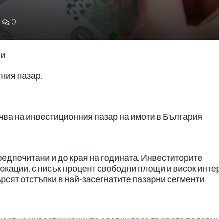
0
ри
ния пазар.
лучва на инвестиционния пазар на имоти в България
едпочитани и до края на годината. Инвеститорите
окации, с нисък процент свободни площи и висок инте
ърсят отстъпки в най-засегнатите пазарни сегменти.