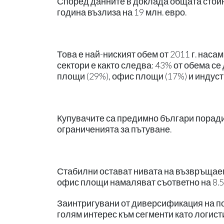
Според данните в доклада общата стойн
година възлиза на 19 млн. евро.
Това е най-ниският обем от 2011 г. наса
сектори е както следва: 43% от обема с
площи (29%), офис площи (17%) и индуст
Купувачите са предимно българи поради
ограниченията за пътуване.
Стабилни остават нивата на възвръщаемо
офис площи намаляват съответно на 8.5
Заинтригувани от диверсификация на по
голям интерес към сегменти като логист