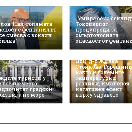
„Умира се за секунд
злов: Най-голямата
Токсиколог
асност е фентанилът
предупреди за
 се смесва с кокаин
смъртоносната
„билка“
опасност от фентан
Доц. д-р Живка
Стойкова: Горещини
както и големите
ждите туристи у
температурни
с все по-често
разлики, имат своя
едпочитат градски
негативен ефект
ризъм, а не море
върху здравето