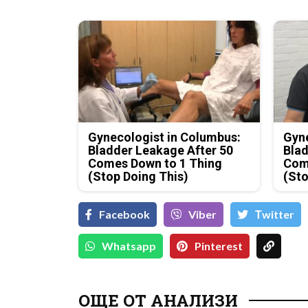
Gynecologist in Columbus:
Gyne
Bladder Leakage After 50
Blad
Comes Down to 1 Thing
Com
(Stop Doing This)
(Sto
Facebook
Viber
Тwitter
Whatsapp
Pinterest
Д-р Християн
Даскалов, експерт по
ОЩЕ ОТ АНАЛИЗИ
киберсигурност: