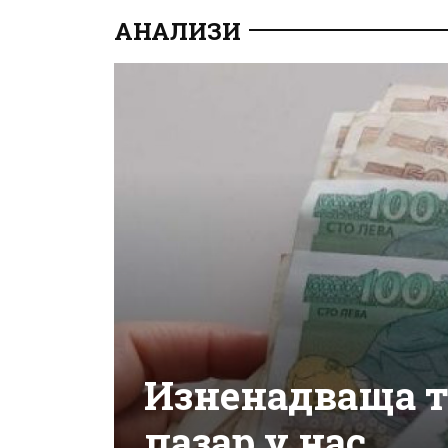
АНАЛИЗИ
Изненадваща т
пазар у нас