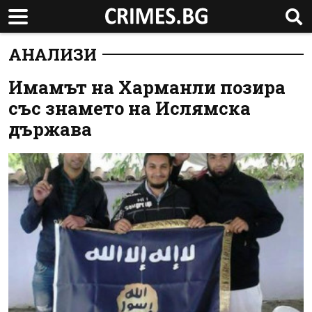
АНАЛИЗИ
Имамът на Харманли позира
със знамето на Ислямска
държава