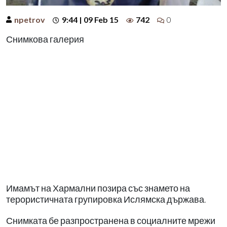
npetrov
9:44 | 09 Feb 15
742
0
Снимкова галерия
Имамът на Хармални позира със знамето на
терористичната групировка Ислямска държава.
Снимката бе разпространена в социалните мрежи