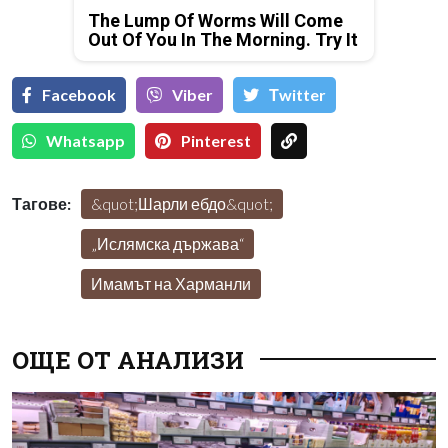
The Lump Of Worms Will Come
Out Of You In The Morning. Try It
Facebook
Viber
Тwitter
Whatsapp
Pinterest
Тагове:
&quot;Шарли ебдо&quot;
„Ислямска държава“
Имамът на Харманли
ОЩЕ ОТ АНАЛИЗИ