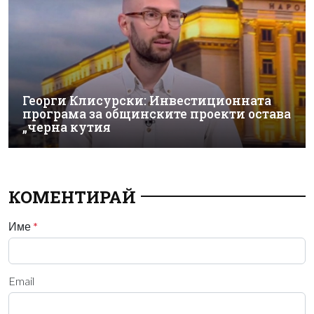
Георги Клисурски: Инвестиционната
програма за общинските проекти остава
„черна кутия
КОМЕНТИРАЙ
Име
*
Email