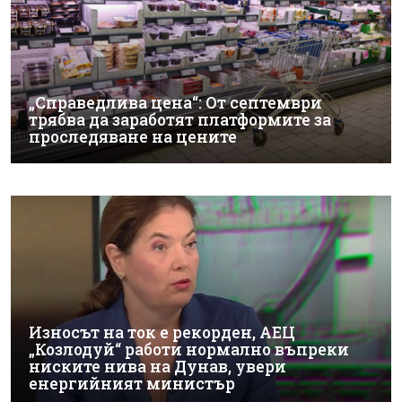
„Справедлива цена“: От септември
трябва да заработят платформите за
проследяване на цените
Износът на ток е рекорден, АЕЦ
„Козлодуй“ работи нормално въпреки
ниските нива на Дунав, увери
енергийният министър