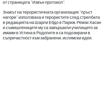
от страницата "Извън протокол".
Знакът на терористичната организация "пръст
нагоре" използваха и терористите след стрелбата
в редакцията на Шарли Ебдо в Париж. Ремзи Хасан
и съмишлениците му са завършили училището за
имами в Устина в Родопите и са подозирани в
съпричастност към забранени, ислямски идеи.