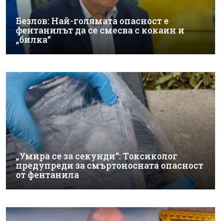
Безлов: Най-голямата опасност е
фентанилът да се смесва с кокаин и
„билка“
„Умира се за секунди“: Токсиколог
предупреди за смъртоносната опасност
от фентанила