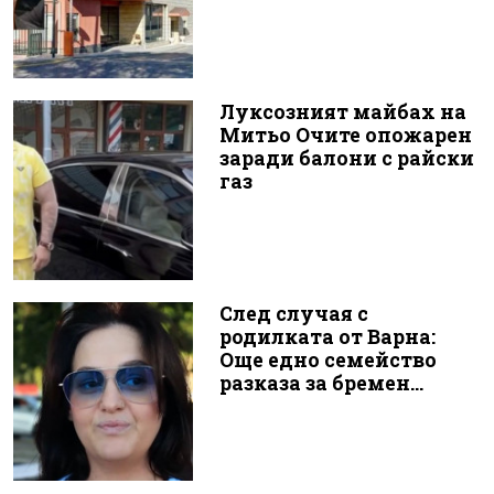
Луксозният майбах на
Митьо Очите опожарен
заради балони с райски
газ
След случая с
родилката от Варна:
Още едно семейство
разказа за бремен...