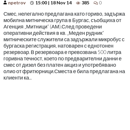
npetrov
15:00 | 18 Nov 14
385
0
Смес, нелегално предлагана като гориво, задържа
мобилна митническа група в Бургас, съобщиха от
Агенция „Митници“ (АМ).След проведени
оперативни действия в кв. „Меден рудник“
митническите служители са задържали микробус с
бургаска регистрация, натоварен с еднотонен
резервоар. В резервоара е превозвана 500 литра
горивна течност, което по предварителни данни е
смес от дизел без платен акциз и употребявано
олио от фритюрници.Сместа е била предлагана на
клиенти ка...