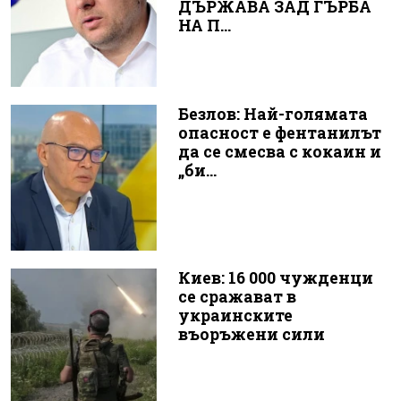
ДЪРЖАВА ЗАД ГЪРБА
НА П...
Безлов: Най-голямата
опасност е фентанилът
да се смесва с кокаин и
„би...
Киев: 16 000 чужденци
се сражават в
украинските
въоръжени сили