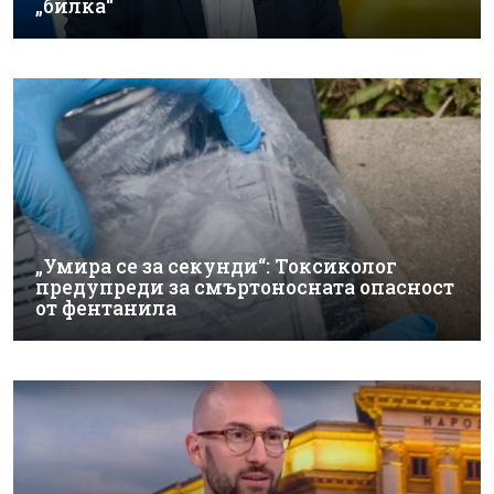
„билка“
„Умира се за секунди“: Токсиколог
предупреди за смъртоносната опасност
от фентанила