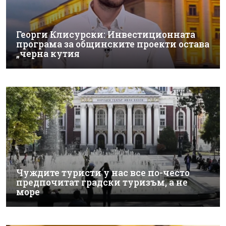
Георги Клисурски: Инвестиционната
програма за общинските проекти остава
„черна кутия
Чуждите туристи у нас все по-често
предпочитат градски туризъм, а не
море