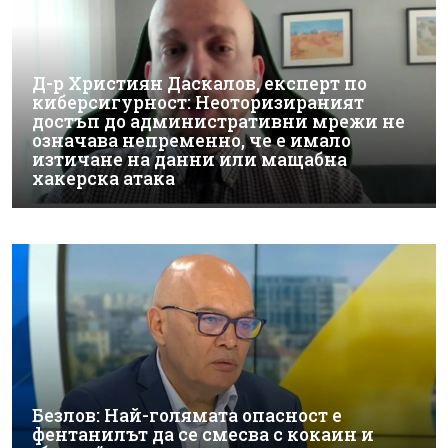
Д-р Християн Даскалов, експерт по
киберсигурност: Неоторизираният
достъп до административни мрежи не
означава непременно, че е имало
изтичане на данни или мащабна
хакерска атака
Безлов: Най-голямата опасност е
фентанилът да се смесва с кокаин и