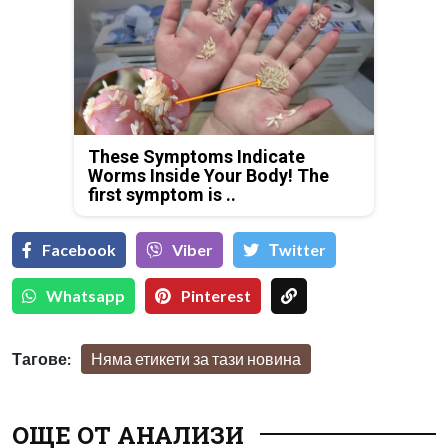
These Symptoms Indicate
Worms Inside Your Body! The
first symptom is ..
Facebook
Viber
Тwitter
Whatsapp
Pinterest
Тагове:
Няма етикети за тази новина
ОЩЕ ОТ АНАЛИЗИ