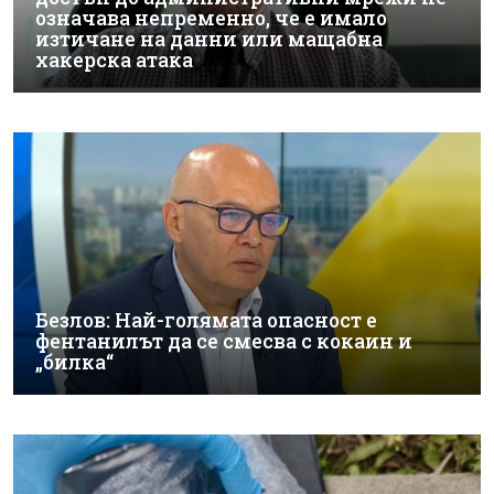
означава непременно, че е имало
изтичане на данни или мащабна
хакерска атака
Безлов: Най-голямата опасност е
фентанилът да се смесва с кокаин и
„билка“