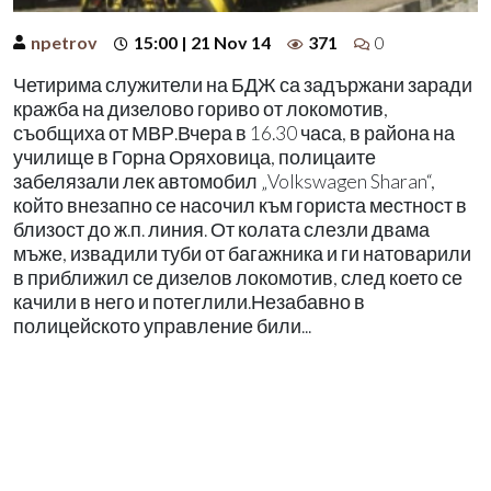
npetrov
15:00 | 21 Nov 14
371
0
Четирима служители на БДЖ са задържани заради
кражба на дизелово гориво от локомотив,
съобщиха от МВР.Вчера в 16.30 часа, в района на
училище в Горна Оряховица, полицаите
забелязали лек автомобил „Volkswagen Sharan“,
който внезапно се насочил към гориста местност в
близост до ж.п. линия. От колата слезли двама
мъже, извадили туби от багажника и ги натоварили
в приближил се дизелов локомотив, след което се
качили в него и потеглили.Незабавно в
полицейското управление били...