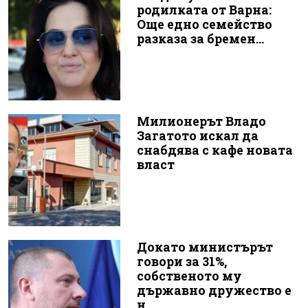
родилката от Варна:
Още едно семейство
разказа за бремен...
Милионерът Владо
Загатото искал да
снабдява с кафе новата
власт
Докато министърът
говори за 31%,
собственото му
държавно дружество е
н...