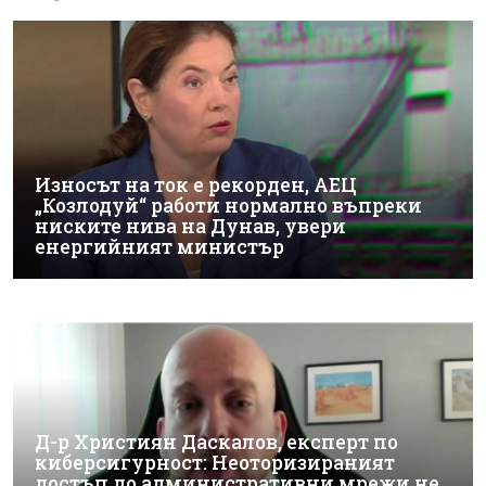
Износът на ток е рекорден, АЕЦ
„Козлодуй“ работи нормално въпреки
ниските нива на Дунав, увери
енергийният министър
Д-р Християн Даскалов, експерт по
киберсигурност: Неоторизираният
достъп до административни мрежи не