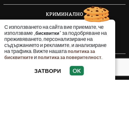
КРИМИНАЛНО
ИНЦИДЕНТИ
С използването на сайта вие приемате, че
АНАЛИЗИ
използваме „
" за подобряване на
бисквитки
ПО СВЕТА
преживяването, персонализиране на
ВОДЕЩИ ТЕМИ
съдържанието и рекламите, и анализиране
на трафика. Вижте нашата
политика за
и
.
бисквитките
политика за поверителност
Използването и публикуването на част или цялото
съдържание на Crimes.BG без разрешение на Медийна
ЗАТВОРИ
OK
група Асмара ЕООД е забранено.
© 2010 - 2026 | Crimes.BG. Всички права запазени.
РЕКЛАМА
КОНТАКТИ
ОБЩИ УСЛОВИЯ
ПОЛИТИКА ЗА ПОВЕРИТЕЛНОСТ