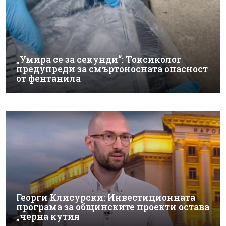
„Умира се за секунди“: Токсиколог
предупреди за смъртоносната опасност
от фентанила
Георги Клисурски: Инвестиционната
програма за общинските проекти остава
„черна кутия