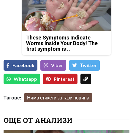
These Symptoms Indicate
Worms Inside Your Body! The
first symptom is ..
Facebook
Viber
Тwitter
Whatsapp
Pinterest
Тагове:
Няма етикети за тази новина
ОЩЕ ОТ АНАЛИЗИ