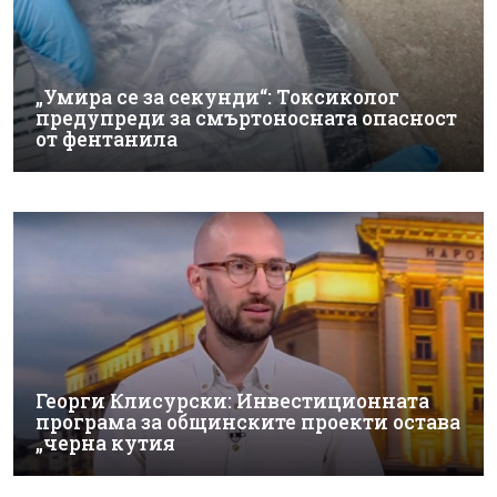
„Умира се за секунди“: Токсиколог
предупреди за смъртоносната опасност
от фентанила
Георги Клисурски: Инвестиционната
програма за общинските проекти остава
„черна кутия