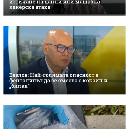
изтичане на данни или мащабна
хакерска атака
Безлов: Най-голямата опасност е
фентанилът да се смесва с кокаин и
„билка“