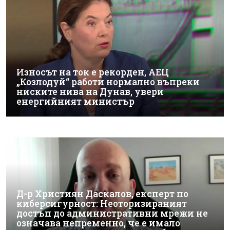
Износът на ток е рекорден, АЕЦ
„Козлодуй“ работи нормално въпреки
ниските нива на Дунав, увери
енергийният министър
Д-р Християн Даскалов, експерт по
киберсигурност: Неоторизираният
достъп до административни мрежи не
означава непременно, че е имало