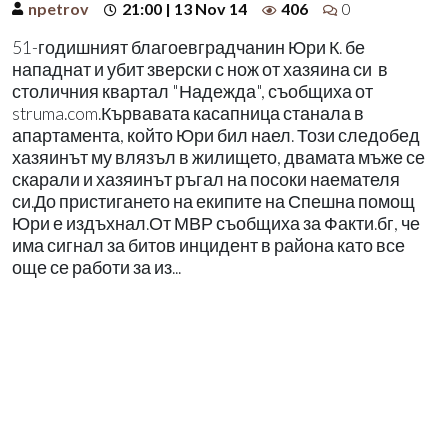
npetrov
21:00 | 13 Nov 14
406
0
51-годишният благоевградчанин Юри К. бе
нападнат и убит зверски с нож от хазяина си в
столичния квартал "Надежда", съобщиха от
struma.com.Кървавата касапница станала в
апартамента, който Юри бил наел. Този следобед
хазяинът му влязъл в жилището, двамата мъже се
скарали и хазяинът ръгал на посоки наемателя
си.До пристигането на екипите на Спешна помощ
Юри е издъхнал.От МВР съобщиха за Факти.бг, че
има сигнал за битов инцидент в района като все
още се работи за из...