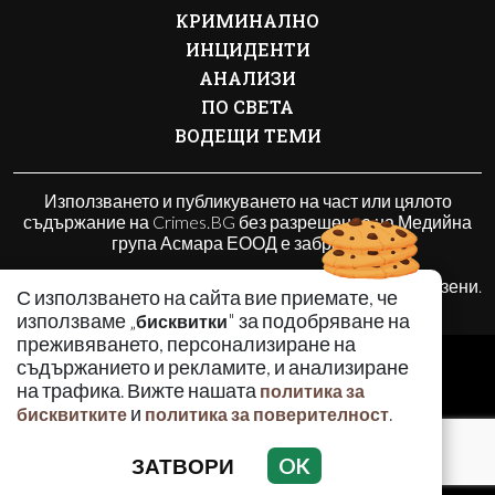
КРИМИНАЛНО
ИНЦИДЕНТИ
АНАЛИЗИ
ПО СВЕТА
ВОДЕЩИ ТЕМИ
Използването и публикуването на част или цялото
съдържание на Crimes.BG без разрешение на Медийна
група Асмара ЕООД е забранено.
© 2010 - 2026 | Crimes.BG. Всички права запазени.
С използването на сайта вие приемате, че
използваме „
" за подобряване на
бисквитки
преживяването, персонализиране на
РЕКЛАМА
съдържанието и рекламите, и анализиране
КОНТАКТИ
на трафика. Вижте нашата
политика за
и
.
бисквитките
политика за поверителност
ОБЩИ УСЛОВИЯ
ПОЛИТИКА ЗА ПОВЕРИТЕЛНОСТ
ЗАТВОРИ
OK
ПОЛИТИКА ЗА БИСКВИТКИТЕ