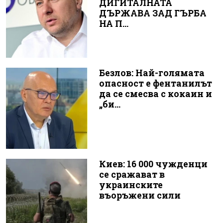
ДИГИТАЛНАТА
ДЪРЖАВА ЗАД ГЪРБА
НА П...
Безлов: Най-голямата
опасност е фентанилът
да се смесва с кокаин и
„би...
Киев: 16 000 чужденци
се сражават в
украинските
въоръжени сили