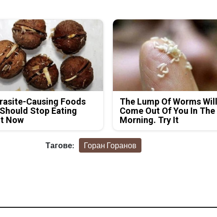
rasite-Causing Foods
The Lump Of Worms Wil
Should Stop Eating
Come Out Of You In The
ht Now
Morning. Try It
Тагове:
Горан Горанов