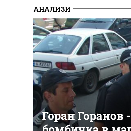
АНАЛИЗИ
Горан Горанов 
бомбичка в ма