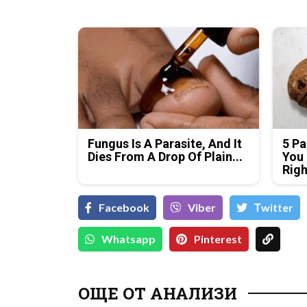
Fungus Is A Parasite, And It
5 Pa
Dies From A Drop Of Plain...
You 
Rig
Facebook
Viber
Тwitter
Whatsapp
Pinterest
ОЩЕ ОТ АНАЛИЗИ