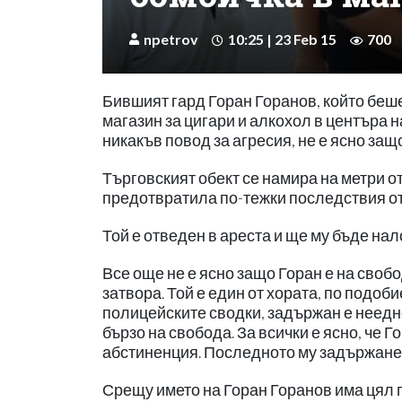
npetrov
10:25 | 23 Feb 15
700
Бившият гард Горан Горанов, който беш
магазин за цигари и алкохол в центъра н
никакъв повод за агресия, не е ясно защ
Търговският обект се намира на метри о
предотвратила по-тежки последствия о
Той е отведен в ареста и ще му бъде н
Все още не е ясно защо Горан е на свобо
затвора. Той е един от хората, по подоб
полицейските сводки, задържан е неедно
бързо на свобода. За всички е ясно, че Го
абстиненция. Последното му задържане 
Срещу името на Горан Горанов има цял п