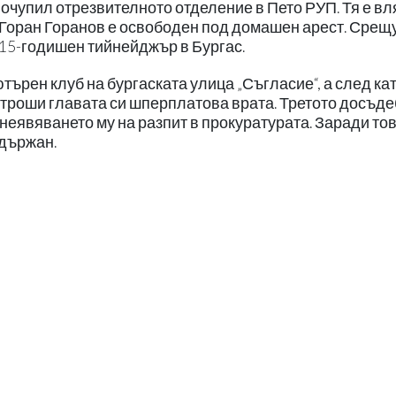
изпочупил отрезвителното отделение в Пето РУП. Тя е вл
но Горан Горанов е освободен под домашен арест. Срещ
а 15-годишен тийнейджър в Бургас.
ютърен клуб на бургаската улица „Съгласие“, а след ка
 строши главата си шперплатова врата. Третото досъд
неявяването му на разпит в прокуратурата. Заради то
адържан.