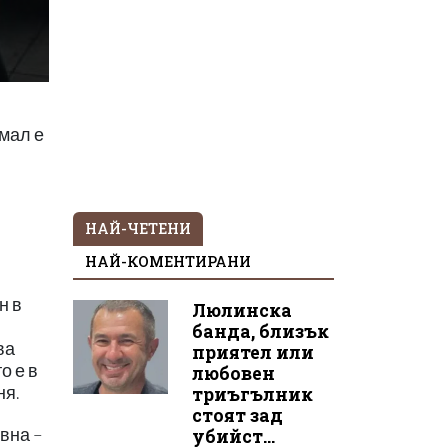
ямал е
НАЙ-ЧЕТЕНИ
НАЙ-КОМЕНТИРАНИ
н в
Люлинска
банда, близък
ва
приятел или
о е в
любовен
ня.
триъгълник
стоят зад
вна –
убийст...