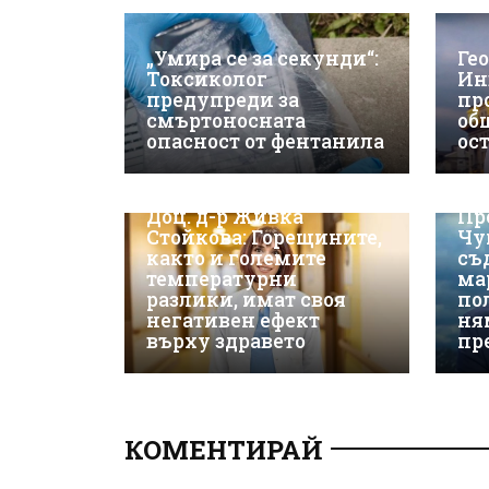
„Умира се за секунди“:
Ге
Токсиколог
Ин
предупреди за
пр
смъртоносната
об
опасност от фентанила
ос
Доц. д-р Живка
Пр
Стойкова: Горещините,
Чу
както и големите
съ
температурни
ма
разлики, имат своя
по
негативен ефект
ня
върху здравето
пр
КОМЕНТИРАЙ