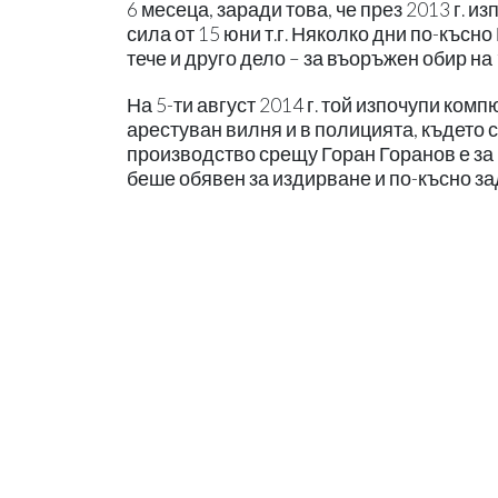
6 месеца, заради това, че през 2013 г. 
сила от 15 юни т.г. Няколко дни по-къс
тече и друго дело – за въоръжен обир н
На 5-ти август 2014 г. той изпочупи комп
арестуван вилня и в полицията, където
производство срещу Горан Горанов е за 
беше обявен за издирване и по-късно з