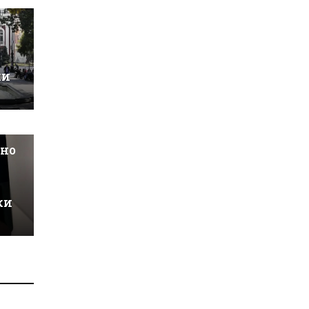
ки
шно
ки