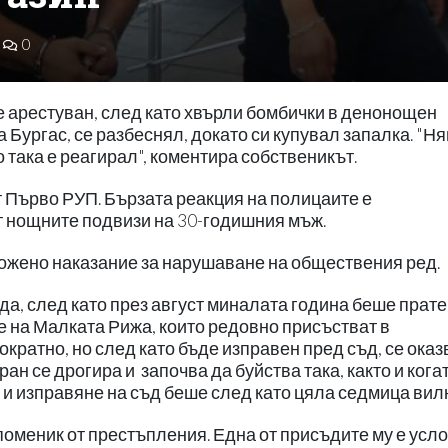
0
е арестуван, след като хвърли бомбички в денонощен
а Бургас, се разбеснял, докато си купувал запалка. "Н
о така е реагирал", коментира собственикът.
т Първо РУП. Бързата реакция на полицаите е
т нощните подвизи на 30-годишния мъж.
аложено наказание за нарушаване на обществения ред.
да, след като през август миналата година беше прате
ие на Малката Рижа, които редовно присъстват в
кратно, но след като бъде изправен пред съд, се оказ
ран се дрогира и започва да буйства така, както и когат
и изправяне на съд беше след като цяла седмица вил
оменик от престъпления. Една от присъдите му е усло