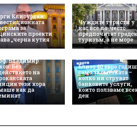
орги Клисурски:
вестиционната
Чуждите туристи у
ограма за
нас все по-често
щинските проекти
предпочитат градс
тава „черна кутия
туризъм, а не море
оф. Владимир
ков: Без
Близо 40 евро годи
действието на
само за сметката –
роканската
колко ни струват
лиция тези хора
банковите услуги,
маше как да
които ползваме все
еминат
ден