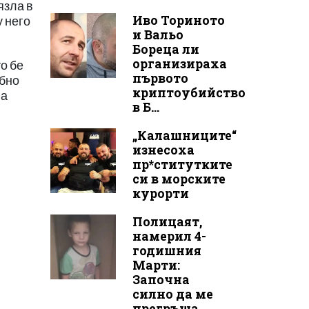
язла в
Иво Ториното
у него
и Вальо
Бореца ли
организираха
то бе
първото
ебно
криптоубийство
ва
в Б...
„Калашниците“
изнесоха
пр*ститутките
си в морските
курорти
Полицаят,
намерил 4-
годишния
Марти:
Започна
силно да ме
прегръща