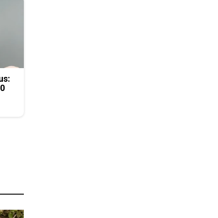
us:
50