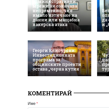
административни
мрежи не означава
непременно, че е
Бе
имало изтичане на
оп
данни или мащабна
да
хакерска атака
и 
Георги Клисурски:
Инвестиционната
Чу
програма за
на
общинските проекти
пр
остава „черна кутия
ту
КОМЕНТИРАЙ
Име
*