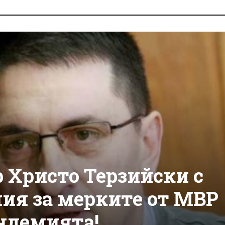
 Христо Терзийски с
ия за мерките от МВР
андемията!