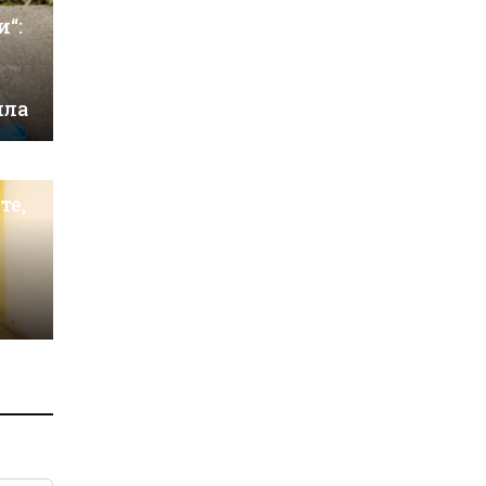
и“:
ила
те,