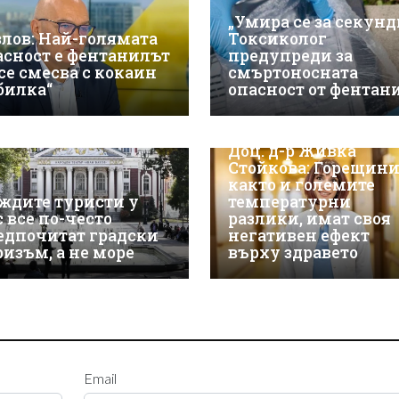
„Умира се за секунд
злов: Най-голямата
Токсиколог
асност е фентанилът
предупреди за
 се смесва с кокаин
смъртоносната
„билка“
опасност от фентан
Доц. д-р Живка
Стойкова: Горещини
както и големите
ждите туристи у
температурни
с все по-често
разлики, имат своя
едпочитат градски
негативен ефект
ризъм, а не море
върху здравето
Email