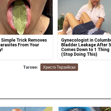
 Simple Trick Removes
Gynecologist in Columb
Parasites From Your
Bladder Leakage After 
y!
Comes Down to 1 Thing
(Stop Doing This)
Тагове:
Христо Терзийски