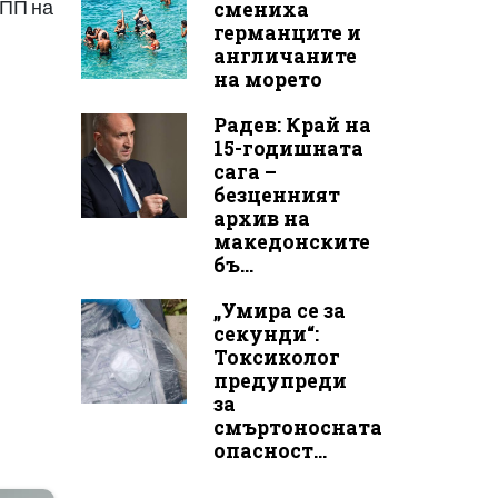
КПП на
смениха
германците и
англичаните
на морето
Радев: Край на
15-годишната
сага –
безценният
архив на
македонските
бъ...
„Умира се за
секунди“:
Токсиколог
предупреди
за
смъртоносната
опасност...