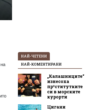
НАЙ-ЧЕТЕНИ
НАЙ-КОМЕНТИРАНИ
 на
„Калашниците“
изнесоха
пр*ститутките
си в морските
ито
курорти
Цигани