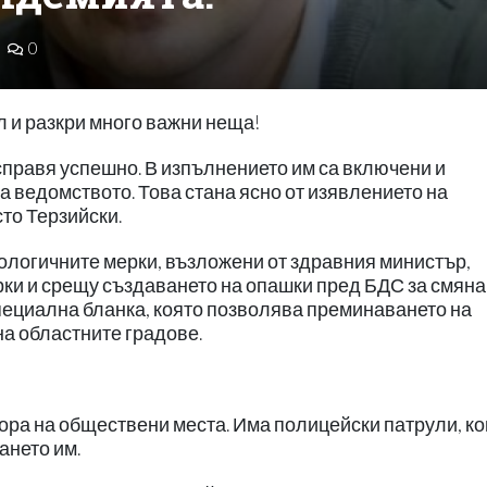
0
 и разкри много важни неща!
справя успешно. В изпълнението им са включени и
а ведомството. Това стана ясно от изявлението на
то Терзийски.
ологичните мерки, възложени от здравния министър,
ерки и срещу създаването на опашки пред БДС за смяна
пециална бланка, която позволява преминаването на
на областните градове.
хора на обществени места. Има полицейски патрули, ко
ането им.