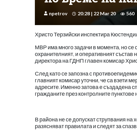
npetrov
20:28 | 22 Mar 20
560
Христо Терзийски инспектира Кюстендил
МВР има много задачи в момента, но се 
охранителният, и оперативният състав н
директора на ГДНП главен комисар Хрис
След като се запозна с противоепидеми
главният комисар уточни, че са взети м
адресите. Именно затова е създадена с
гражданите през контролните пунктове 
В района не се допускат струпвания на 
разясняват правилата и следят за спазв