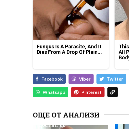
Fungus Is A Parasite, And It
This
Dies From A Drop Of Plain...
All 
Bod
Facebook
Viber
Тwitter
Whatsapp
Pinterest
Д-р Християн
Даскалов, експерт по
ОЩЕ ОТ АНАЛИЗИ
киберсигурност:
Неоторизираният
достъп до