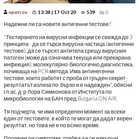
npetrov
13:38 | 17 Oct 20
539
0
Надежни ли са новите антигенни тестове?
"Тестирането на вирусни инфекции се свежда до 3
принципа - да се търси вирусна частица (антигенни
тестове); да се търсят антитела срещу вирусния
патоген (може да означава текуща или прекарана
инфекция); молекулярно-биологично диагностика,
почиваща на PCR метода. Има антинегенни
тестове, които работят с проба от гръден секрет -
резултатът излиза по-бързо и е надежден", обясни
гл.ас. д-р Лора Симеонова от Института по
микробиология на БАН пред Bulgaria ON AIR.
Тя подчерта, че има определен момент за всеки
един от тестовете, в който те могат да дадат верен
резултат, но това не е по всяко време.
Проявим ли симптоми, трябва да се извърши