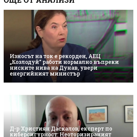
Износът на ток е рекорден, АЕЦ
„Козлодуй“ работи нормално въпреки
ниските нива на Дунав, увери
енергийният министър
Д-р Християн Даскалов, експерт по
киберсигурност: Неоторизираният