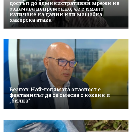
достъп до административни мрежи не
означава непременно, че е имало
изтичане на данни или мащабна
хакерска атака
Безлов: Най-голямата опасност е
фентанилът да се смесва с кокаин и
„билка“