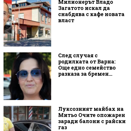
Милионерът Владо
Загатото искал да
снабдява с кафе новата
власт
След случая с
родилката от Варна:
Още едно семейство
разказа за бремен...
Луксозният майбах на
Митьо Очите опожарен
заради балони с райски
газ