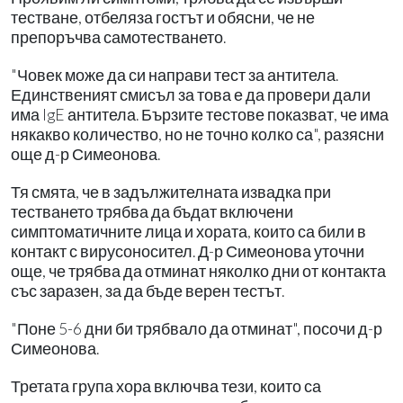
тестване, отбеляза гостът и обясни, че не
препоръчва самотестването.
"Човек може да си направи тест за антитела.
Единственият смисъл за това е да провери дали
има IgE антитела. Бързите тестове показват, че има
някакво количество, но не точно колко са", разясни
още д-р Симеонова.
Тя смята, че в задължителната извадка при
тестването трябва да бъдат включени
симптоматичните лица и хората, които са били в
контакт с вирусоносител. Д-р Симеонова уточни
още, че трябва да отминат няколко дни от контакта
със заразен, за да бъде верен тестът.
"Поне 5-6 дни би трябвало да отминат", посочи д-р
Симеонова.
Третата група хора включва тези, които са