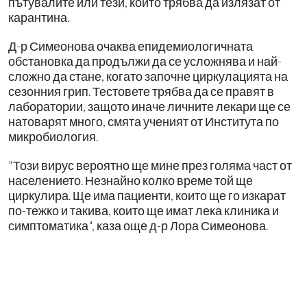
пътувалите или тези, които трябва да излязат от
карантина.
Д-р Симеонова очаква епидемиологичната
обстановка да продължи да се усложнява и най-
сложно да стане, когато започне циркулацията на
сезонния грип. Тестовете трябва да се правят в
лаборатории, защото иначе личните лекари ще се
натоварят много, смята ученият от Института по
микробиология.
"Този вирус вероятно ще мине през голяма част от
населението. Незнайно колко време той ще
циркулира. Ще има пациенти, които ще го изкарат
по-тежко и такива, които ще имат лека клиника и
симптоматика", каза още д-р Лора Симеонова.