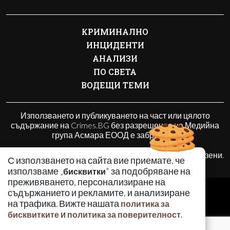
КРИМИНАЛНО
ИНЦИДЕНТИ
АНАЛИЗИ
ПО СВЕТА
ВОДЕЩИ ТЕМИ
Използването и публикуването на част или цялото
съдържание на Crimes.BG без разрешение на Медийна
група Асмара ЕООД е забранено.
© 2010 - 2026 | Crimes.BG. Всички права запазени.
С използването на сайта вие приемате, че
използваме „
" за подобряване на
бисквитки
преживяването, персонализиране на
РЕКЛАМА
съдържанието и рекламите, и анализиране
КОНТАКТИ
на трафика. Вижте нашата
политика за
и
.
бисквитките
политика за поверителност
ОБЩИ УСЛОВИЯ
ПОЛИТИКА ЗА ПОВЕРИТЕЛНОСТ