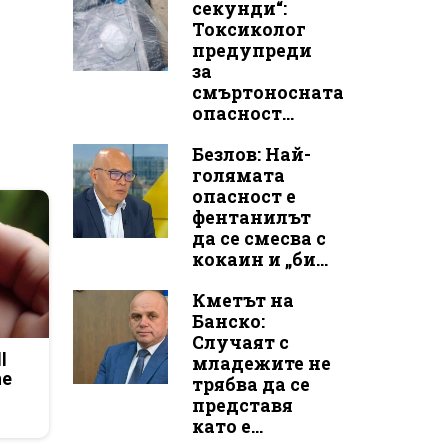
секунди“:
Токсиколог
предупреди
за
смъртоносната
опасност...
Безлов: Най-
голямата
опасност е
фентанилът
да се смесва с
кокаин и „би...
Кметът на
Банско:
Случаят с
l
младежите не
he
трябва да се
представя
като е...