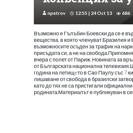
npetrov
12:55 | 24 Oct 13
686
Възможно е Гълъбин Боевски да се е въ
вещества, в която членуват Бразилия и Б
възможносите осъден за трафик на нарко
присъдата си, а не на свобода.Припомн
вчера с полет от Париж. Новината за в
от Българската национална телевизия.Ш
година на летищeто в Сао Паулу със 7 к
лишаване от свобода в бразилски затвор
като до тях не са пристигали официалн
родината.Материалът е публикуван в с