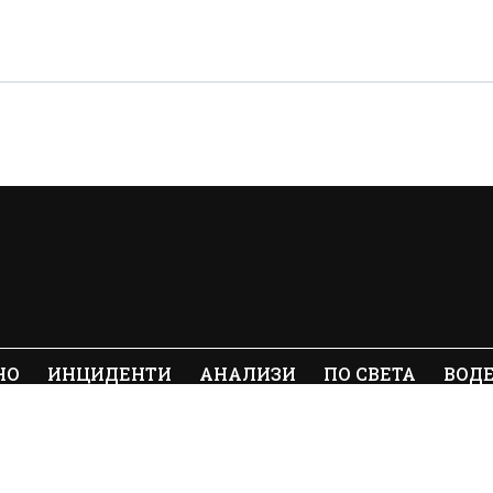
НО
ИНЦИДЕНТИ
АНАЛИЗИ
ПО СВЕТА
ВОД
ялото съдържание на Crimes.BG без
© 20
е забранено.