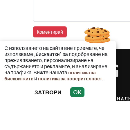
С използването на сайта вие приемате, че
използваме „
" за подобряване на
бисквитки
преживяването, персонализиране на
съдържанието и рекламите, и анализиране
на трафика. Вижте нашата
политика за
и
.
бисквитките
политика за поверителност
ЗАТВОРИ
OK
КРИМИНАЛ
Използването и публикуването на част или ц
разрешение на Медийна група Асмара ЕООД 