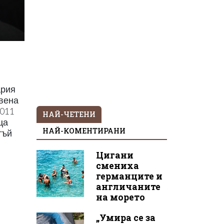
ария
явена
2011
НАЙ-ЧЕТЕНИ
ца
НАЙ-КОМЕНТИРАНИ
тъй
Цигани
смениха
германците и
англичаните
на морето
„Умира се за