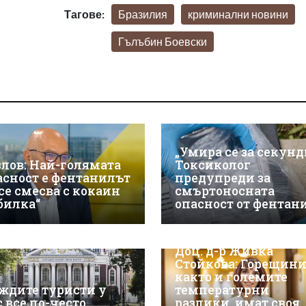
Тагове:
Бразилия
криминални новини
Гълъбин Боевски
„Умира се за секунд
злов: Най-голямата
Токсиколог
асност е фентанилът
предупреди за
 се смесва с кокаин
смъртоносната
„билка“
опасност от фентан
Доц. д-р Живка
Стойкова: Горещини
както и големите
ждите туристи у
температурни
с все по-често
разлики, имат своя