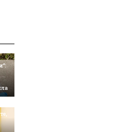
и“:
ила
те,