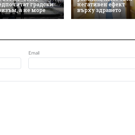
едпочитат градски
негативен ефект
ризъм, а не море
върху здравето
Email