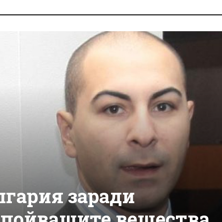
лгария заради
упойващите вещества