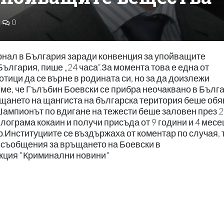
0
рнал в България заради конвенция за упойващите
ългария, пише „24 часа“.За момента това е една от
тици да се върне в родината си, но за да доизлежи
яме, че Гълъбин Боевски се прибра неочаквано в Бълг
ръщането на щангиста на българска територия беше об
ампионът по вдигане на тежести беше заловен през 
илограма кокаин и получи присъда от 9 години и 4 месе
.Институциите се въздържаха от коментар по случая, 
и съобщения за връщането на Боевски в
екция "Криминални новини"