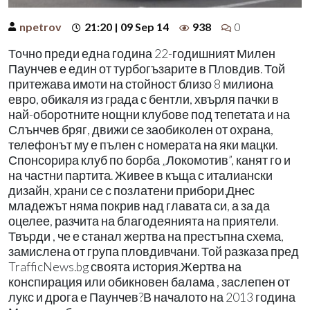
npetrov
21:20 | 09 Sep 14
938
0
Точно преди една година 22-годишният Милен
Паунчев е един от турбогъзарите в Пловдив. Той
притежава имоти на стойност близо 8 милиона
евро, обикаля из града с бентли, хвърля пачки в
най-оборотните нощни клубове под тепетата и на
Слънчев бряг, движи се заобиколен от охрана,
телефонът му е пълен с номерата на яки мацки.
Спонсорира клуб по борба „Локомотив”, канят го и
на частни партита. Живее в къща с италиански
дизайн, храни се с позлатени прибори.Днес
младежът няма покрив над главата си, а за да
оцелее, разчита на благодеянията на приятели.
Твърди , че е станал жертва на престъпна схема,
замислена от група пловдивчани. Той разказа пред
TrafficNews.bg своята история.Жертва на
конспирация или обикновен балама , заслепен от
лукс и дрога е Паунчев?В началото на 2013 година