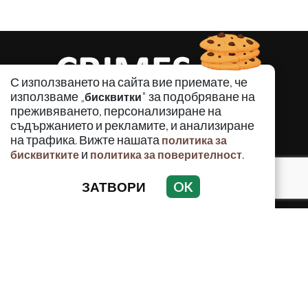
С използването на сайта вие приемате, че
използваме „
" за подобряване на
бисквитки
преживяването, персонализиране на
съдържанието и рекламите, и анализиране
на трафика. Вижте нашата
политика за
и
.
бисквитките
политика за поверителност
КРИМИНАЛНО
ЗАТВОРИ
OK
ИНЦИДЕНТИ
АНАЛИЗИ
ПО СВЕТА
ВОДЕЩИ ТЕМИ
Използването и публикуването на част или цялото
съдържание на Crimes.BG без разрешение на Медийна