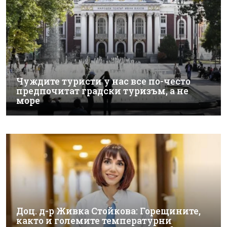
Чуждите туристи у нас все по-често
предпочитат градски туризъм, а не
море
Доц. д-р Живка Стойкова: Горещините,
както и големите температурни