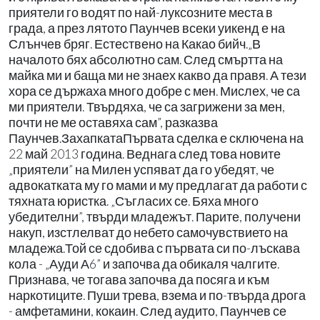
приятели го водят по най-луксозните места в
града, а през лятото Паунчев всеки уикенд е на
Слънчев бряг. Естествено на Какао бийч.„В
началото бях абсолютно сам. След смъртта на
майка ми и баща ми не знаех какво да правя. А тези
хора се държаха много добре с мен. Мислех, че са
ми приятели. Твърдяха, че са загрижени за мен,
почти не ме оставяха сам”, разказва
Паунчев.ЗахапкатаПървата сделка е сключена на
22 май 2013 година. Веднага след това новите
„приятели” на Милен успяват да го убедят, че
адвокатката му го мами и му предлагат да работи с
тяхната юристка. „Съгласих се. Бяха много
убедителни”, твърди младежът. Парите, получени
накуп, изстлелват до небето самочувствието на
младежа.Той се сдобива с първата си по-лъскава
кола - „Ауди А6” и започва да обикаля чалгите.
Признава, че тогава започва да посяга и към
наркотиците. Пуши трева, взема и по-твърда дрога
- амфетамини, кокаин. След аудито, Паунчев се