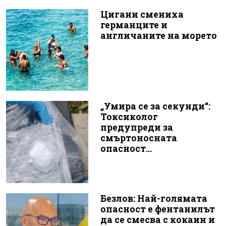
Цигани смениха
германците и
англичаните на морето
„Умира се за секунди“:
Токсиколог
предупреди за
смъртоносната
опасност...
Безлов: Най-голямата
опасност е фентанилът
да се смесва с кокаин и