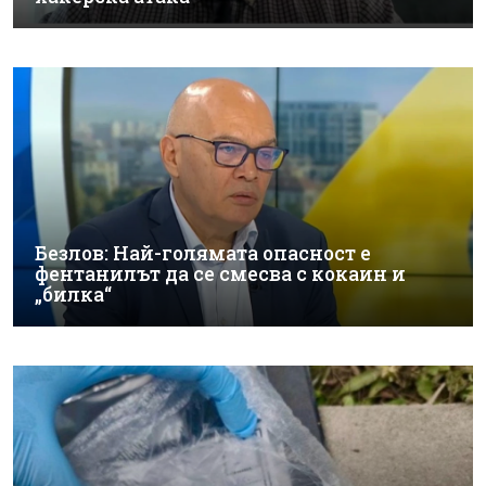
Безлов: Най-голямата опасност е
фентанилът да се смесва с кокаин и
„билка“