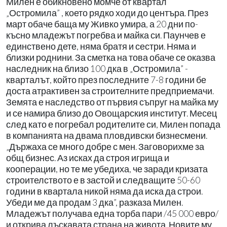
Милен е обикновено момче от квартал
„Остромила” , което рядко ходи до центъра. През
март обаче баща му Живко умира, а 20 дни по-
късно младежът погребва и майка си. Паунчев е
единствено дете, няма братя и сестри. Няма и
близки роднини. За сметка на това обаче се оказва
наследник на близо 100 дка в „Остромила” -
кварталът, който през последните 7-8 години бе
доста атрактивен за строителните предприемачи.
Земята е наследство от първия съпруг на майка му
и се намира близо до Овощарския институт. Месец
след като е погребал родителите си, Милен попада
в компанията на двама пловдивски бизнесмени.
„Държаха се много добре с мен. Заговорихме за
общ бизнес. Аз исках да строя игрища и
кооперации, но те ме убедиха, че заради кризата
строителството е в застой и следващите 50-60
години в квартала никой няма да иска да строи.
Убеди ме да продам 3 дка”, разказа Милен.
Младежът получава една торба пари /45 000 евро/
и открива лъскавата страна на живота. Новите му