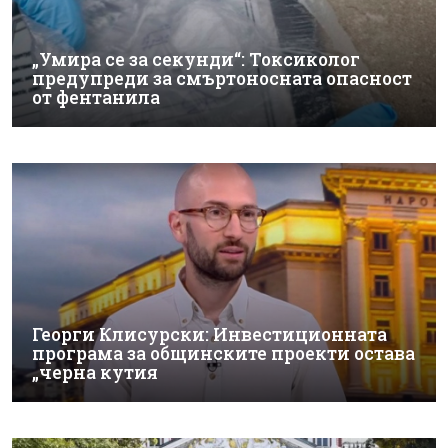
„Умира се за секунди“: Токсиколог
предупреди за смъртоносната опасност
от фентанила
Георги Клисурски: Инвестиционната
програма за общинските проекти остава
„черна кутия