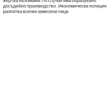
жертва на измама. По случая има образувано
досъдебно производство , Икономическа полиция
разпитва всички замесени лица.