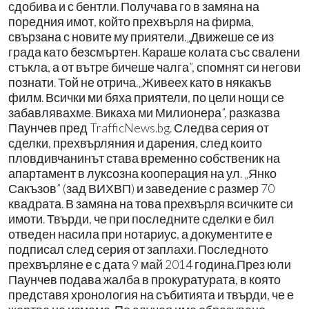
сдобива и с бентли. Получава го в замяна на
поредния имот, който прехвърля на фирма,
свързана с новите му приятели.„Движеше се из
града като безсмъртен. Караше колата със свалени
стъкла, а от вътре бичеше чалга”, спомнят си негови
познати. Той не отрича.„Живеех като в някакъв
филм. Всички ми бяха приятели, по цели нощи се
забавлявахме. Викаха ми Милионера”, разказва
Паунчев пред TrafficNews.bg. Следва серия от
сделки, прехвърляния и дарения, след които
пловдивчанинът става временно собственик на
апартамент в луксозна кооперация на ул. „Янко
Сакъзов” (зад ВИХВП) и заведение с размер 70
квадрата. В замяна на това прехвърля всичките си
имоти. Твърди, че при последните сделки е бил
отведен насила при нотариус, а документите е
подписал след серия от заплахи. Последното
прехвърляне е с дата 9 май 2014 година.През юли
Паунчев подава жалба в прокуратурата, в която
представя хронология на събитията и твърди, че е