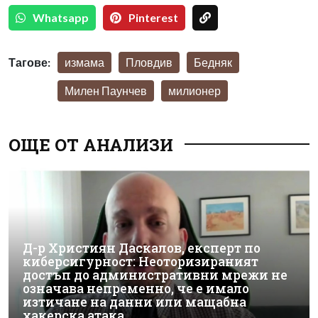
Whatsapp
Pinterest
Тагове:
измама
Пловдив
Бедняк
Милен Паунчев
милионер
ОЩЕ ОТ АНАЛИЗИ
Д-р Християн Даскалов, експерт по
киберсигурност: Неоторизираният
достъп до административни мрежи не
означава непременно, че е имало
изтичане на данни или мащабна
хакерска атака