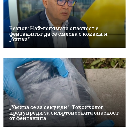
Безлов: Най-голямата опасност е
фентанилът да се смесва с кокаин и
„билка“
„Умира се за секунди“: Токсиколог
предупреди за смъртоносната опасност
от фентанила