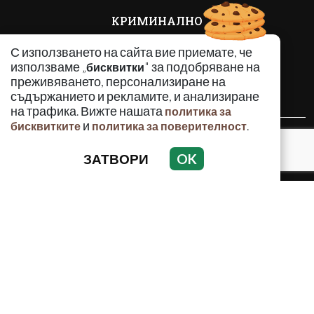
КРИМИНАЛНО
ИНЦИДЕНТИ
С използването на сайта вие приемате, че
АНАЛИЗИ
използваме „
" за подобряване на
бисквитки
ПО СВЕТА
преживяването, персонализиране на
ВОДЕЩИ ТЕМИ
съдържанието и рекламите, и анализиране
на трафика. Вижте нашата
политика за
и
.
бисквитките
политика за поверителност
Използването и публикуването на част или цялото
съдържание на Crimes.BG без разрешение на Медийна
ЗАТВОРИ
OK
група Асмара ЕООД е забранено.
© 2010 - 2026 | Crimes.BG. Всички права запазени.
РЕКЛАМА
КОНТАКТИ
ОБЩИ УСЛОВИЯ
ПОЛИТИКА ЗА ПОВЕРИТЕЛНОСТ
ПОЛИТИКА ЗА БИСКВИТКИТЕ