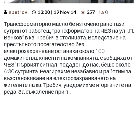
npetrov
13:00 | 19 Nov 14
357
0
Трансформаторно масло бе източено рано тази
сутрин от работещ трансформатор на ЧЕЗ на ул. „П.
Венков“ в кв. Требич в столицата. Вследствие на
престъпното посегателство без
електрозахранване останаха около 100
домакинства, клиенти на компанията, съобщиха от
ЧЕЗ.“Първият сигнал, подаден до нас, беше около
6:30 сутринта. Реагирахме незабавно и работим за
възстановяване на електрозахранването на
жителите на кв. Требич, уведомихме и органите на
реда. За съжаление при п...