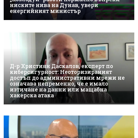
ниските нива на Дунав, увери
енергийният министър
Д-р Християн Даскалов, експерт по
киберсигурност: Неоторизираният
достъп до административни мрежи не
означава непременно, че е имало
изтичане на данни или мащабна
хакерска атака