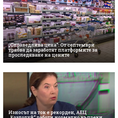
„Справедлива цена“: От септември
трябва да заработят платформите за
проследяване на цените
Износът на ток е рекорден, АЕЦ
„Козлодуй“ работи нормално въпреки