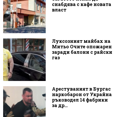
снабдява с кафе новата
власт
Луксозният майбах на
Митьо Очите опожарен
заради балони с райски
газ
Арестуваният в Бургас
наркобарон от Украйна
ръководел 14 фабрики
за др...