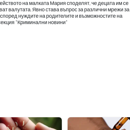
ейството на малката Мария споделят, че децата им се
чват валутата. Явно става въпрос за различни мрежи за
я според нуждите на родителите и възможностите на
секция "Криминални новини"