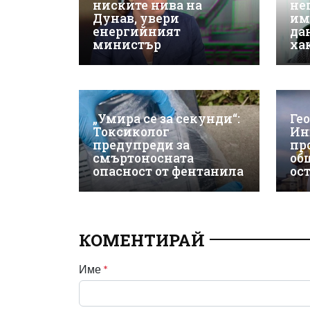
ниските нива на
не
Дунав, увери
им
енергийният
да
министър
ха
„Умира се за секунди“:
Ге
Токсиколог
Ин
предупреди за
пр
смъртоносната
об
опасност от фентанила
ос
КОМЕНТИРАЙ
Име
*