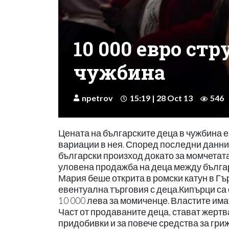
10 000 евро стр
чужбина
npetrov
15:19 | 28 Oct 13
546
Цената на българските деца в чужбина е
вариации в нея. Според последни данни,
български произход докато за момчетата
уловена продажба на деца между българ
Мария беше открита в ромски катун в Гъ
евентуална търговия с деца.Кипърци са 
10 000 лева за момиченце. Властите има
Част от продаваните деца, стават жертва
придобивки и за повече средства за гри