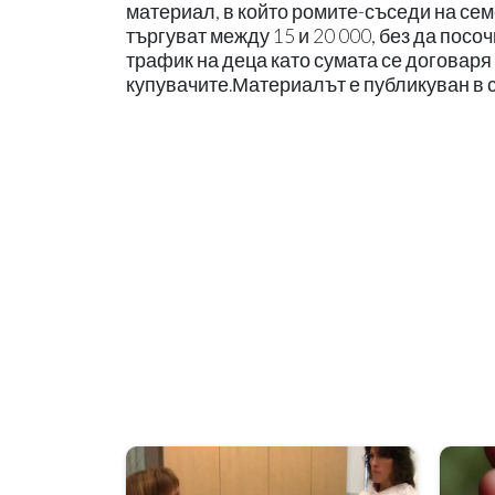
материал, в който ромите-съседи на сем
търгуват между 15 и 20 000, без да посо
трафик на деца като сумата се договар
купувачите.Материалът е публикуван в 