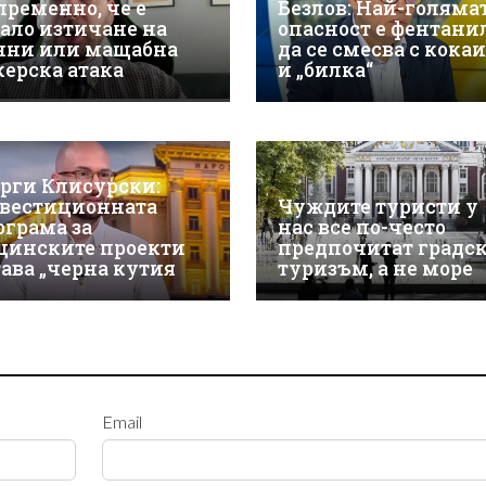
пременно, че е
Безлов: Най-голяма
ало изтичане на
опасност е фентани
нни или мащабна
да се смесва с кока
керска атака
и „билка“
орги Клисурски:
вестиционната
Чуждите туристи у
ограма за
нас все по-често
щинските проекти
предпочитат градс
тава „черна кутия
туризъм, а не море
Email