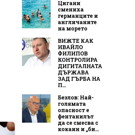
Цигани
смениха
германците и
англичаните
на морето
ВИЖТЕ КАК
ИВАЙЛО
ФИЛИПОВ
КОНТРОЛИРА
ДИГИТАЛНАТА
ДЪРЖАВА
ЗАД ГЪРБА НА
П...
Безлов: Най-
голямата
опасност е
фентанилът
да се смесва с
кокаин и „би...