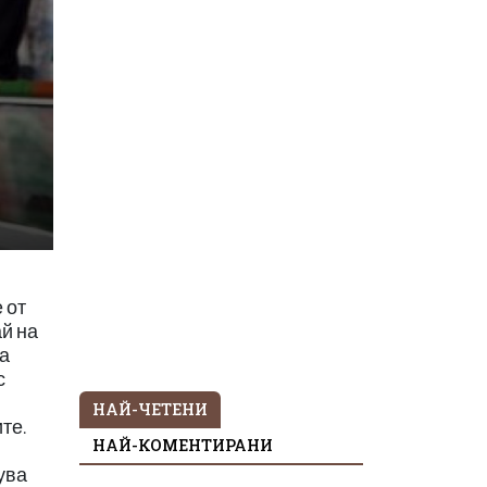
 от
ай на
та
с
НАЙ-ЧЕТЕНИ
те.
НАЙ-КОМЕНТИРАНИ
ува