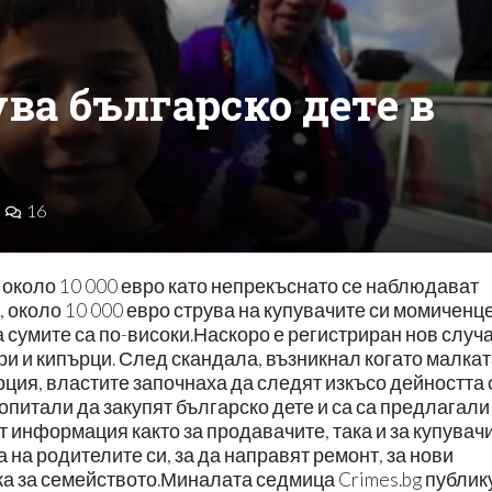
ува българско дете в
16
 около 10 000 евро като непрекъснато се наблюдават
 около 10 000 евро струва на купувачите си момиченце
 сумите са по-високи.Наскоро е регистриран нов случ
и и кипърци. След скандала, възникнал когато малка
рция, властите започнаха да следят изкъсо дейността 
опитали да закупят българско дете и са са предлагали
т информация както за продавачите, така и за купувачи
 на родителите си, за да направят ремонт, за нови
жа за семейството.Миналата седмица Crimes.bg публик