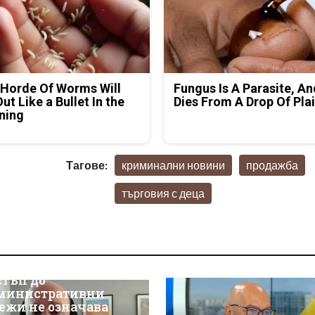
Horde Of Worms Will
Fungus Is A Parasite, An
Out Like a Bullet In the
Dies From A Drop Of Plai
ning
Тагове:
криминални новини
продажба
търговия с деца
р Християн
скалов, експерт по
берсигурност:
оторизираният
стъп до
министративни
ежи не означава