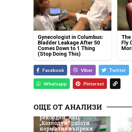
Gynecologist in Columbus:
The 
Bladder Leakage After 50
Fly 
Comes Down to 1 Thing
Mor
(Stop Doing This)
Facebook
Viber
Тwitter
Whatsapp
Pinterest
Д-
Да
ОЩЕ ОТ АНАЛИЗИ
ки
Износът на ток е
Не
рекорден, АЕЦ
до
„Козлодуй“ работи
ад
нормално въпреки
мр