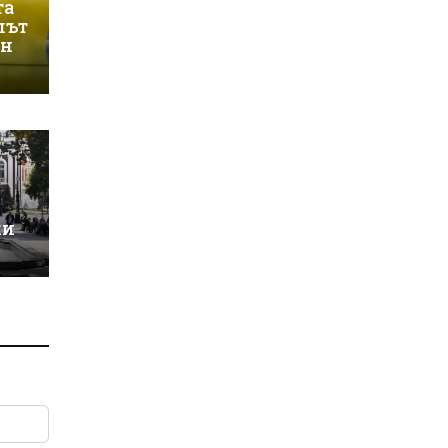
та
лът
ин
ки