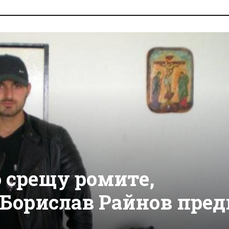
 срещу ромите,
 Борислав Райнов пред