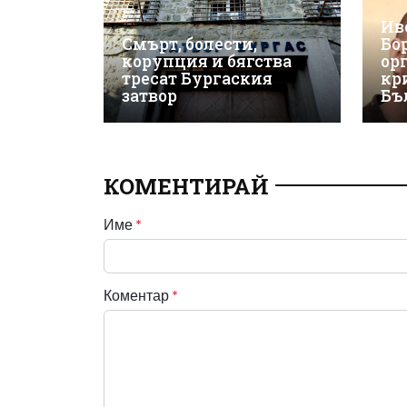
Ив
Смърт, болести,
Бо
корупция и бягства
ор
тресат Бургаския
кр
затвор
Бъ
КОМЕНТИРАЙ
Име
*
Коментар
*