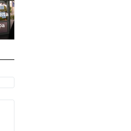
ела
ра