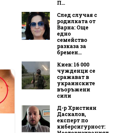
П...
След случая с
родилката от
Варна: Още
едно
семейство
разказа за
бремен...
Киев: 16 000
чужденци се
сражават в
украинските
въоръжени
сили
Д-р Християн
Даскалов,
r
експерт по
киберсигурност:
Неоторизираният