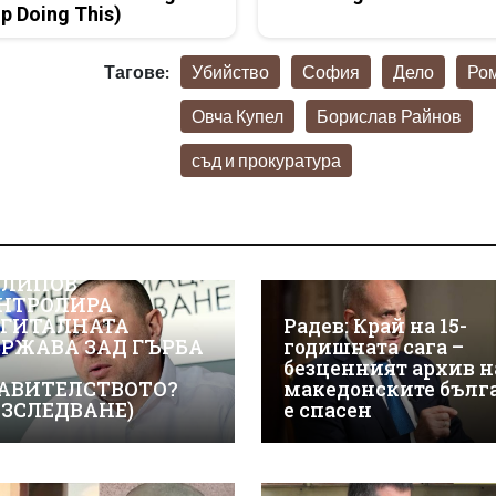
p Doing This)
Тагове:
Убийство
София
Дело
Ро
Овча Купел
Борислав Райнов
съд и прокуратура
ЖТЕ КАК ИВАЙЛО
ЛИПОВ
НТРОЛИРА
ГИТАЛНАТА
Радев: Край на 15-
РЖАВА ЗАД ГЪРБА
годишната сага –
безценният архив н
АВИТЕЛСТВОТО?
македонските бълг
АЗСЛЕДВАНЕ)
е спасен