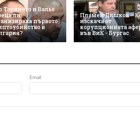
о Ториното и Вальо
реца ли
Пламен Дишков – К
ганизираха първото
изскача от
иптоубийство в
корупционната афе
лгария?
във ВиК - Бургас
Email