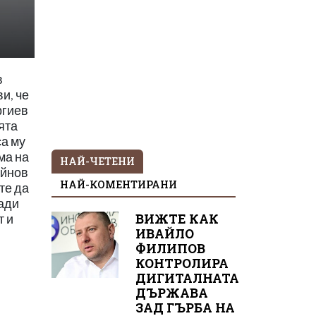
в
и, че
ргиев
ята
са му
ма на
НАЙ-ЧЕТЕНИ
айнов
НАЙ-КОМЕНТИРАНИ
те да
ради
ВИЖТЕ КАК
т и
ИВАЙЛО
ФИЛИПОВ
КОНТРОЛИРА
ДИГИТАЛНАТА
ДЪРЖАВА
ЗАД ГЪРБА НА