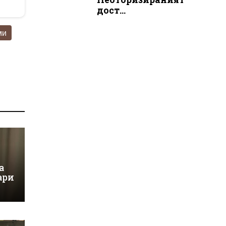
дост...
ми
а
ари