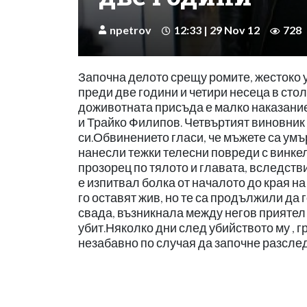
npetrov
12:33 | 29 Nov 12
728
Започна делото срещу ромите, жестоко 
преди две години и четири несеца в стол
доживотната присъда е малко наказание
и Трайко Филипов. Четвъртият виновник 
си.Обвинението гласи, че мъжете са умъ
нанесли тежки телесни повреди с винкел
прозорец по тялото и главата, вследств
е изпитвал болка от началото до края н
го оставят жив, но те са продължили да 
свада, възникнала между негов приятел и 
убит.Няколко дни след убийството му , 
незабавно по случая да започне разсле