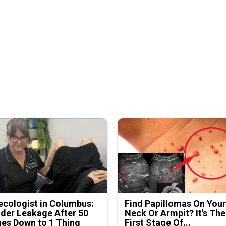
cologist in Columbus:
Find Papillomas On You
der Leakage After 50
Neck Or Armpit? It's The
es Down to 1 Thing
First Stage Of...