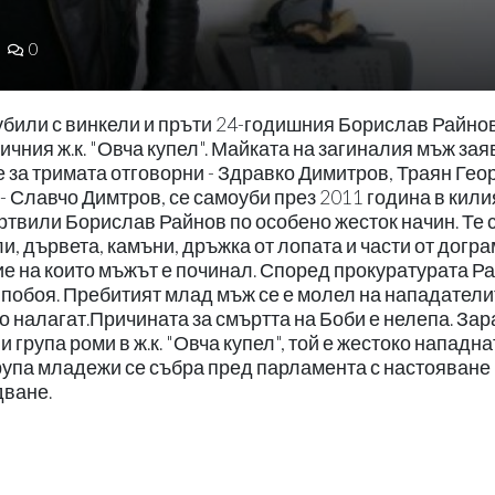
0
убили с винкели и пръти 24-годишния Борислав Райно
ичния ж.к. "Овча купел". Майката на загиналия мъж заяв
 за тримата отговорни - Здравко Димитров, Траян Гео
- Славчо Димтров, се самоуби през 2011 година в кили
ртвили Борислав Райнов по особено жесток начин. Те 
и, дървета, камъни, дръжка от лопата и части от догра
ие на които мъжът е починал. Според прокуратурата Р
а побоя. Пребитият млад мъж се е молел на нападатели
го налагат.Причината за смъртта на Боби е нелепа. За
група роми в ж.к. "Овча купел", той е жестоко нападна
група младежи се събра пред парламента с настояване
дване.