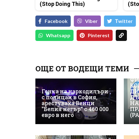
(Stop Doing This)
(Sto
Facebook
Viber
Тwitter
Whatsapp
Pinterest
ОЩЕ ОТ ВОДЕЩИ ТЕМИ
ВИ
ФИ
КО
Гонка на наркодилъри
ДИ
с полицаи в София,
ДЪ
арестуваха Венци
НА
"Белия негър" с 460 000
ПР
евро в него
(Р