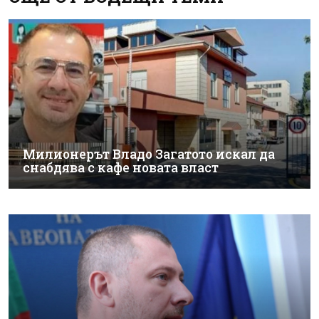
Милионерът Владо Загатото искал да
снабдява с кафе новата власт