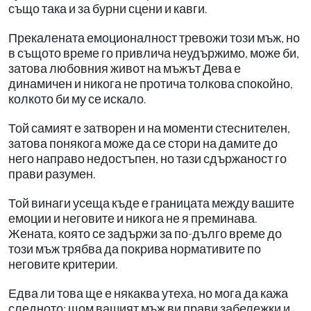
също така и за бурни сцени и кавги.
Прекалената емоционалност тревожи този мъж, но
в същото време го привлича неудържимо, може би,
затова любовния живот на мъжът Дева е
динамичен и никога не протича толкова спокойно,
колкото би му се искало.
Той самият е затворен и на моменти стеснителен,
затова понякога може да се стори на дамите до
него направо недостъпен, но тази сдържаност го
прави разумен.
Той винаги усеща къде е границата между вашите
емоции и неговите и никога не я преминава.
Жената, която се задържи за по-дълго време до
този мъж трябва да покрива нормативите по
неговите критерии.
Едва ли това ще е някаква утеха, но мога да кажа
следното: щом вашият мъж ви прави забележки и