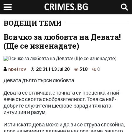
ВОДЕЩИ ТЕМИ
Всичко за любовта на Девата!
(Ще се изненадате)
npetrov
20:31 | 13 Jul 20
518
0
Девата дълго търси любовта
Девата се отличава с точната си преценка и най-
вече със своята съобразителност. Това са най-
добрите служители шефове-заради тяхната
интуиция и разум.
Истинската Дева може и да ви се струва спокойна,
дори на моменти далечна и недосегаема, защото