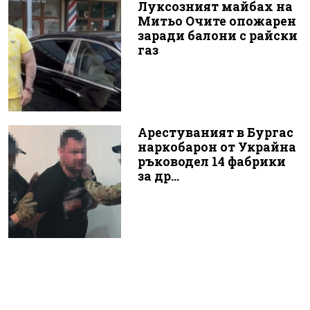
Луксозният майбах на
Митьо Очите опожарен
заради балони с райски
газ
Арестуваният в Бургас
наркобарон от Украйна
ръководел 14 фабрики
за др...