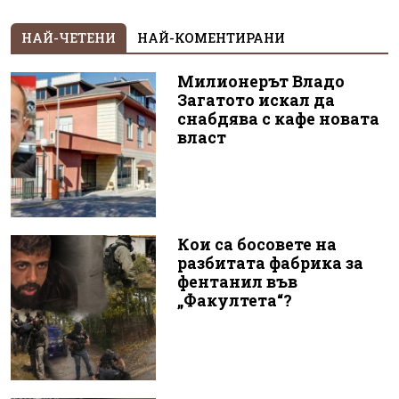
НАЙ-ЧЕТЕНИ
НАЙ-КОМЕНТИРАНИ
Милионерът Владо
Загатото искал да
снабдява с кафе новата
власт
Кои са босовете на
разбитата фабрика за
фентанил във
„Факултета“?