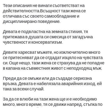
Тези описания не винаги съответстват на
действителността.Всъщност тази жена се
отличава със своето самообладание и
дисциплинирано поведение.
Девата е подвластна на земната стихия, тя
притежава в душата си смесица от загадъчна
чувственост и консерватизъм.
Девите харесват мъжете, но изключително много
се притесняват да се отдадат изцяло на чувствата
си. Още нещо, тази жена се страхува да не попадне
в капана на съвместния живот с неподходящ мъж.
Преди да се омъжи или да създаде сериозна
връзка, Девата е набелязала аварийния изход, ей
така за всеки случай.
За да се влюби на тази жена ще и е необходимо
много, много време, тя се движи напред, стъпка по