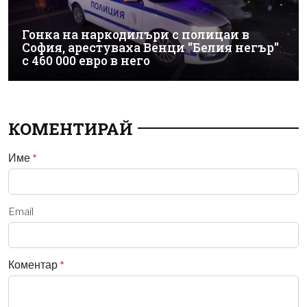
Гонка на наркодилъри с полицаи в
София, арестуваха Венци "Белия негър"
с 460 000 евро в него
КОМЕНТИРАЙ
Име
*
Email
Коментар
*