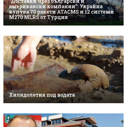
"Доставки чрез български и
американски компании": Украйна
купува 70 ракети ATACMS и 12 системи
M270 MLRS от Турция
Хилядолетия под водата