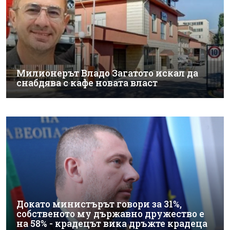
Милионерът Владо Загатото искал да
снабдява с кафе новата власт
Докато министърът говори за 31%,
собственото му държавно дружество е
на 58% - крадецът вика дръжте крадеца