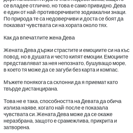
се владее отлично, но това е само привидно. Дева
е един от най-противоречивите зодиакални знаци.
По природа те са недоверчиви и доста се боят да
показват чувствата си на хората около тях.
Как да впечатлите жена Дева
Жената Дева държи страстите и емоциите си на къс
повод, но в душата и често кипят емоции. Емоциите
представляват за нея непознато, бушуващо море,
в което тя може да се загуби без карта и компас.
Мъжете понякога са склонни да я приемат като
твърде дистанцирана.
Това не е така, способността на Девата да обича
излиза наяве, когато най-после е показала
чувствата си. Жената Дева може да се окаже
неразбрана, защото е срамежлива, прикрита и
затворена.