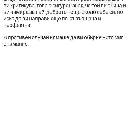
ви критикува-това е сигурен знак, че той ви обича и
ви намира за най-доброто нещо около себе си, но
иска да ви направи още по-съвършена и
перфектна.
В противен случай нямаше да ви обърне нито миг
внимание.