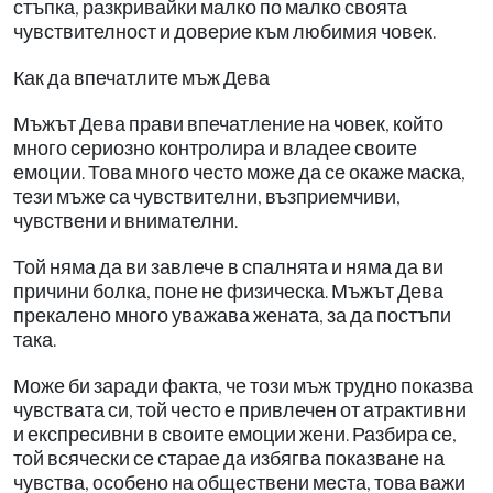
стъпка, разкривайки малко по малко своята
чувствителност и доверие към любимия човек.
Как да впечатлите мъж Дева
Мъжът Дева прави впечатление на човек, който
много сериозно контролира и владее своите
емоции. Това много често може да се окаже маска,
тези мъже са чувствителни, възприемчиви,
чувствени и внимателни.
Той няма да ви завлече в спалнята и няма да ви
причини болка, поне не физическа. Мъжът Дева
прекалено много уважава жената, за да постъпи
така.
Може би заради факта, че този мъж трудно показва
чувствата си, той често е привлечен от атрактивни
и експресивни в своите емоции жени. Разбира се,
той всячески се старае да избягва показване на
чувства, особено на обществени места, това важи