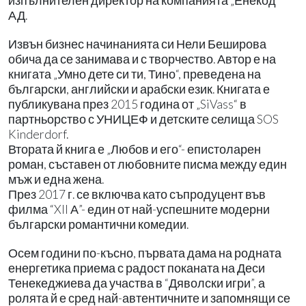
изпълнителен директор на компанията „Енекод“
АД.
Извън бизнес начинанията си Нели Беширова
обича да се занимава и с творчество. Автор е на
книгата „Умно дете си ти, Тино“, преведена на
български, английски и арабски език. Книгата е
публикувана през 2015 година от „SiVass“ в
партньорство с УНИЦЕФ и детските селища SOS
Kinderdorf.
Втората й книга е „Любов и его“- епистоларен
роман, съставен от любовните писма между един
мъж и една жена.
През 2017 г. се включва като съпродуцент във
филма “XII А”- един от най-успешните модерни
български романтични комедии.
Осем години по-късно, първата дама на родната
енергетика приема с радост поканата на Деси
Тенекеджиева да участва в “Дяволски игри”, а
ролята й е сред най-автентичните и запомнящи се