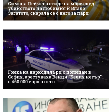
Симона Пейчева отиде на море след
убийството на любимия й Владо
Загатото, скарала се с него за пари
Гонка на наркодилъри с полицаи в
София, арестуваха Венци "Белия негър"
с 460 000 евро в него