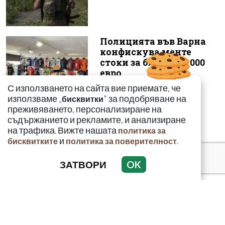
Полицията във Варна
конфискува менте
стоки за близо 650 000
евро
С използването на сайта вие приемате, че
използваме „
" за подобряване на
бисквитки
преживяването, персонализиране на
съдържанието и рекламите, и анализиране
на трафика. Вижте нашата
политика за
и
.
бисквитките
политика за поверителност
ЗАТВОРИ
OK