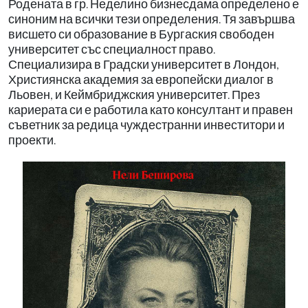
Родената в гр. Неделино бизнесдама определено е
синоним на всички тези определения. Тя завършва
висшето си образование в Бургаския свободен
университет със специалност право.
Специализира в Градски университет в Лондон,
Християнска академия за европейски диалог в
Льовен, и Кеймбриджския университет. През
кариерата си е работила като консултант и правен
съветник за редица чуждестранни инвеститори и
проекти.