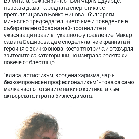
В лентата, режисирана от Бен Чарлз Едуардс,
първата дама на родната енергетика се
превъплъщава в Бойка Нинова - български
министър председател, чието име и поведение е
събирателен образ на най-прогнилите и
ужасяващи нрави в тукашното управление. Макар
самата Беширова да е споделяла, че екранната й
героиня е всичко онова, което тя отрича и отхвърля,
зрителите са категорични, че изиграва ролята си
повече от блестящо.
“Класа, артистизъм, вродена харизма, чар и
безкомпромисен професионализъм” - това са само
малка част от отзивите на кино критиката към
актьорската игра на бизнесдамата.