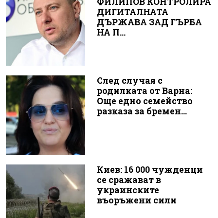
ФИЛИПОВ КОНТРОЛИРА
ДИГИТАЛНАТА
ДЪРЖАВА ЗАД ГЪРБА
НА П...
След случая с
родилката от Варна:
Още едно семейство
разказа за бремен...
Киев: 16 000 чужденци
се сражават в
украинските
въоръжени сили