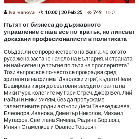
Iva Ivanova
10:00 | 20 Feb 25
749
0
Пътят от бизнеса до държавното
управление става все по-кратък, но липсват
доказани професионалисти в политиката
Сбъдва ли се пророчеството на Ванга, че когато
руса жена застане начело на България, и страната
ни най-сетне ще тръгне по пътя на просперитета?
Този въпрос все по-често се прокрадва сред
зрителите на филма “Дяволски игри”, където Нели
Беширова изгря до световни звезди от ранга на
Мики Рурк, колегите му Гари Стреч, Джеф Бел, Лий
Райън и Ники Уилям, без да пропускаме
талантливите родни актьори Деси Тенекеджиева,
Елеонора Иванова, Димитър Николов, Михаил
Мутафов, Светлана Янчева, Радина Боршош,
Илиян Стаменков и Ованес Торосян.