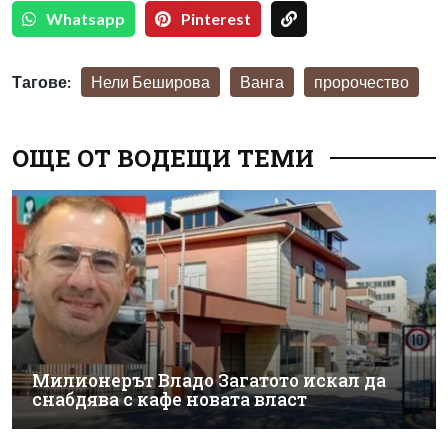
Whatsapp
Pinterest
Тагове:
Нели Беширова
Ванга
пророчество
ОЩЕ ОТ ВОДЕЩИ ТЕМИ
Милионерът Владо Загатото искал да
снабдява с кафе новата власт