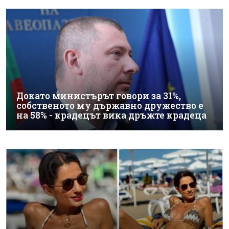
Докато министърът говори за 31%,
собственото му държавно дружество е
на 58% - крадецът вика дръжте крадеца