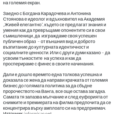
на големия екран.
Заедно с Богдана Карадочева и Антонина
Стоянова е идеолог и вдъхновител на Академия
„Живей елегантно”, където се предлагат знания и
умения как да превръщаме опонентите си в свои
съмишленици, да изграждаме своя успешен
публичен образ – от външния вид и доброто
възпитание до културната идентичност и
социалните ценности. Или с други думи казано – да
усвоим тънкостите на успеха и как да
просперираме с финес в своите начинания.
Дали е дошло времето една толкова успешна и
доказала се жена да направи крачката от големия
бизнес до голямата политика за да сбъдне
пророчеството на Ванга, все още остава загадка.
Самата тя запазва мълчание и след еуфорията от
снимките и премиерата на филма предпочита да се
концентрира върху амплоато си на предприемач.
Източник: informiran.net