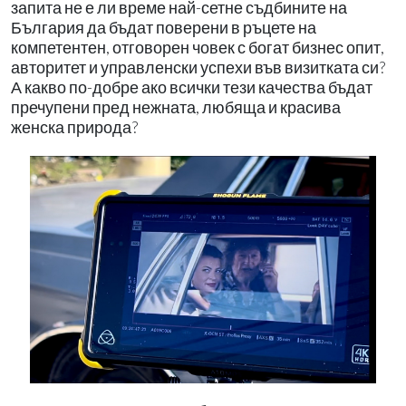
запита не е ли време най-сетне съдбините на
България да бъдат поверени в ръцете на
компетентен, отговорен човек с богат бизнес опит,
авторитет и управленски успехи във визитката си?
А какво по-добре ако всички тези качества бъдат
пречупени пред нежната, любяща и красива
женска природа?