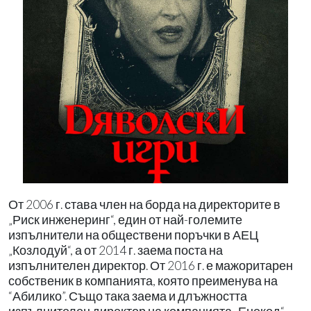
От 2006 г. става член на борда на директорите в
„Риск инженеринг“, един от най-големите
изпълнители на обществени поръчки в АЕЦ
„Козлодуй“, а от 2014 г. заема поста на
изпълнителен директор. От 2016 г. е мажоритарен
собственик в компанията, която преименува на
“Абилико”. Също така заема и длъжността