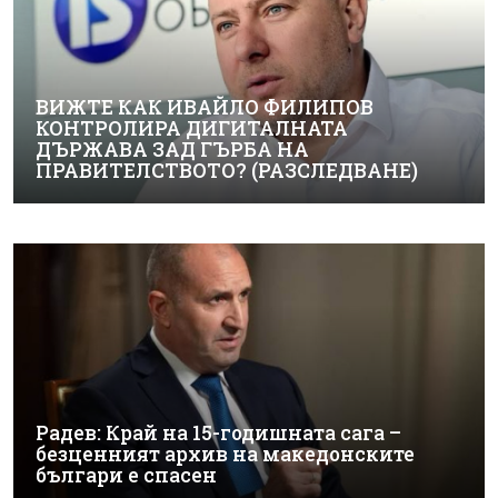
ВИЖТЕ КАК ИВАЙЛО ФИЛИПОВ
КОНТРОЛИРА ДИГИТАЛНАТА
ДЪРЖАВА ЗАД ГЪРБА НА
ПРАВИТЕЛСТВОТО? (РАЗСЛЕДВАНЕ)
Радев: Край на 15-годишната сага –
безценният архив на македонските
българи е спасен