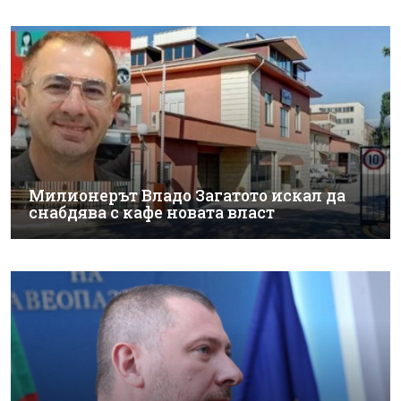
Милионерът Владо Загатото искал да
снабдява с кафе новата власт