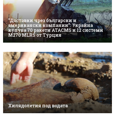
"Доставки чрез български и
американски компании": Украйна
купува 70 ракети ATACMS и 12 системи
M270 MLRS от Турция
Хилядолетия под водата