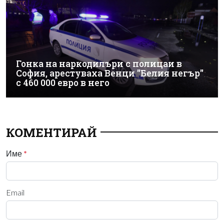
Гонка на наркодилъри с полицаи в
София, арестуваха Венци "Белия негър"
с 460 000 евро в него
КОМЕНТИРАЙ
Име
*
Email