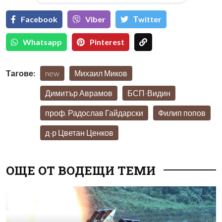
Facebook
Viber
Тwitter
Whatsapp
Pinterest
Тагове:
new
Михаил Миков
Димитър Аврамов
БСП-Видин
проф. Радослав Гайдарски
Филип попов
д-р Цветан Ценков
ОЩЕ ОТ ВОДЕЩИ ТЕМИ