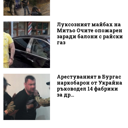
Луксозният майбах на
Митьо Очите опожарен
заради балони с райски
газ
Арестуваният в Бургас
наркобарон от Украйна
ръководел 14 фабрики
за др...