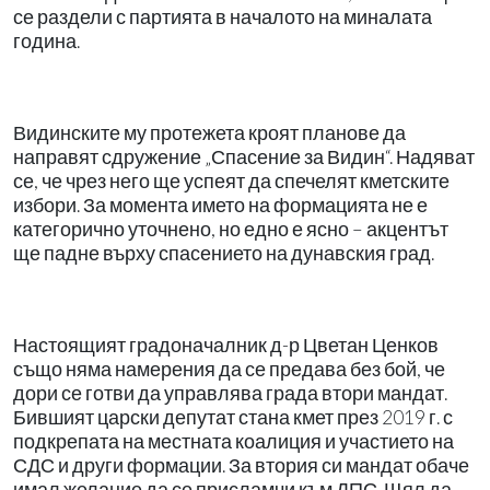
се раздели с партията в началото на миналата
година.
Видинските му протежета кроят планове да
направят сдружение „Спасение за Видин“. Надяват
се, че чрез него ще успеят да спечелят кметските
избори. За момента името на формацията не е
категорично уточнено, но едно е ясно – акцентът
ще падне върху спасението на дунавския град.
Настоящият градоначалник д-р Цветан Ценков
също няма намерения да се предава без бой, че
дори се готви да управлява града втори мандат.
Бившият царски депутат стана кмет през 2019 г. с
подкрепата на местната коалиция и участието на
СДС и други формации. За втория си мандат обаче
имал желание да се присламчи към ДПС. Щял да