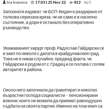
Iva Ivanova
17:03 | 25 Nov 22
812
0
Запознати издават, че БСП-Видин е раздирано от
толкова сериозна криза, че не само е в насипно
състояние, а дори е останало без оперативно
ръководство.
Уважаваният хирург проф. Радослав Гайдарски се
е заел по неволя с делата в крайдунавския град.
Това не е никак случайно, предвид факта, че
Гайдарски е родом от с. Градец и се ползва с голям
авторитет в района.
Около него започнали да гравитират и няколко
възрастни господа социалисти – пенсионирани
военни, които не можели да приемат равнодушно
съдбата на своята партия. Именно на този екип са