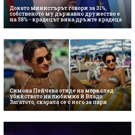
Докато министърът говори за 31%,
собственото му държавно дружество е
на 58% - крадецът вика дръжте крадеца
Симона Пейчева отиде на море след
убийството на любимия й Владо
Загатото, скарала се с него за пари