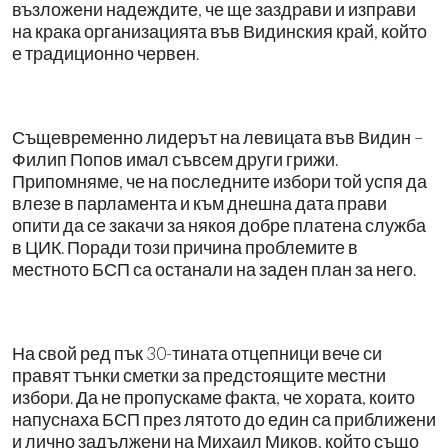
възложени надеждите, че ще заздрави и изправи
на крака организацията във Видинския край, който
е традиционно червен.
Същевременно лидерът на левицата във Видин –
Филип Попов имал съвсем други грижи.
Припомняме, че на последните избори той успя да
влезе в парламента и към днешна дата прави
опити да се закачи за някоя добре платена служба
в ЦИК. Поради този причина проблемите в
местното БСП са останали на заден план за него.
На свой ред пък 30-тината отцепници вече си
правят тънки сметки за предстоящите местни
избори. Да не пропускаме факта, че хората, които
напуснаха БСП през лятото до един са приближени
и лично задължени на Михаил Миков, който също