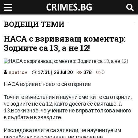
ВОДЕЩИ ТЕМИ
НАСА с взривяващ коментар:
Зодиите са 13, а не 12!
npetrov
17:31 | 28 Jul 20
378
0
НАСА взриви с новото си откритие
Точните изчисления и научни сметки те са открили,
че зодиите не са 12, както досега се смяташе, а
13.Всеки знае, че учените не вярват толкова много
в съдбата и в звездите.
Изследователите са заявили, че научнитуе им
разработки се основават не толкова на