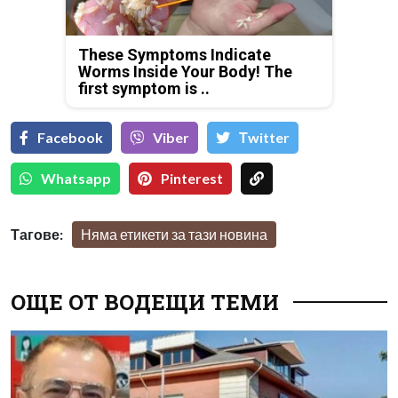
These Symptoms Indicate
Worms Inside Your Body! The
first symptom is ..
Facebook
Viber
Тwitter
Whatsapp
Pinterest
Тагове:
Няма етикети за тази новина
ОЩЕ ОТ ВОДЕЩИ ТЕМИ