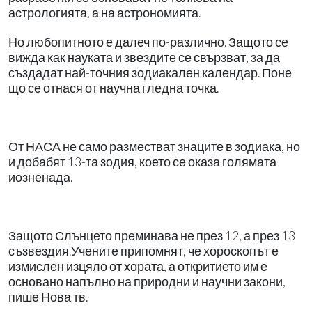
астрологията, а на астрономията.
Но любопитното е далеч по-различно. Защото се
вижда как науката и звездите се свързват, за да
създадат най-точния зодиакален календар. Поне
що се отнася от научна гледна точка.
От НАСА не само разместват знаците в зодиака, но
и добабят 13-та зодия, което се оказа голямата
иозненада.
Защото Слънцето преминава не през 12, а през 13
съзвездия.Учените припомнят, че хороскопът е
измислен изцяло от хората, а откритието им е
основано напълно на природни и научни закони,
пише Нова тв.