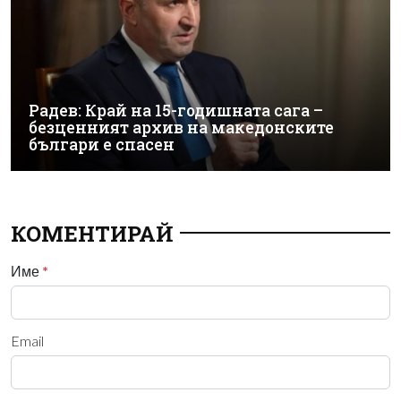
Радев: Край на 15-годишната сага –
безценният архив на македонските
българи е спасен
КОМЕНТИРАЙ
Име
*
Email