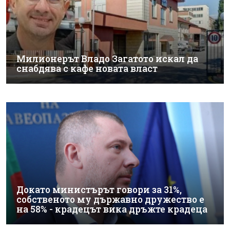
Милионерът Владо Загатото искал да
снабдява с кафе новата власт
Докато министърът говори за 31%,
собственото му държавно дружество е
на 58% - крадецът вика дръжте крадеца