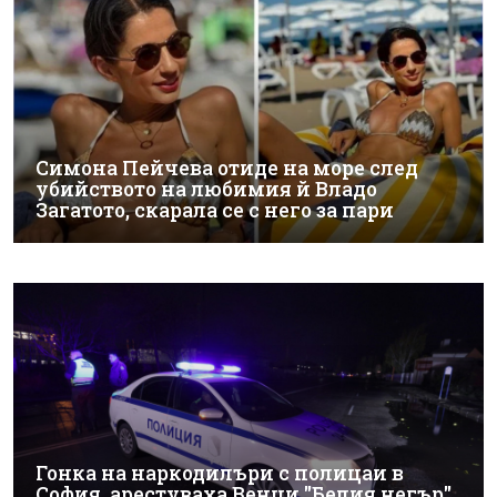
Симона Пейчева отиде на море след
убийството на любимия й Владо
Загатото, скарала се с него за пари
Гонка на наркодилъри с полицаи в
София, арестуваха Венци "Белия негър"