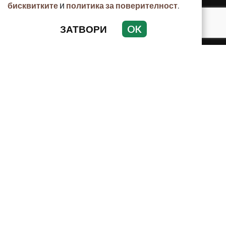
и
.
бисквитките
политика за поверителност
ЗАТВОРИ
OK
КРИМИНАЛНО
ИНЦИДЕНТИ
АНАЛИЗИ
ПО СВЕТА
ВОДЕЩИ ТЕМИ
Използването и публикуването на част или цялото
съдържание на Crimes.BG без разрешение на Медийна
група Асмара ЕООД е забранено.
© 2010 - 2026 | Crimes.BG. Всички права запазени.
РЕКЛАМА
КОНТАКТИ
ОБЩИ УСЛОВИЯ