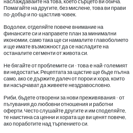
наслаждавайте на това, което сърцето ви обича.
Помагайте на другите, без мислене, това ви прави
по-добър и по-щастлив човек.
Водолеи, отделяйте повече внимание на
финансите си и направете план за минимални
икономии, само така ще си намалите главоболието
и ще имате възможност да се насладите на
останалите сегменти от живота си.
Не бягайте от проблемите си - това е най-големият
ви недостатък. Рецептата за щастие ще бъде пълна
само, ако се държите далеч от порои и хора, които
ви насърчават да живеете нездравословно.
Риби, бъдете отворени за нови преживявания - от
пътувания до любовни отношения и работни
оферти. Често слушайте другите и им споделяйте,
те наистина са ценни и хората ще ви ценят повече,
ако поработите над търпението си.