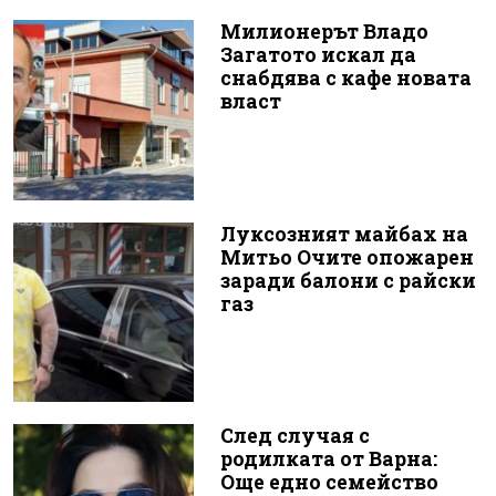
Милионерът Владо
Загатото искал да
снабдява с кафе новата
власт
Луксозният майбах на
Митьо Очите опожарен
заради балони с райски
газ
След случая с
родилката от Варна:
Още едно семейство