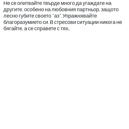
Не се опитвайте твърде много да угаждате на
другите, особено на любовния партньор, защото
лесно губите своето "аз". Упражнявайте
благоразумието си. В стресови ситуации никога не
бягайте, а се справете с тях..