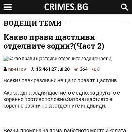
ВОДЕЩИ ТЕМИ
Какво прави щастливи
отделните зодии?(Част 2)
npetrov
15:46 | 27 Jul 20
364
0
Всеки човек различни неща го правят щастлив
Ако за една зодия щастието е едно, за друга то е
коренно противоположно.Затова щастието е
коренно различно за отделните индивиди.
Везни, промяна на дома, работното място и колата