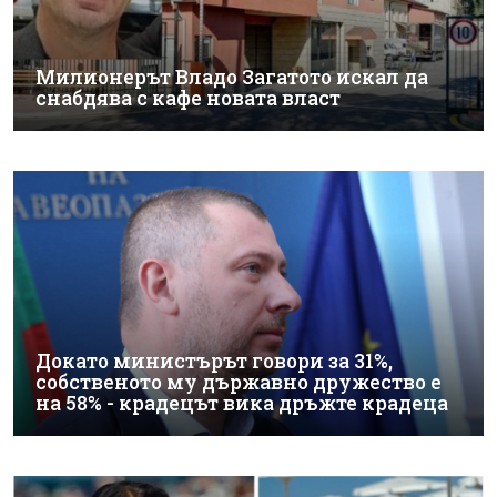
Милионерът Владо Загатото искал да
снабдява с кафе новата власт
Докато министърът говори за 31%,
собственото му държавно дружество е
на 58% - крадецът вика дръжте крадеца