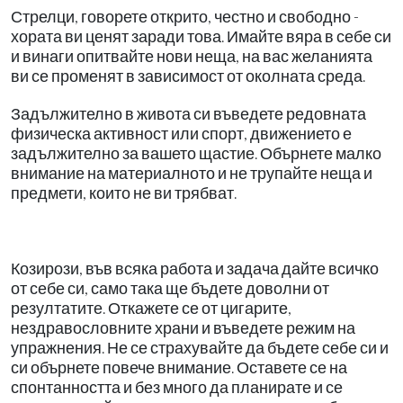
Стрелци, говорете открито, честно и свободно -
хората ви ценят заради това. Имайте вяра в себе си
и винаги опитвайте нови неща, на вас желанията
ви се променят в зависимост от околната среда.
Задължително в живота си въведете редовната
физическа активност или спорт, движението е
задължително за вашето щастие. Обърнете малко
внимание на материалното и не трупайте неща и
предмети, които не ви трябват.
Козирози, във всяка работа и задача дайте всичко
от себе си, само така ще бъдете доволни от
резултатите. Откажете се от цигарите,
нездравословните храни и въведете режим на
упражнения. Не се страхувайте да бъдете себе си и
си обърнете повече внимание. Оставете се на
спонтанността и без много да планирате и се