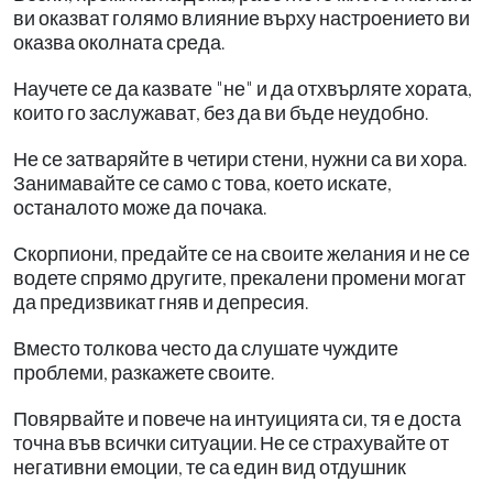
ви оказват голямо влияние върху настроението ви
оказва околната среда.
Научете се да казвате "не" и да отхвърляте хората,
които го заслужават, без да ви бъде неудобно.
Не се затваряйте в четири стени, нужни са ви хора.
Занимавайте се само с това, което искате,
останалото може да почака.
Скорпиони, предайте се на своите желания и не се
водете спрямо другите, прекалени промени могат
да предизвикат гняв и депресия.
Вместо толкова често да слушате чуждите
проблеми, разкажете своите.
Повярвайте и повече на интуицията си, тя е доста
точна във всички ситуации. Не се страхувайте от
негативни емоции, те са един вид отдушник