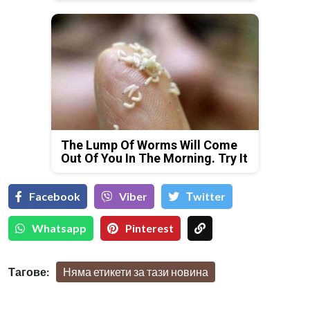
The Lump Of Worms Will Come
Out Of You In The Morning. Try It
Facebook
Viber
Тwitter
Whatsapp
Pinterest
Тагове:
Няма етикети за тази новина